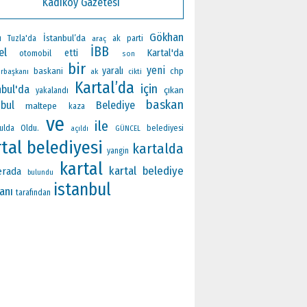
Kadıköy Gazetesi
Gökhan
İstanbul’da
ak parti
ı
Tuzla'da
araç
İBB
el
Kartal'da
etti
otomobil
son
bir
yeni
yaralı
baskani
chp
rbaşkanı
ak
cikti
Kartal’da
için
nbul'da
çıkan
yakalandı
baskan
nbul
Belediye
maltepe
kaza
ve
ile
Oldu.
ulda
belediyesi
açıldı
GÜNCEL
rtal belediyesi
kartalda
yangin
kartal
kartal belediye
rada
bulundu
istanbul
anı
tarafından