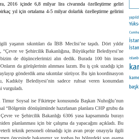
ra, 2016 içinde 6,8 milyar lira civarında özelleştirme geliri
rkaç yıl için ortalama 4-5 milyar dolarlık özelleştirme gelirini
yapıld
Yüks
Cumhu
İsta
gili yaşanın sıkıntıları da İBB Meclisi’ne taşıdı. Dört yıldır
İsta
u, “Çevre ve Şehircilik Bakanlığına, Büyükşehir Belediyesi’ne
istanb
k bizim de düşüncelerimizi alın dedik. Burada 100 bin insan
ka
Onların da görüşlerinin alınması lazım. Bu iş çok uzadığı için
aylayıp gönderdik ama sıkıntılar sürüyor. Bu işin koordinasyon
kame
lu, Kadıköy Belediyesi’nin sadece ruhsat veren konumdan
başk
ni vurguladı.
 Timur Soysal ise Fikirtepe konusunda Başkan Nuhoğlu’nun
Soysal “Bölgenin dönüşümünde hazırlanan planlara CHP grubu da
a Çevre ve Şehircilik Bakanlığı 6306 yasa kapsamında burayı
yeniden planlanması için bir çalışma da yapacağını açıkladı. Bu
terli teknik personeli olmadığı için avan proje onayıyla ilgili
hemen öncesinde bakanımız ve topbaş bu bölgedeki son aşama