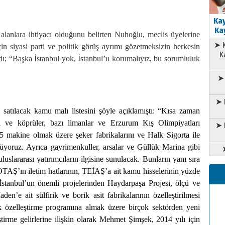
Kay
Kay
alanlara ihtiyacı olduğunu belirten Nuhoğlu, meclis üyelerine
➤ K
in siyasi parti ve politik görüş ayrımı gözetmeksizin herkesin
K
adı; “Başka İstanbul yok, İstanbul’u korumalıyız, bu sorumluluk
➤ 
➤ 
atılacak kamu malı listesini şöyle açıklamıştı: “Kısa zaman
yol ve köprüler, bazı limanlar ve Erzurum Kış Olimpiyatları
➤ 
e 5 makine olmak üzere şeker fabrikalarını ve Halk Sigorta ile
üyoruz. Ayrıca gayrimenkuller, arsalar ve Güllük Marina gibi
luslararası yatırımcıların ilgisine sunulacak. Bunların yanı sıra
TAŞ’ın iletim hatlarının, TEİAŞ’a ait kamu hisselerinin yüzde
stanbul’un önemli projelerinden Haydarpaşa Projesi, ölçü ve
aden’e ait sülfirik ve borik asit fabrikalarının özelleştirilmesi
k özelleştirme programına almak üzere birçok sektörden yeni
ştirme gelirlerine ilişkin olarak Mehmet Şimşek, 2014 yılı için