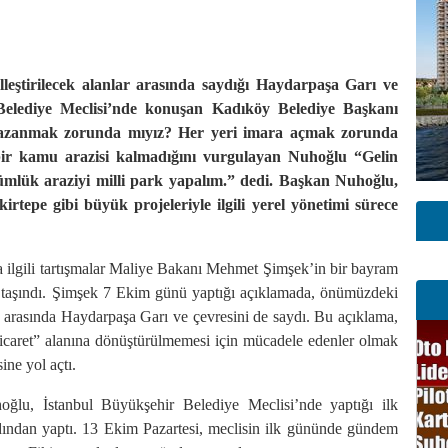
eştirilecek alanlar arasında saydığı Haydarpaşa Garı ve
r Belediye Meclisi’nde konuşan Kadıköy Belediye Başkanı
azanmak zorunda mıyız? Her yeri imara açmak zorunda
bir kamu arazisi kalmadığını vurgulayan Nuhoğlu “Gelin
mlük araziyi milli park yapalım.” dedi. Başkan Nuhoğlu,
rtepe gibi büyük projeleriyle ilgili yerel yönetimi sürece
 ilgili tartışmalar Maliye Bakanı Mehmet Şimşek’in bir bayram
a taşındı. Şimşek 7 Ekim günü yaptığı açıklamada, önümüzdeki
ı arasında Haydarpaşa Garı ve çevresini de saydı. Bu açıklama,
 ticaret” alanına dönüştürülmemesi için mücadele edenler olmak
ne yol açtı.
lu, İstanbul Büyükşehir Belediye Meclisi’nde yaptığı ilk
dından yaptı. 13 Ekim Pazartesi, meclisin ilk gününde gündem