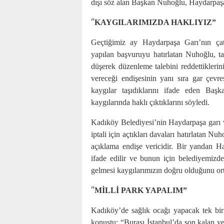
dışı söz alan Başkan Nuhoğlu, Haydarpaşa 
“
KAYGILARIMIZDA HAKLIYIZ”
Geçtiğimiz ay Haydarpaşa Garı’nın çatı
yapılan başvuruyu hatırlatan Nuhoğlu, ta
düşerek düzenleme talebini reddettiklerin
vereceği endişesinin yanı sıra gar çev
kaygılar taşıdıklarını ifade eden Ba
kaygılarında haklı çıktıklarını söyledi.
Kadıköy Belediyesi’nin Haydarpaşa garı ve
iptali için açtıkları davaları hatırlatan Nu
açıklama endişe vericidir. Bir yandan Ha
ifade edilir ve bunun için belediyemizd
gelmesi kaygılarımızın doğru olduğunu orta
“
MİLLİ PARK YAPALIM”
Kadıköy’de sağlık ocağı yapacak tek bi
konuştu: “Burası İstanbul’da son kalan ye