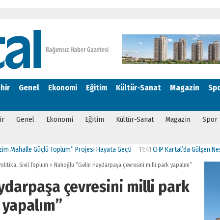
hir
Genel
Ekonomi
Eğitim
Kültür-Sanat
Magazin
Sp
ir
Genel
Ekonomi
Eğitim
Kültür-Sanat
Magazin
Spor
lle Güçlü Toplum” Projesi Hayata Geçti
11:41
CHP Kartal’da Gülşen Neşe Büklü
olitika
,
Sivil Toplum
»
Nuhoğlu “Gelin Haydarpaşa çevresini milli park yapalım”
darpaşa çevresini milli park
yapalım”