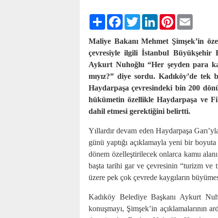
Paylaş
Facebook
Twitter
LinkedIn
Pinterest
Email
Maliye Bakanı Mehmet Şimşek’in özell
çevresiyle ilgili İstanbul Büyükşehi
Aykurt Nuhoğlu “Her şeyden para k
mıyız?” diye sordu. Kadıköy’de tek 
Haydarpaşa çevresindeki bin 200 dönü
hükümetin özellikle Haydarpaşa ve Fiki
dahil etmesi gerektiğini belirtti.
Yıllardır devam eden Haydarpaşa Garı’yla
günü yaptığı açıklamayla yeni bir boyut
dönem özelleştirilecek onlarca kamu alan
başta tarihi gar ve çevresinin “turizm ve
üzere pek çok çevrede kaygıların büyümesi
Kadıköy Belediye Başkanı Aykurt Nuhoğ
konuşmayı, Şimşek’in açıklamalarının ar