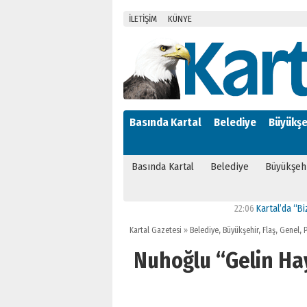
İLETİŞİM
KÜNYE
Basında Kartal
Belediye
Büyükşe
Basında Kartal
Belediye
Büyükşeh
22:06
Kartal’da “Bizim Maha
Kartal Gazetesi
»
Belediye
,
Büyükşehir
,
Flaş
,
Genel
,
P
Nuhoğlu “Gelin Hay