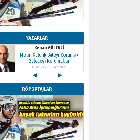
Kenan GÜLERCİ
Metin Külünk: Aileyi Korumak
Geleceği Korumaktır
YAZARLAR
11 Mayıs 2026 Pazartesi
Kenan GÜLERCİ
Metin Külünk: Aileyi Korumak
Geleceği Korumaktır
11 Mayıs 2026 Pazartesi
◀
▶
Kenan GÜLERCİ
Metin Külünk: Aileyi Korumak
RÖPORTAJLAR
Geleceği Korumaktır
11 Mayıs 2026 Pazartesi