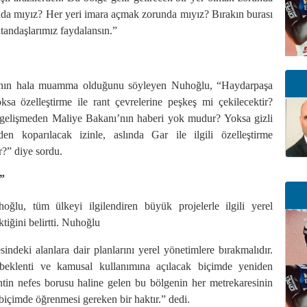
da mıyız? Her yeri imara açmak zorunda mıyız? Bırakın burası
tandaşlarımız faydalansın.”
ığının hala muamma olduğunu söyleyen Nuhoğlu, “Haydarpaşa
sa özelleştirme ile rant çevrelerine peşkeş mi çekilecektir?
 gelişmeden Maliye Bakanı’nın haberi yok mudur? Yoksa gizli
n koparılacak izinle, aslında Gar ile ilgili özelleştirme
ır?” diye sordu.
”
lu, tüm ülkeyi ilgilendiren büyük projelerle ilgili yerel
tiğini belirtti. Nuhoğlu
indeki alanlara dair planlarını yerel yönetimlere bırakmalıdır.
 beklenti ve kamusal kullanımına açılacak biçimde yeniden
tin nefes borusu haline gelen bu bölgenin her metrekaresinin
 biçimde öğrenmesi gereken bir haktır.” dedi.