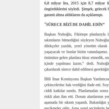
6,8 milyar lira, 2015 için 8,7 milyar li
öngördüklerini söyledi. Şimşek, gelecek bi
garanti altına aldıklarını da açıklamıştı.
“
SÜRECE BİZİ DE DAHİL EDİN”
Başkan Nuhoğlu, Fikirtepe planlarıyla il
sıkıntıların bitmediğini söyleyen Nuhoğl
dilekçeler yazdık, yerel yönetim olara
yaşayacak ve bunlar bizim vatandaşımız. 
önümüze gelen planlara itiraz etmedik, on
içinde yapılması lazım.” dedi. Nuhoğ
çıkarılarak sürece dahil edilmesi gerektiği
İBB İmar Komisyonu Başkan Yardımcısı
çekincelerine hak verdiğini ifade etti. 
ciddi katkılar sundu. Planlamadan sonr
riskli alan ilan etti. Donatı alanlarının 
aşamada bir sıkıntı yaşandı. Bakanlığın ye
gecikmeler oldu. Ama yerel seçimlerin 