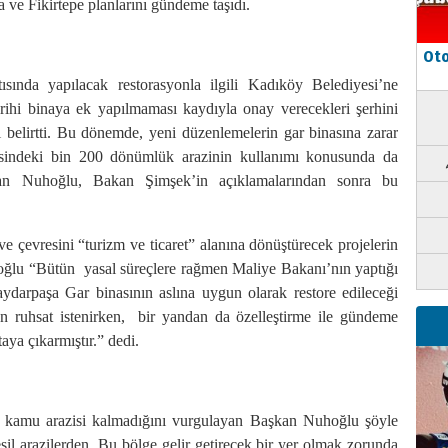
ve Fikirtepe planlarını gündeme taşıdı.
Oto
sında yapılacak restorasyonla ilgili Kadıköy Belediyesi’ne
rihi binaya ek yapılmaması kaydıyla onay verecekleri şerhini
i belirtti. Bu dönemde, yeni düzenlemelerin gar binasına zarar
resindeki bin 200 dönümlük arazinin kullanımı konusunda da
şkan Nuhoğlu, Bakan Şimşek’in açıklamalarından sonra bu
 çevresini “turizm ve ticaret” alanına dönüştürecek projelerin
hoğlu
“Bütün yasal süreçlere rağmen Maliye Bakanı’nın yaptığı
ydarpaşa Gar binasının aslına uygun olarak restore edileceği
en ruhsat istenirken, bir yandan da özelleştirme ile gündeme
ya çıkarmıştır.” dedi.
r kamu arazisi kalmadığını vurgulayan Başkan Nuhoğlu şöyle
şil arazilerden. Bu bölge gelir getirecek bir yer olmak zorunda