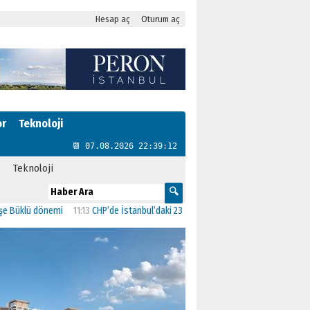
Hesap aç
Oturum aç
or
Teknoloji
📆 07.08.2026 22:39:13
Teknoloji
 dönemi
11:13
CHP’de İstanbul’daki 23 İlçenin Başkanları Belli Oldu
23:19
AK Pa