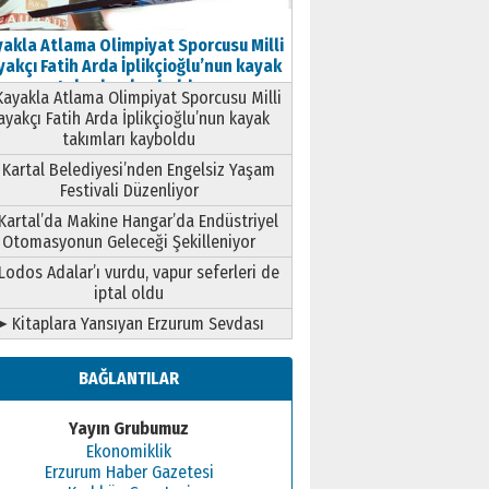
akla Atlama Olimpiyat Sporcusu Milli
akçı Fatih Arda İplikçioğlu’nun kayak
takımları kayboldu
ayakla Atlama Olimpiyat Sporcusu Milli
ayakçı Fatih Arda İplikçioğlu’nun kayak
takımları kayboldu
Kartal Belediyesi’nden Engelsiz Yaşam
Festivali Düzenliyor
Kartal’da Makine Hangar’da Endüstriyel
Otomasyonun Geleceği Şekilleniyor
Lodos Adalar’ı vurdu, vapur seferleri de
iptal oldu
➤ Kitaplara Yansıyan Erzurum Sevdası
BAĞLANTILAR
Yayın Grubumuz
Ekonomiklik
Erzurum Haber Gazetesi