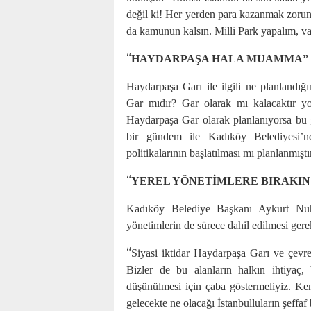
değil ki! Her yerden para kazanmak zorun
da kamunun kalsın. Milli Park yapalım, va
“
HAYDARPAŞA HALA MUAMMA”
Haydarpaşa Garı ile ilgili ne planland
Gar mıdır? Gar olarak mı kalacaktır yok
Haydarpaşa Gar olarak planlanıyorsa bu
bir gündem ile Kadıköy Belediyesi’nde
politikalarının başlatılması mı planlanmışt
“
YEREL YÖNETİMLERE BIRAKIN
Kadıköy Belediye Başkanı Aykurt Nuhoğ
yönetimlerin de sürece dahil edilmesi gerek
“
Siyasi iktidar Haydarpaşa Garı ve çevres
Bizler de bu alanların halkın ihtiyaç,
düşünülmesi için çaba göstermeliyiz. Ken
gelecekte ne olacağı İstanbulluların şeffaf