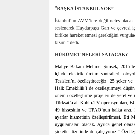
“
BAŞKA İSTANBUL YOK”
İstanbul’un AVM’lere değil nefes alacak 
seslenerek Haydarpaşa Garı ve çevresi iç
birlikte hareket etmesi gerektiğini vurgul
bizim.” dedi.
HÜKÜMET NELERİ SATACAK?
Maliye Bakanı Mehmet Şimşek, 2015’te s
içinde elektrik üretim santralleri, oto
Tesisleri’ni özelleştireceğiz. 25 şeker v
Halk Emeklilik’i de özelleştirmeyi düşün
önemli özelleştirme projeleri de yerel ve u
Türksat’a ait Kablo-TV operasyonları, BO
49 hissesinin ve TPAO’nun halka arzı, İ
ayarlar hizmetinin özelleştirilmesi, Eti M
uygulamaları olacak. Ayrıca genel olara
şirketler üzerinde de çalışıyoruz.” Özelle