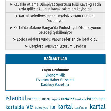
➤ Kayakla Atlama Olimpiyat Sporcusu Milli Kayakçı Fatih
Arda İplikçioğlu’nun kayak takımları kayboldu
➤ Kartal Belediyesi’nden Engelsiz Yaşam Festivali
Düzenliyor
➤ Kartal’da Makine Hangar’da Endüstriyel Otomasyonun
Geleceği Şekilleniyor
➤ Lodos Adalar’ı vurdu, vapur seferleri de iptal oldu
➤ Kitaplara Yansıyan Erzurum Sevdası
BAĞLANTILAR
Yayın Grubumuz
Ekonomiklik
Erzurum Haber Gazetesi
Kadıköy Gazetesi
istanbul
İstanbul'da
İstanbul
Kartal'da
baskani
yapıldı
GÜNCEL
ve
kartal
kartal
kartalda
ile
belediyesi
tarafından