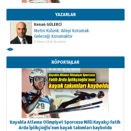
Metin Külünk: Aileyi Korumak
Geleceği Korumaktır
11 Mayıs 2026 Pazartesi
YAZARLAR
Kenan GÜLERCİ
Metin Külünk: Aileyi Korumak
Geleceği Korumaktır
11 Mayıs 2026 Pazartesi
◀
▶
Kenan GÜLERCİ
Metin Külünk: Aileyi Korumak
RÖPORTAJLAR
Geleceği Korumaktır
11 Mayıs 2026 Pazartesi
Kayakla Atlama Olimpiyat Sporcusu Milli Kayakçı Fatih
Arda İplikçioğlu’nun kayak takımları kayboldu