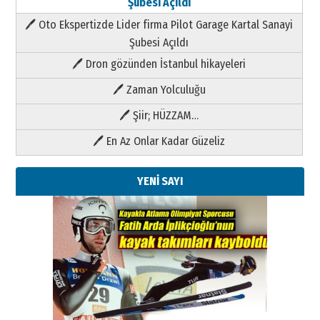
Şubesi Açıldı
🖊 Oto Ekspertizde Lider firma Pilot Garage Kartal Sanayi
Şubesi Açıldı
🖊 Dron gözünden İstanbul hikayeleri
🖊 Zaman Yolculuğu
🖊 Şiir; HÜZZAM…
🖊 En Az Onlar Kadar Güzeliz
YENİ SAYI
Kenan GÜLERCİ