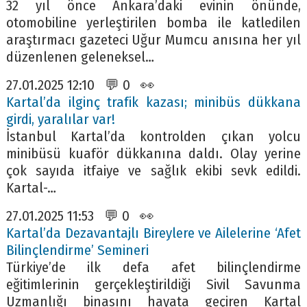
32 yıl önce Ankara’daki evinin önünde,
otomobiline yerleştirilen bomba ile katledilen
araştırmacı gazeteci Uğur Mumcu anısına her yıl
düzenlenen geleneksel…
27.01.2025 12:10 💬 0 👀
Kartal’da ilginç trafik kazası; minibüs dükkana
girdi, yaralılar var!
İstanbul Kartal’da kontrolden çıkan yolcu
minibüsü kuaför dükkanına daldı. Olay yerine
çok sayıda itfaiye ve sağlık ekibi sevk edildi.
Kartal-…
27.01.2025 11:53 💬 0 👀
Kartal’da Dezavantajlı Bireylere ve Ailelerine ‘Afet
Bilinçlendirme’ Semineri
Türkiye’de ilk defa afet bilinçlendirme
eğitimlerinin gerçekleştirildiği Sivil Savunma
Uzmanlığı binasını hayata geçiren Kartal