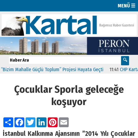
MENÜ ☰
zim Mahalle Güçlü Toplum” Projesi Hayata Geçti
11:41
CHP Kartal’da
Çocuklar Sporla geleceğe
koşuyor
Paylaş
Facebook
Twitter
LinkedIn
Pinterest
Email
İstanbul Kalkınma Ajansının ”2014 Yılı Çocuklar