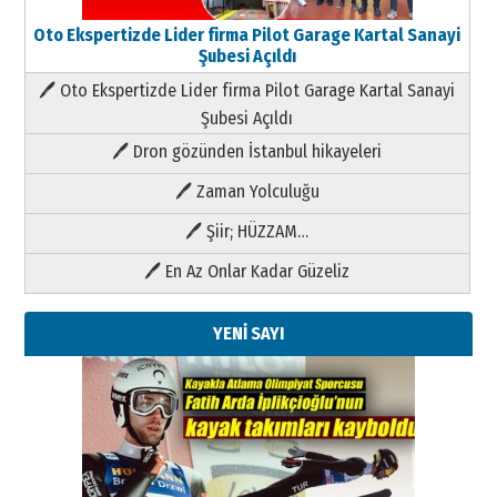
Oto Ekspertizde Lider firma Pilot Garage Kartal Sanayi
Şubesi Açıldı
🖊 Oto Ekspertizde Lider firma Pilot Garage Kartal Sanayi
Şubesi Açıldı
🖊 Dron gözünden İstanbul hikayeleri
🖊 Zaman Yolculuğu
🖊 Şiir; HÜZZAM…
🖊 En Az Onlar Kadar Güzeliz
YENİ SAYI