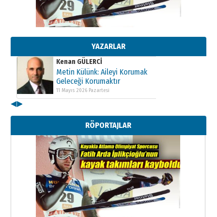
Kenan GÜLERCİ
Metin Külünk: Aileyi Korumak
Geleceği Korumaktır
11 Mayıs 2026 Pazartesi
YAZARLAR
Kenan GÜLERCİ
Metin Külünk: Aileyi Korumak
Geleceği Korumaktır
11 Mayıs 2026 Pazartesi
◀
▶
Kenan GÜLERCİ
Metin Külünk: Aileyi Korumak
RÖPORTAJLAR
Geleceği Korumaktır
11 Mayıs 2026 Pazartesi