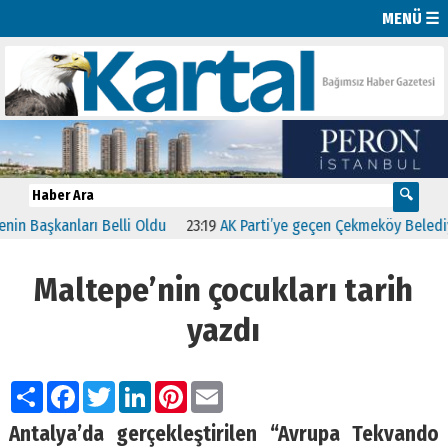
MENÜ ☰
 Başkanları Belli Oldu
23:19
AK Parti’ye geçen Çekmeköy Belediyesin
Maltepe’nin çocukları tarih
yazdı
Paylaş
Facebook
Twitter
LinkedIn
Pinterest
Email
Antalya’da gerçekleştirilen “Avrupa Tekvando