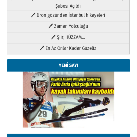
Şubesi Açıldı
🖊 Dron gözünden İstanbul hikayeleri
🖊 Zaman Yolculuğu
🖊 Şiir; HÜZZAM…
🖊 En Az Onlar Kadar Güzeliz
YENİ SAYI
Kenan GÜLERCİ
Metin Külünk: Aileyi Korumak
Geleceği Korumaktır