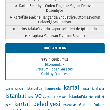
➤ Kartal Belediyesi’nden Engelsiz Yaşam Festivali
Düzenliyor
➤ Kartal’da Makine Hangar’da Endüstriyel Otomasyonun
Geleceği Şekilleniyor
➤ Lodos Adalar’ı vurdu, vapur seferleri de iptal oldu
➤ Kitaplara Yansıyan Erzurum Sevdası
BAĞLANTILAR
Yayın Grubumuz
Ekonomiklik
Erzurum Haber Gazetesi
Kadıköy Gazetesi
kartal
kamerada
İstanbul’da
Cumhurbaşkanı
tarafından
açıldı
ve
istanbul
İstanbul'da
yaralı
etti
baskani
chp
ak
kaza
ak
kartal belediyesi
Gökhan Yüksel
parti
istanbulda