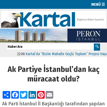
MENÜ ☰
22:06
Kartal’da “Bizim Mahalle Güçlü Toplum” Projesi Hayata 
Ak Partiye İstanbul’dan kaç
müracaat oldu?
Paylaş
Facebook
Twitter
LinkedIn
Pinterest
Email
Ak Parti İstanbul İl Başkanlığı tarafından yapılan