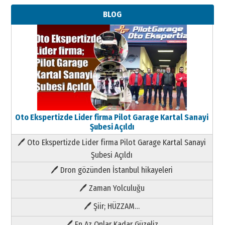
BLOG
Oto Ekspertizde Lider firma Pilot Garage Kartal Sanayi
Şubesi Açıldı
🖊 Oto Ekspertizde Lider firma Pilot Garage Kartal Sanayi
Şubesi Açıldı
🖊 Dron gözünden İstanbul hikayeleri
🖊 Zaman Yolculuğu
🖊 Şiir; HÜZZAM…
🖊 En Az Onlar Kadar Güzeliz