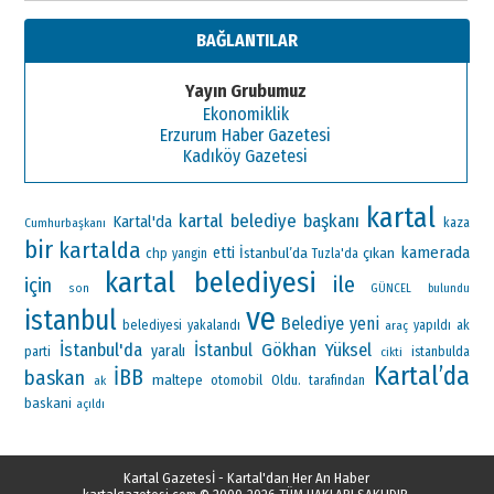
BAĞLANTILAR
Yayın Grubumuz
Ekonomiklik
Erzurum Haber Gazetesi
Kadıköy Gazetesi
kartal
kartal belediye başkanı
Kartal'da
Cumhurbaşkanı
kaza
bir
kartalda
kamerada
etti
İstanbul’da
çıkan
chp
yangin
Tuzla'da
kartal belediyesi
ile
için
son
GÜNCEL
bulundu
ve
istanbul
Belediye
yeni
ak
belediyesi
yakalandı
araç
yapıldı
İstanbul'da
Gökhan Yüksel
İstanbul
yaralı
parti
istanbulda
cikti
Kartal’da
İBB
baskan
maltepe
otomobil
Oldu.
ak
tarafından
baskani
açıldı
Kartal Gazetesİ - Kartal'dan Her An Haber