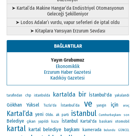
➤ Kartal’da Makine Hangar’da Endüstriyel Otomasyonun
Geleceği Şekilleniyor
➤ Lodos Adalar’ı vurdu, vapur seferleri de iptal oldu
➤ Kitaplara Yansıyan Erzurum Sevdası
BAĞLANTILAR
Yayın Grubumuz
Ekonomiklik
Erzurum Haber Gazetesi
Kadıköy Gazetesi
bir
kartalda
İstanbul'da
chp
tarafından
istanbulda
yakalandı
ve
için
Gökhan Yüksel
İstanbul’da
Tuzla'da
yangin
araç
istanbul
Kartal’da
yeni
Oldu.
ak parti
Cumhurbaşkanı
son
Belediye
İstanbul
Kartal'da
çıkan
baskani
otomobil
yapıldı
kaza
kartal
kartal belediye başkanı
kamerada
bulundu
GÜNCEL