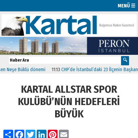
MENÜ ☰
 Neşe Büklü dönemi
11:13
CHP’de İstanbul’daki 23 İlçenin Başkanları 
KARTAL ALLSTAR SPOR
KULÜBÜ’NÜN HEDEFLERİ
BÜYÜK
Paylaş
Facebook
Twitter
LinkedIn
Pinterest
Email