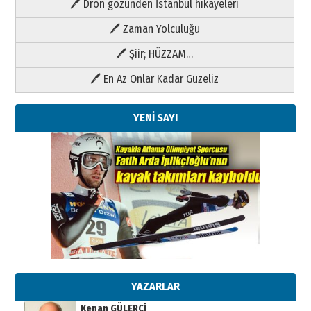
🖊 Dron gözünden İstanbul hikayeleri
🖊 Zaman Yolculuğu
🖊 Şiir; HÜZZAM…
🖊 En Az Onlar Kadar Güzeliz
YENİ SAYI
Kenan GÜLERCİ
Metin Külünk: Aileyi Korumak
Geleceği Korumaktır
11 Mayıs 2026 Pazartesi
YAZARLAR
Kenan GÜLERCİ