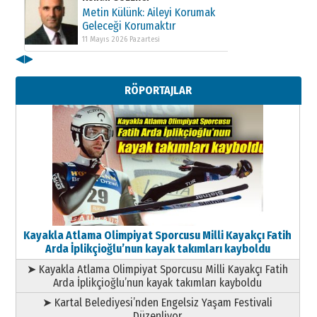
Metin Külünk: Aileyi Korumak
Geleceği Korumaktır
11 Mayıs 2026 Pazartesi
◀
▶
Kenan GÜLERCİ
Metin Külünk: Aileyi Korumak
RÖPORTAJLAR
Geleceği Korumaktır
11 Mayıs 2026 Pazartesi
Kayakla Atlama Olimpiyat Sporcusu Milli Kayakçı Fatih
Arda İplikçioğlu’nun kayak takımları kayboldu
➤ Kayakla Atlama Olimpiyat Sporcusu Milli Kayakçı Fatih
Arda İplikçioğlu’nun kayak takımları kayboldu
➤ Kartal Belediyesi’nden Engelsiz Yaşam Festivali
Düzenliyor