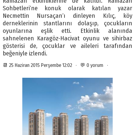
Ramazan etkinliklerine de katıldı. Ramazan
Sohbetleri’ne konuk olarak katılan yazar
Necmettin Nursaçan’ı dinleyen Kılıç, köy
derneklerinin stantlarını dolaşıp, çocukların
oyunlarına eşlik etti. Etkinlik alanında
sahnelenen Karagöz-Hacivat oyunu ve sihirbaz
gösterisi de, çocuklar ve aileleri tarafından
beğeniyle izlendi.
📆 25 Haziran 2015 Perşembe 12:02 · 💬 0 yorum ·