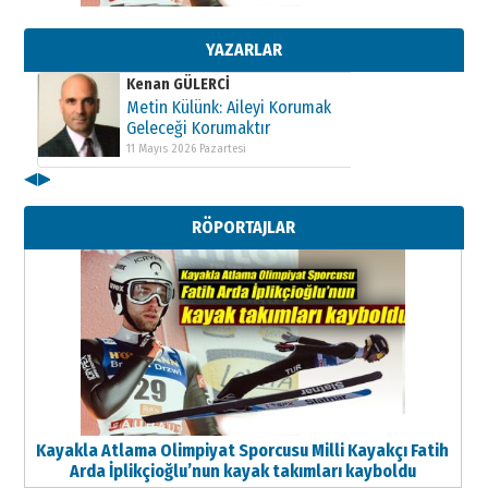
Metin Külünk: Aileyi Korumak
Geleceği Korumaktır
11 Mayıs 2026 Pazartesi
YAZARLAR
Kenan GÜLERCİ
Metin Külünk: Aileyi Korumak
Geleceği Korumaktır
11 Mayıs 2026 Pazartesi
◀
▶
Kenan GÜLERCİ
Metin Külünk: Aileyi Korumak
RÖPORTAJLAR
Geleceği Korumaktır
11 Mayıs 2026 Pazartesi
Kayakla Atlama Olimpiyat Sporcusu Milli Kayakçı Fatih
Arda İplikçioğlu’nun kayak takımları kayboldu