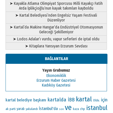
➤ Kayakla Atlama Olimpiyat Sporcusu Milli Kayakçı Fatih
Arda İplikçioğlu’nun kayak takımları kayboldu
➤ Kartal Belediyesi’nden Engelsiz Yaşam Festivali
Düzenliyor
➤ Kartal’da Makine Hangar’da Endüstriyel Otomasyonun
Geleceği Şekilleniyor
➤ Lodos Adalar’ı vurdu, vapur seferleri de iptal oldu
➤ Kitaplara Yansıyan Erzurum Sevdası
BAĞLANTILAR
Yayın Grubumuz
Ekonomiklik
Erzurum Haber Gazetesi
Kadıköy Gazetesi
kartal
kartalda
İBB
için
kartal belediye başkanı
Oldu.
ve
istanbul
İstanbul'da
yaralı
ak parti
chp
yakalandı
kaza
son