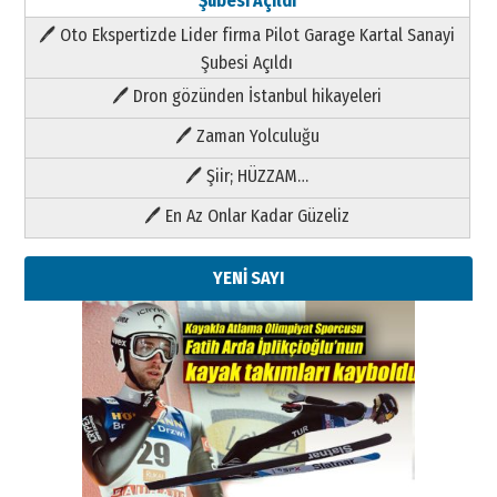
Şubesi Açıldı
🖊 Oto Ekspertizde Lider firma Pilot Garage Kartal Sanayi
Şubesi Açıldı
🖊 Dron gözünden İstanbul hikayeleri
🖊 Zaman Yolculuğu
🖊 Şiir; HÜZZAM…
🖊 En Az Onlar Kadar Güzeliz
YENİ SAYI
Kenan GÜLERCİ