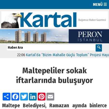
MENÜ ☰
22:06
Kartal’da “Bizim Mahalle Güçlü Toplum” Projesi Hayata 
Maltepeliler sokak
iftarlarında buluşuyor
Paylaş
Facebook
Twitter
LinkedIn
Pinterest
Email
Maltepe Belediyesi, Ramazan ayında binlerce