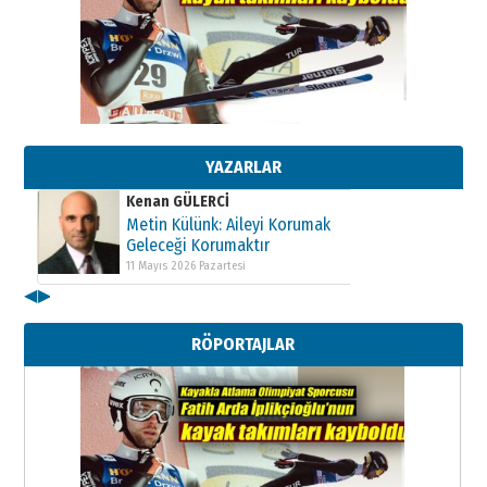
Kenan GÜLERCİ
Metin Külünk: Aileyi Korumak
Geleceği Korumaktır
11 Mayıs 2026 Pazartesi
YAZARLAR
Kenan GÜLERCİ
Metin Külünk: Aileyi Korumak
Geleceği Korumaktır
11 Mayıs 2026 Pazartesi
◀
▶
Kenan GÜLERCİ
Metin Külünk: Aileyi Korumak
RÖPORTAJLAR
Geleceği Korumaktır
11 Mayıs 2026 Pazartesi