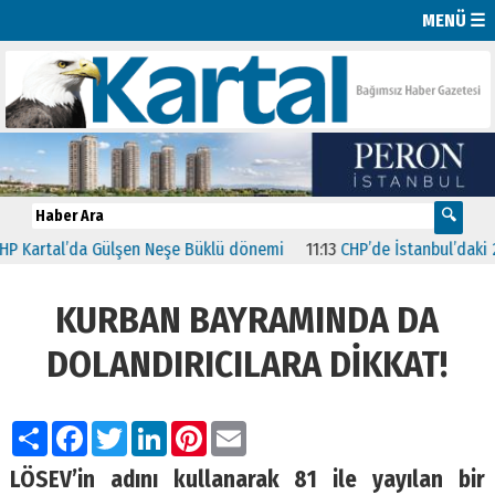
MENÜ ☰
artal’da Gülşen Neşe Büklü dönemi
11:13
CHP’de İstanbul’daki 23 İl
KURBAN BAYRAMINDA DA
DOLANDIRICILARA DİKKAT!
Paylaş
Facebook
Twitter
LinkedIn
Pinterest
Email
LÖSEV’in adını kullanarak 81 ile yayılan bir