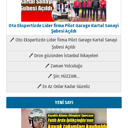
Oto Ekspertizde Lider firma Pilot Garage Kartal Sanayi
Şubesi Açıldı
🖊 Oto Ekspertizde Lider firma Pilot Garage Kartal Sanayi
Şubesi Açıldı
🖊 Dron gözünden İstanbul hikayeleri
🖊 Zaman Yolculuğu
🖊 Şiir; HÜZZAM…
🖊 En Az Onlar Kadar Güzeliz
YENİ SAYI