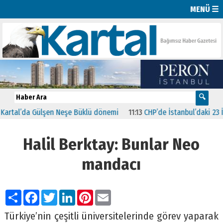
MENÜ ☰
al’da Gülşen Neşe Büklü dönemi
11:13
CHP’de İstanbul’daki 23 İlçeni
Halil Berktay: Bunlar Neo
mandacı
Paylaş
Facebook
Twitter
LinkedIn
Pinterest
Email
Türkiye’nin çeşitli üniversitelerinde görev yaparak