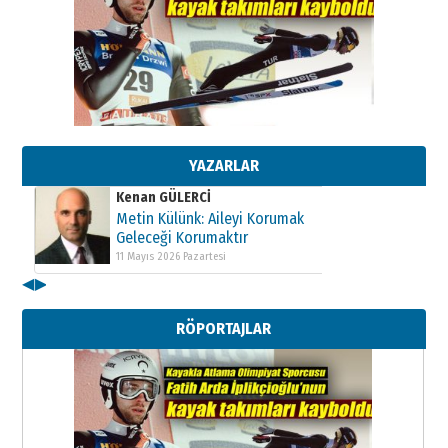
Kenan GÜLERCİ
Metin Külünk: Aileyi Korumak
Geleceği Korumaktır
11 Mayıs 2026 Pazartesi
YAZARLAR
Kenan GÜLERCİ
Metin Külünk: Aileyi Korumak
Geleceği Korumaktır
11 Mayıs 2026 Pazartesi
◀
▶
Kenan GÜLERCİ
Metin Külünk: Aileyi Korumak
RÖPORTAJLAR
Geleceği Korumaktır
11 Mayıs 2026 Pazartesi