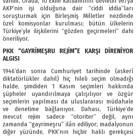
vahim. Orada, 10 Ekim katliamının devletin ve/ya
AKP’nin işi olduğuna dair “ciddi iddia”ları
soruşturmak için Birleşmiş Milletler nezdinde
özel komisyonlar kurulması; bütün ülkelerin
Türkiye’yle ilişkilerini “gözden geçirmeleri” dahi
öneriliyor.
PKK “GAYRİMEŞRU REJİM”E KARŞI DİRENİYOR
ALGISI
1946’dan sonra Cumhuriyet tarihinde (askerî
diktatörlükler dahil) hiç hileli seçim olmadığı
halde, şimdiden 1 Kasım seçimleri hakkında
şüpheler uyandırılmaya çalışılıyor ve özgür
seçimlerin yapılması da uluslararası müdahale
ve denetime bağlanıyor. Dahası, Türkiye’de
mevcut rejim sadece “otoriter” değil, aynı
zamanda “gayrimeşru” ilân ediliyor; madalyonun
diğer yüzünde, PKK’nın hiçbir haklı gerekçesi