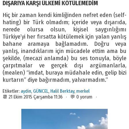
DIŞARIYA KARŞI ÜLKEMİ KÖTÜLEMEDİM
Hiç bir zaman kendi kimliğinden nefret eden (self-
hating) bir Türk olmadım; içeride veya dışarıda,
nerede olursa olsun, kişisel saygınlığımı
Türkiye’yi her fırsatta kötülemek için yalan yanlış
bahane aramaya bağlamadım. Doğru veya
yanlış, inandıklarım için mücadele ettim ama bu
şekilde, (mecazi anlamda) bu ses tonuyla, böyle
çarpıtmalar ve gerçek dışı argümanlarla,
(mealen) “imdat, buraya müdahale edin, gelip bizi
kurtarın” diye bağırmadım, yalvarmadım.”
Etiketler:
aydin
,
GÜNCEL
,
Halil Berktay
,
merkel
📆 21 Ekim 2015 Çarşamba 11:36 · 💬 0 yorum ·