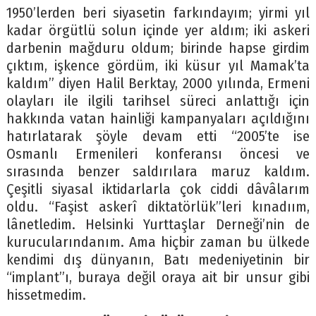
1950’lerden beri siyasetin farkındayım; yirmi yıl
kadar örgütlü solun içinde yer aldım; iki askeri
darbenin mağduru oldum; birinde hapse girdim
çıktım, işkence gördüm, iki küsur yıl Mamak’ta
kaldım” diyen Halil Berktay, 2000 yılında, Ermeni
olayları ile ilgili tarihsel süreci anlattığı için
hakkında vatan hainliği kampanyaları açıldığını
hatırlatarak şöyle devam etti “2005’te ise
Osmanlı Ermenileri konferansı öncesi ve
sırasında benzer saldırılara maruz kaldım.
Çeşitli siyasal iktidarlarla çok ciddi dâvâlarım
oldu. “Faşist askerî diktatörlük”leri kınadıım,
lânetledim. Helsinki Yurttaşlar Derneği’nin de
kurucularındanım. Ama hiçbir zaman bu ülkede
kendimi dış dünyanın, Batı medeniyetinin bir
“implant”ı, buraya değil oraya ait bir unsur gibi
hissetmedim.