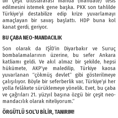
bir çeşit uluslararası manda (mandate) tesis
edilmesini istemek gene başka. PKK son tahlilde
Türkiye’yi destabilize edip krize yuvarlamayı
amaçlayan bir savaş başlattı. HDP buna kol
kanat gerdi, geriyor.
BU ÇABA NEO-MANDACILIK
Son olarak da IŞİD’in Diyarbakır ve Suruç
bombalamalarının üzerine, bu sefer Ankara
katliamı geldi. Ve akıl almaz bir şekilde, hepsi
hükümete, AKP’ye maledilip, Türkiye kaosa
yuvarlanan “çökmüş devlet” gibi gösterilmeye
çalışılıyor. Böyle bir seferberlik var, Türkiye’yi her
yolla felâkete sürüklemeye yönelik. Evet, bu çaba
ve çağrıları 21. yüzyıl başına özgü bir çeşit neo-
mandacılık olarak niteliyorum.”
ÖRGÜTLÜ SOL’U BİLİR, TANIRIM!