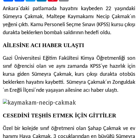
Ankara´daki patlamada hayatını kaybeden 22 yaşındaki
Sümeyra Çakmak, Maltepe Kaymakamı Necip Çakmak´ın
yeğeni çıktı. Kamu Personeli Seçme Sınavı (KPSS) kursu çıkışı
durakta beklerken bombalı saldırının hedefi oldu.
AİLESİNE ACI HABER ULAŞTI
Gazi Üniversitesi Eğitim Fakültesi Kimya Öğretmenliği son
sınıf öğrencisi olan ve aynı zamanda KPSS´ye hazırlık için
kursa giden Sümeyra Çakmak, kurs çıkışı durakta otobüs
beklerken hayatını kaybetti. Sümeyra Çakmak´ın Zonguldak
´ın Ereğli İlçesi´nde yaşayan ailesine acı haber ulaştı.
CESEDİNİ TEŞHİS ETMEK İÇİN GİTTİLER
Özel bir kolejde sınıf öğretmeni olan Şahap Çakmak ve ev
hanımı Hava Çakmak, 3 çocuklarından en büyüğü Sümeyra