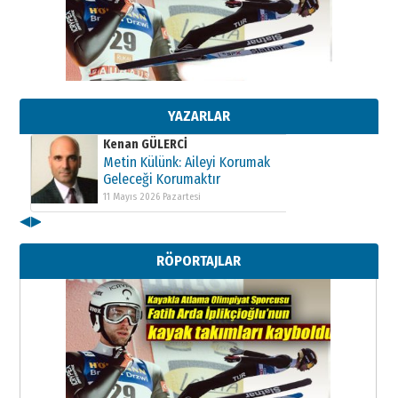
Kenan GÜLERCİ
Metin Külünk: Aileyi Korumak
Geleceği Korumaktır
11 Mayıs 2026 Pazartesi
YAZARLAR
Kenan GÜLERCİ
Metin Külünk: Aileyi Korumak
Geleceği Korumaktır
11 Mayıs 2026 Pazartesi
◀
▶
Kenan GÜLERCİ
Metin Külünk: Aileyi Korumak
RÖPORTAJLAR
Geleceği Korumaktır
11 Mayıs 2026 Pazartesi