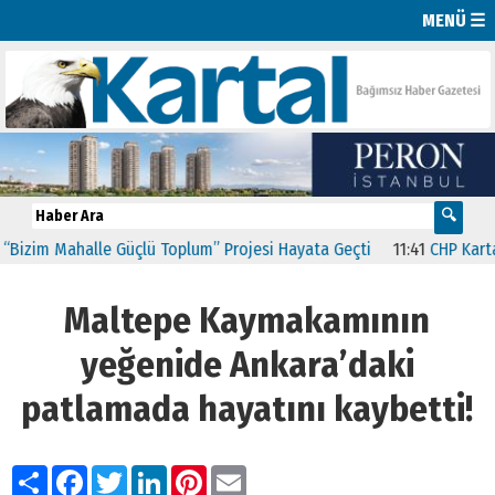
MENÜ ☰
izim Mahalle Güçlü Toplum” Projesi Hayata Geçti
11:41
CHP Kartal’
Maltepe Kaymakamının
yeğenide Ankara’daki
patlamada hayatını kaybetti!
Paylaş
Facebook
Twitter
LinkedIn
Pinterest
Email