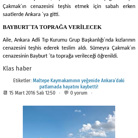
Çakmak´ın cenazesini teşhis etmek için sabah erken
saatlerde Ankara ´ya gitti.
BAYBURT´TA TOPRAĞA VERİLECEK
Aile, Ankara Adli Tıp Kurumu Grup Başkanlığı´nda kızlarının
cenazesini teşhis ederek teslim aldı. Sümeyra Çakmak´ın
cenazesinin Bayburt ´ta toprağa verileceği öğrenildi.
Klas haber
Etiketler:
Maltepe Kaymakamının yeğenide Ankara’daki
patlamada hayatını kaybetti!
📆 15 Mart 2016 Salı 12:50 · 💬 0 yorum ·