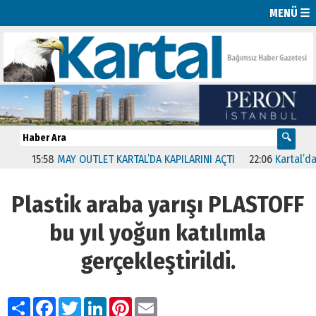
MENÜ ☰
15:58
MAY OUTLET KARTAL’DA KAPILARINI AÇTI
22:06
Kartal’da “B
Plastik araba yarışı PLASTOFF
bu yıl yoğun katılımla
gerçekleştirildi.
Paylaş
Facebook
Twitter
LinkedIn
Pinterest
Email