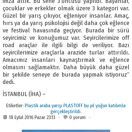
imza attık. Bu sene 3’üncüsü yapıldı. Bayanlar,
çocuklar ve erkekler olmak üzere 3 kategori var.
Güzel bir yarış çıkıyor, eğleniyor insanlar. Amaç,
hırs ya da yarış psikolojisi değil daha çok eğlence
ve festival havasında geçiyor. Burada bir sürü
seyircimiz ve konuğumuz var. Seyircilerimize off
road araçlar ile ilgili bilgi de veriliyor. Bazı
seyircilerimize araçlarla arazide turlar attırıldı.
Amacımız insanları kaynaştırmak ve eğlence
olmasını sağlamaktır. Daha büyük daha güzel
bir şekilde seneye de burada yapmak istiyoruz”
dedi.
İSTANBUL (İHA) –
Etiketler:
Plastik araba yarışı PLASTOFF bu yıl yoğun katılımla
gerçekleştirildi.
📆 18 Eylül 2016 Pazar 23:13 · 💬 0 yorum ·