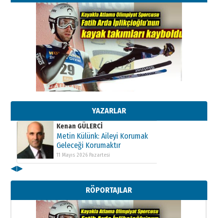
Kenan GÜLERCİ
Metin Külünk: Aileyi Korumak
Geleceği Korumaktır
11 Mayıs 2026 Pazartesi
YAZARLAR
Kenan GÜLERCİ
Metin Külünk: Aileyi Korumak
Geleceği Korumaktır
11 Mayıs 2026 Pazartesi
◀
▶
Kenan GÜLERCİ
Metin Külünk: Aileyi Korumak
RÖPORTAJLAR
Geleceği Korumaktır
11 Mayıs 2026 Pazartesi