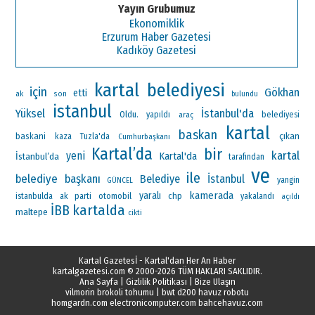
Yayın Grubumuz
Ekonomiklik
Erzurum Haber Gazetesi
Kadıköy Gazetesi
kartal belediyesi
için
Gökhan
etti
ak
son
bulundu
istanbul
Yüksel
İstanbul'da
Oldu.
yapıldı
araç
belediyesi
kartal
baskan
çıkan
baskani
kaza
Tuzla'da
Cumhurbaşkanı
Kartal’da
bir
kartal
yeni
Kartal'da
İstanbul’da
tarafından
ve
ile
belediye başkanı
Belediye
İstanbul
yangin
GÜNCEL
kamerada
yaralı
ak parti
otomobil
chp
istanbulda
yakalandı
açıldı
kartalda
İBB
maltepe
cikti
Kartal Gazetesİ - Kartal'dan Her An Haber
kartalgazetesi.com
© 2000-2026 TÜM HAKLARI SAKLIDIR.
Ana Sayfa
|
Gizlilik Politikası
|
Bize Ulaşın
vilmorin brokoli tohumu
|
bwt d200 havuz robotu
homgardn.com
electronicomputer.com
bahcehavuz.com