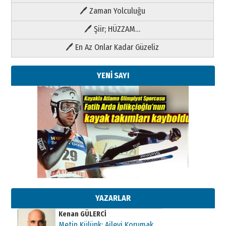
🖊 Zaman Yolculuğu
🖊 Şiir; HÜZZAM…
🖊 En Az Onlar Kadar Güzeliz
YENİ SAYI
Kenan GÜLERCİ
Metin Külünk: Aileyi Korumak
Geleceği Korumaktır
11 Mayıs 2026 Pazartesi
YAZARLAR
Kenan GÜLERCİ
Metin Külünk: Aileyi Korumak