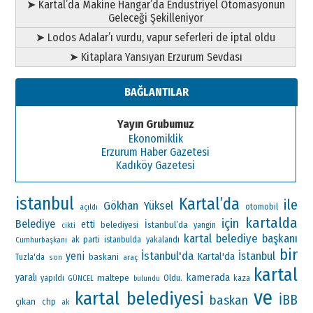
➤ Kartal’da Makine Hangar’da Endüstriyel Otomasyonun
Geleceği Şekilleniyor
➤ Lodos Adalar’ı vurdu, vapur seferleri de iptal oldu
➤ Kitaplara Yansıyan Erzurum Sevdası
BAĞLANTILAR
Yayın Grubumuz
Ekonomiklik
Erzurum Haber Gazetesi
Kadıköy Gazetesi
istanbul
Kartal’da
ile
Gökhan Yüksel
otomobil
açıldı
kartalda
için
Belediye
etti
İstanbul’da
belediyesi
yangin
cikti
kartal belediye başkanı
ak parti
Cumhurbaşkanı
istanbulda
yakalandı
bir
İstanbul'da
yeni
İstanbul
Kartal'da
baskani
Tuzla'da
araç
son
kartal
kamerada
yaralı
maltepe
Oldu.
yapıldı
kaza
GÜNCEL
bulundu
ve
kartal belediyesi
İBB
baskan
çıkan
chp
ak