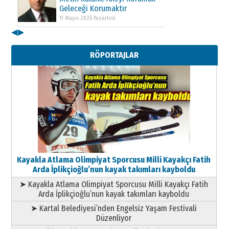
Geleceği Korumaktır
11 Mayıs 2026 Pazartesi
◀
▶
Kenan GÜLERCİ
Metin Külünk: Aileyi Korumak
RÖPORTAJLAR
Geleceği Korumaktır
11 Mayıs 2026 Pazartesi
Kayakla Atlama Olimpiyat Sporcusu Milli Kayakçı Fatih
Arda İplikçioğlu’nun kayak takımları kayboldu
➤ Kayakla Atlama Olimpiyat Sporcusu Milli Kayakçı Fatih
Arda İplikçioğlu’nun kayak takımları kayboldu
➤ Kartal Belediyesi’nden Engelsiz Yaşam Festivali
Düzenliyor