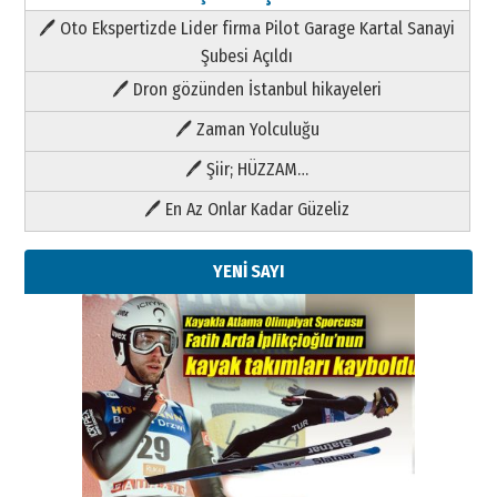
🖊 Oto Ekspertizde Lider firma Pilot Garage Kartal Sanayi
Şubesi Açıldı
🖊 Dron gözünden İstanbul hikayeleri
🖊 Zaman Yolculuğu
🖊 Şiir; HÜZZAM…
🖊 En Az Onlar Kadar Güzeliz
YENİ SAYI
Kenan GÜLERCİ
Metin Külünk: Aileyi Korumak