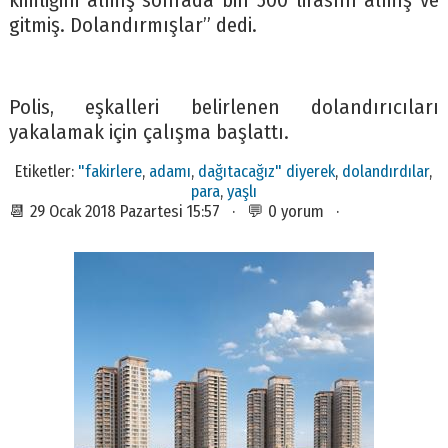
kimliğini almış sonrada bin 500 lirasını almış ve
gitmiş. Dolandırmışlar” dedi.
Polis, eşkalleri belirlenen dolandırıcıları
yakalamak için çalışma başlattı.
Etiketler:
"fakirlere
,
adamı
,
dağıtacağız" diyerek
,
dolandırdılar
,
para
,
yaşlı
📆 29 Ocak 2018 Pazartesi 15:57 · 💬 0 yorum ·