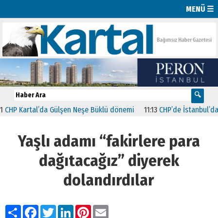
MENÜ ☰
 Kartal’da Gülşen Neşe Büklü dönemi
11:13
CHP’de İstanbul’daki 23
Yaşlı adamı “fakirlere para
dağıtacağız” diyerek
dolandırdılar
Paylaş
Facebook
Twitter
LinkedIn
Pinterest
Email