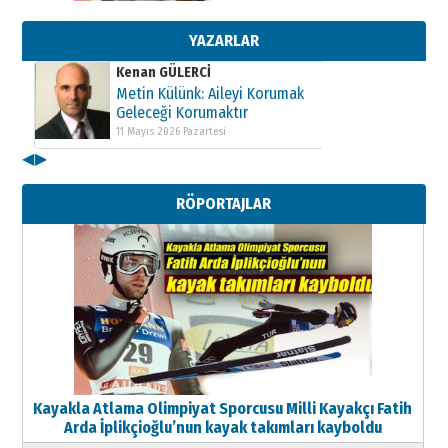
Geleceği Korumaktır
11 Mayıs 2026 Pazartesi
YAZARLAR
Kenan GÜLERCİ
Metin Külünk: Aileyi Korumak
Geleceği Korumaktır
11 Mayıs 2026 Pazartesi
◀
▶
Kenan GÜLERCİ
Metin Külünk: Aileyi Korumak
RÖPORTAJLAR
Geleceği Korumaktır
11 Mayıs 2026 Pazartesi
Kayakla Atlama Olimpiyat Sporcusu Milli Kayakçı Fatih
Arda İplikçioğlu’nun kayak takımları kayboldu