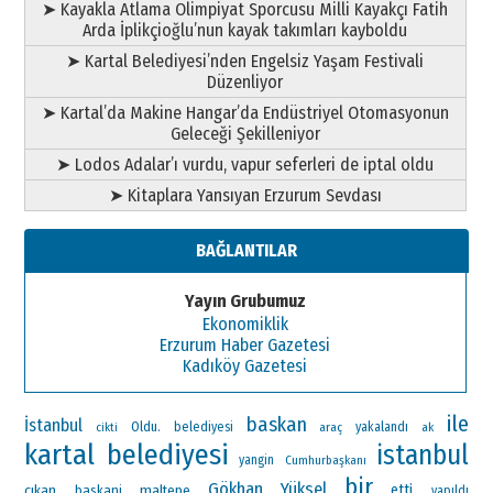
➤ Kayakla Atlama Olimpiyat Sporcusu Milli Kayakçı Fatih
Arda İplikçioğlu’nun kayak takımları kayboldu
➤ Kartal Belediyesi’nden Engelsiz Yaşam Festivali
Düzenliyor
➤ Kartal’da Makine Hangar’da Endüstriyel Otomasyonun
Geleceği Şekilleniyor
➤ Lodos Adalar’ı vurdu, vapur seferleri de iptal oldu
➤ Kitaplara Yansıyan Erzurum Sevdası
BAĞLANTILAR
Yayın Grubumuz
Ekonomiklik
Erzurum Haber Gazetesi
Kadıköy Gazetesi
ile
baskan
İstanbul
Oldu.
belediyesi
araç
yakalandı
ak
cikti
kartal belediyesi
istanbul
yangin
Cumhurbaşkanı
bir
Gökhan Yüksel
çıkan
maltepe
etti
baskani
yapıldı