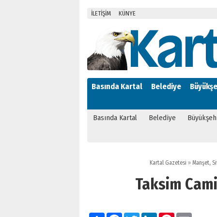
İLETİŞİM
KÜNYE
Basında Kartal
Belediye
Büyükşe
Basında Kartal
Belediye
Büyükşeh
Kartal Gazetesi
»
Manşet
,
Si
Taksim Cami
Paylaş
Facebook
Twitter
LinkedIn
Pinterest
Email