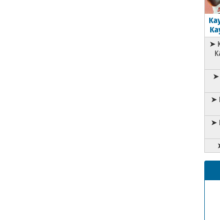
Kay
Kay
➤ K
K
➤ 
➤ 
➤ 