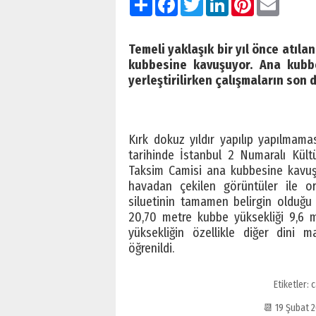
Temeli yaklaşık bir yıl önce atıla
kubbesine kavuşuyor. Ana kubbe
yerleştirilirken çalışmaların so
Kırk dokuz yıldır yapılıp yapılmamas
tarihinde İstanbul 2 Numaralı Kült
Taksim Camisi ana kubbesine kavuş
havadan çekilen görüntüler ile o
siluetinin tamamen belirgin olduğu
20,70 metre kubbe yüksekliği 9,6 
yüksekliğin özellikle diğer dini ma
öğrenildi.
Etiketler:
c
📆 19 Şubat 