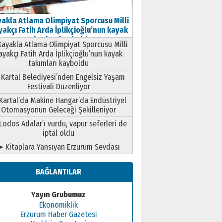
akla Atlama Olimpiyat Sporcusu Milli
akçı Fatih Arda İplikçioğlu’nun kayak
takımları kayboldu
ayakla Atlama Olimpiyat Sporcusu Milli
ayakçı Fatih Arda İplikçioğlu’nun kayak
takımları kayboldu
Kartal Belediyesi’nden Engelsiz Yaşam
Festivali Düzenliyor
Kartal’da Makine Hangar’da Endüstriyel
Otomasyonun Geleceği Şekilleniyor
Lodos Adalar’ı vurdu, vapur seferleri de
iptal oldu
➤ Kitaplara Yansıyan Erzurum Sevdası
BAĞLANTILAR
Yayın Grubumuz
Ekonomiklik
Erzurum Haber Gazetesi