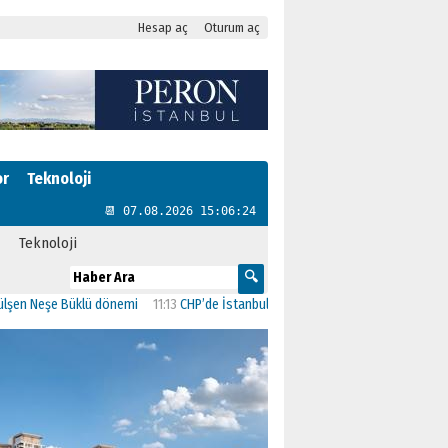
Hesap aç
Oturum aç
or
Teknoloji
📆 07.08.2026 15:06:25
Teknoloji
Neşe Büklü dönemi
11:13
CHP’de İstanbul’daki 23 İlçenin Başkanları Belli Oldu
2