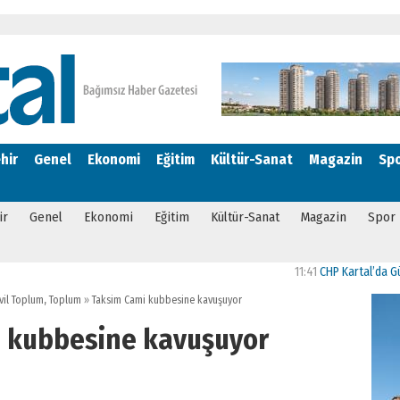
hir
Genel
Ekonomi
Eğitim
Kültür-Sanat
Magazin
Sp
ir
Genel
Ekonomi
Eğitim
Kültür-Sanat
Magazin
Spor
11:41
CHP Kartal’da Gülşen 
vil Toplum
,
Toplum
»
Taksim Cami kubbesine kavuşuyor
 kubbesine kavuşuyor