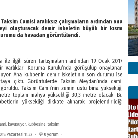
n Taksim Camisi aralıksız çalışmaların ardından ana
yi oluşturacak demir iskeletin büyük bir kısmı
n durumu da havadan görüntülendi.
ı ile ilgili süren tartışmaların ardından 19 Ocak 2017
ür Varlıkları Koruma Kurulu’nda görüşülüp onaylanan
uyor. Ana kubbenin demir iskeletinin son durumu ise
rtaya çıktı. Görüntülerde Taksim Meydan’ında camii
 görüldü. Taksim Camii’nin zemin üstü bina yüksekliği
metre toplam mahya yüksekliği 30,3 metre olacak. Bu
betlerin yüksekliği dikkate alınarak projelendirildiği
ami
,
kavusuyor
,
kubbesine
,
taksim
2018 Pazartesi 11:32 · 💬 0 yorum ·