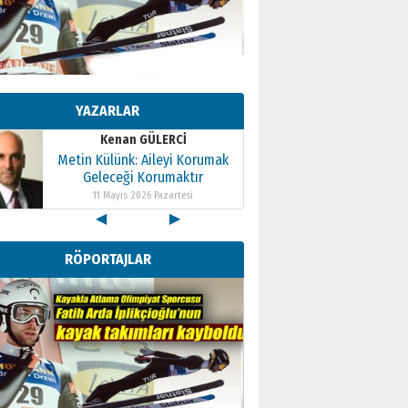
Kenan GÜLERCİ
Metin Külünk: Aileyi Korumak
Geleceği Korumaktır
YAZARLAR
11 Mayıs 2026 Pazartesi
Kenan GÜLERCİ
Metin Külünk: Aileyi Korumak
Geleceği Korumaktır
11 Mayıs 2026 Pazartesi
◀
▶
Kenan GÜLERCİ
Metin Külünk: Aileyi Korumak
RÖPORTAJLAR
Geleceği Korumaktır
11 Mayıs 2026 Pazartesi