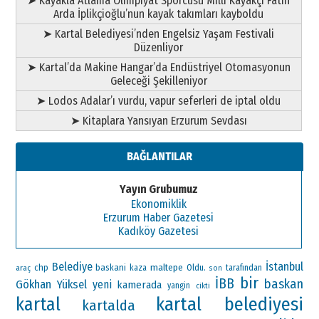
➤ Kayakla Atlama Olimpiyat Sporcusu Milli Kayakçı Fatih
Arda İplikçioğlu’nun kayak takımları kayboldu
➤ Kartal Belediyesi’nden Engelsiz Yaşam Festivali
Düzenliyor
➤ Kartal’da Makine Hangar’da Endüstriyel Otomasyonun
Geleceği Şekilleniyor
➤ Lodos Adalar’ı vurdu, vapur seferleri de iptal oldu
➤ Kitaplara Yansıyan Erzurum Sevdası
BAĞLANTILAR
Yayın Grubumuz
Ekonomiklik
Erzurum Haber Gazetesi
Kadıköy Gazetesi
Belediye
İstanbul
maltepe
chp
baskani
Oldu.
araç
kaza
tarafından
son
bir
İBB
baskan
Gökhan Yüksel
yeni
kamerada
yangin
cikti
kartal belediyesi
kartal
kartalda