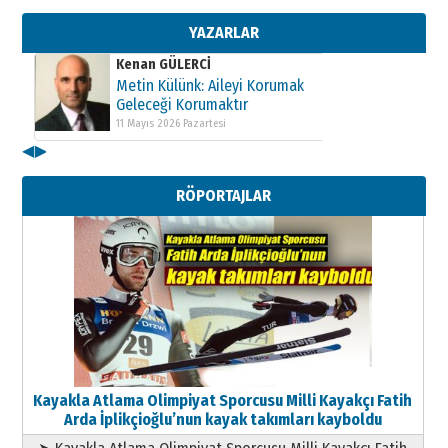
Geleceği Korumaktır
11 Mayıs 2026 Pazartesi
YAZARLAR
Kenan GÜLERCİ
Metin Külünk: Aileyi Korumak
Geleceği Korumaktır
11 Mayıs 2026 Pazartesi
◀
▶
Kenan GÜLERCİ
Metin Külünk: Aileyi Korumak
RÖPORTAJLAR
Geleceği Korumaktır
11 Mayıs 2026 Pazartesi
Kayakla Atlama Olimpiyat Sporcusu Milli Kayakçı Fatih
Arda İplikçioğlu’nun kayak takımları kayboldu