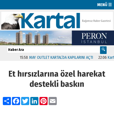
MENÜ ☰
15:58
MAY OUTLET KARTAL’DA KAPILARINI AÇTI
22:06
Kartal’
Et hırsızlarına özel harekat
destekli baskın
Paylaş
Facebook
Twitter
LinkedIn
Pinterest
Email