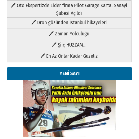
🖊 Oto Ekspertizde Lider firma Pilot Garage Kartal Sanayi
Şubesi Açıldı
🖊 Dron gözünden İstanbul hikayeleri
🖊 Zaman Yolculuğu
🖊 Şiir; HÜZZAM…
🖊 En Az Onlar Kadar Güzeliz
YENİ SAYI
Kenan GÜLERCİ
Metin Külünk: Aileyi Korumak