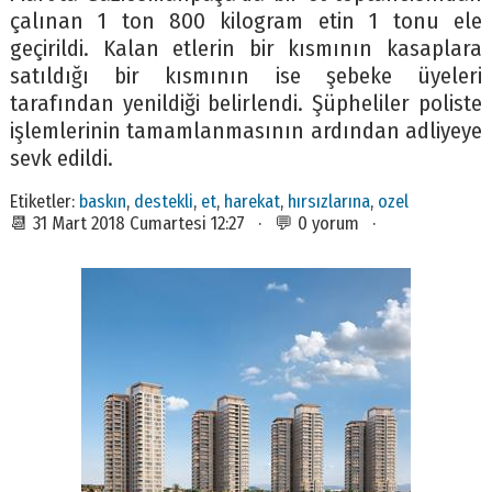
çalınan 1 ton 800 kilogram etin 1 tonu ele
geçirildi. Kalan etlerin bir kısmının kasaplara
satıldığı bir kısmının ise şebeke üyeleri
tarafından yenildiği belirlendi. Şüpheliler poliste
işlemlerinin tamamlanmasının ardından adliyeye
sevk edildi.
Etiketler:
baskın
,
destekli
,
et
,
harekat
,
hırsızlarına
,
ozel
📆 31 Mart 2018 Cumartesi 12:27 · 💬 0 yorum ·