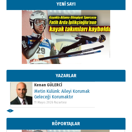
YENİ SAYI
Kenan GÜLERCİ
Metin Külünk: Aileyi Korumak
Geleceği Korumaktır
11 Mayıs 2026 Pazartesi
YAZARLAR
Kenan GÜLERCİ
Metin Külünk: Aileyi Korumak
Geleceği Korumaktır
11 Mayıs 2026 Pazartesi
◀
▶
Kenan GÜLERCİ
Metin Külünk: Aileyi Korumak
RÖPORTAJLAR
Geleceği Korumaktır
11 Mayıs 2026 Pazartesi