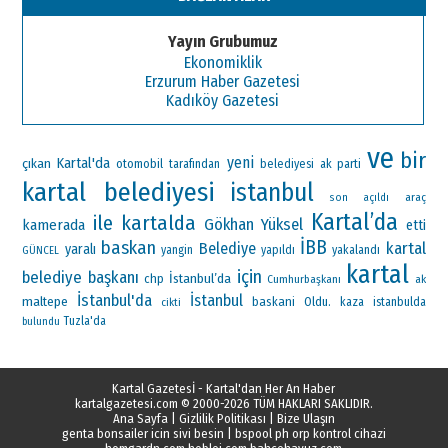
Yayın Grubumuz
Ekonomiklik
Erzurum Haber Gazetesi
Kadıköy Gazetesi
ve
bir
yeni
Kartal'da
çıkan
otomobil
ak parti
tarafından
belediyesi
kartal belediyesi
istanbul
araç
son
açıldı
Kartal’da
ile
kartalda
Gökhan Yüksel
kamerada
etti
İBB
baskan
kartal
Belediye
yaralı
yangin
yapıldı
yakalandı
GÜNCEL
kartal
için
belediye başkanı
İstanbul’da
chp
Cumhurbaşkanı
ak
İstanbul'da
İstanbul
maltepe
baskani
Oldu.
kaza
istanbulda
cikti
Tuzla'da
bulundu
Kartal Gazetesİ - Kartal'dan Her An Haber
kartalgazetesi.com
© 2000-2026 TÜM HAKLARI SAKLIDIR.
Ana Sayfa
|
Gizlilik Politikası
|
Bize Ulaşın
genta bonsailer icin sivi besin
|
bspool ph orp kontrol cihazi