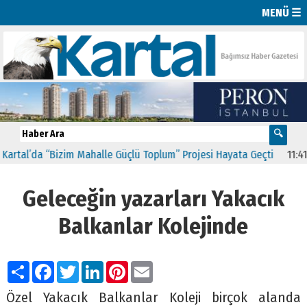
MENÜ ☰
tal’da “Bizim Mahalle Güçlü Toplum” Projesi Hayata Geçti
11:41
CH
Geleceğin yazarları Yakacık
Balkanlar Kolejinde
Paylaş
Facebook
Twitter
LinkedIn
Pinterest
Email
Özel Yakacık Balkanlar Koleji birçok alanda