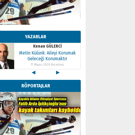
Kenan GÜLERCİ
Metin Külünk: Aileyi Korumak
Geleceği Korumaktır
YAZARLAR
11 Mayıs 2026 Pazartesi
Kenan GÜLERCİ
Metin Külünk: Aileyi Korumak
Geleceği Korumaktır
11 Mayıs 2026 Pazartesi
◀
▶
Kenan GÜLERCİ
Metin Külünk: Aileyi Korumak
RÖPORTAJLAR
Geleceği Korumaktır
11 Mayıs 2026 Pazartesi