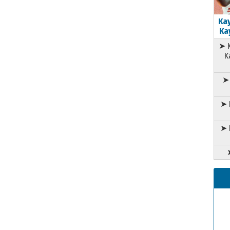
Kay
Kay
➤ K
K
➤ 
➤ 
➤ 