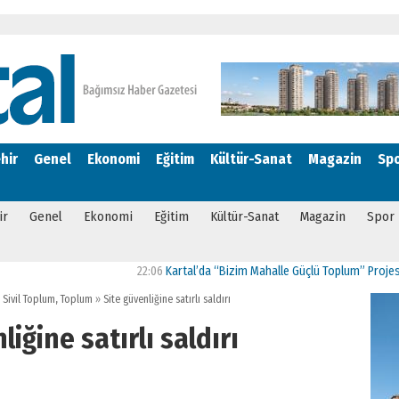
hir
Genel
Ekonomi
Eğitim
Kültür-Sanat
Magazin
Sp
ir
Genel
Ekonomi
Eğitim
Kültür-Sanat
Magazin
Spor
22:06
Kartal’da “Bizim Mahalle Güçlü Toplum” Projesi Hayat
,
Sivil Toplum
,
Toplum
»
Site güvenliğine satırlı saldırı
liğine satırlı saldırı