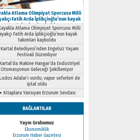
akla Atlama Olimpiyat Sporcusu Milli
akçı Fatih Arda İplikçioğlu’nun kayak
takımları kayboldu
ayakla Atlama Olimpiyat Sporcusu Milli
ayakçı Fatih Arda İplikçioğlu’nun kayak
takımları kayboldu
Kartal Belediyesi’nden Engelsiz Yaşam
Festivali Düzenliyor
Kartal’da Makine Hangar’da Endüstriyel
Otomasyonun Geleceği Şekilleniyor
Lodos Adalar’ı vurdu, vapur seferleri de
iptal oldu
➤ Kitaplara Yansıyan Erzurum Sevdası
BAĞLANTILAR
Yayın Grubumuz
Ekonomiklik
Erzurum Haber Gazetesi