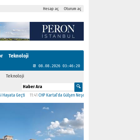
Hesap aç
Oturum aç
or
Teknoloji
📆 08.08.2026 03:46:20
Teknoloji
a Geçti
11:41
CHP Kartal’da Gülşen Neşe Büklü dönemi
11:13
CHP’de İstanbul’da