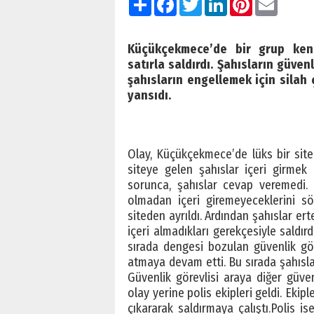
Küçükçekmece’de bir grup kendi
satırla saldırdı. Şahısların güvenl
şahısların engellemek için silah
yansıdı.
Olay, Küçükçekmece’de lüks bir sit
siteye gelen şahıslar içeri girmek i
sorunca, şahıslar cevap veremedi. B
olmadan içeri giremeyeceklerini sö
siteden ayrıldı. Ardından şahıslar ert
içeri almadıkları gerekçesiyle saldı
sırada dengesi bozulan güvenlik gör
atmaya devam etti. Bu sırada şahıslar
Güvenlik görevlisi araya diğer güven
olay yerine polis ekipleri geldi. Ekip
çıkararak saldırmaya çalıştı.Polis i