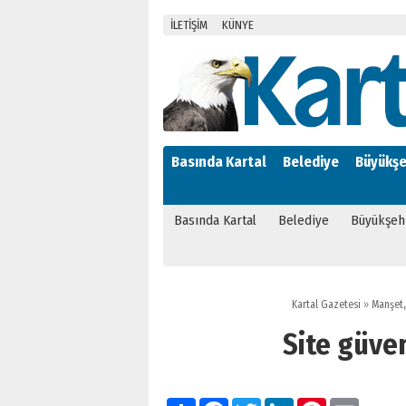
İLETİŞİM
KÜNYE
Basında Kartal
Belediye
Büyükşe
Basında Kartal
Belediye
Büyükşeh
Kartal Gazetesi
»
Manşet
Site güven
Paylaş
Facebook
Twitter
LinkedIn
Pinterest
Email