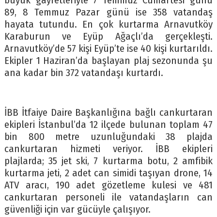
büyük gayretleriyle 7 Temmuz Cumartesi günü
89, 8 Temmuz Pazar günü ise 358 vatandaş
hayata tutundu. En çok kurtarma Arnavutköy
Karaburun ve Eyüp Ağaçlı’da gerçekleşti.
Arnavutköy’de 57 kişi Eyüp’te ise 40 kişi kurtarıldı.
Ekipler 1 Haziran’da başlayan plaj sezonunda şu
ana kadar bin 372 vatandaşı kurtardı.
İBB İtfaiye Daire Başkanlığına bağlı cankurtaran
ekipleri İstanbul’da 12 ilçede bulunan toplam 47
bin 800 metre uzunluğundaki 38 plajda
cankurtaran hizmeti veriyor. İBB ekipleri
plajlarda; 35 jet ski, 7 kurtarma botu, 2 amfibik
kurtarma jeti, 2 adet can simidi taşıyan drone, 14
ATV aracı, 190 adet gözetleme kulesi ve 481
cankurtaran personeli ile vatandaşların can
güvenliği için var gücüyle çalışıyor.