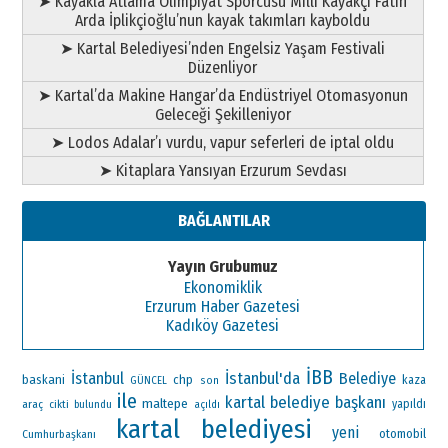
➤ Kayakla Atlama Olimpiyat Sporcusu Milli Kayakçı Fatih
Arda İplikçioğlu’nun kayak takımları kayboldu
➤ Kartal Belediyesi’nden Engelsiz Yaşam Festivali
Düzenliyor
➤ Kartal’da Makine Hangar’da Endüstriyel Otomasyonun
Geleceği Şekilleniyor
➤ Lodos Adalar’ı vurdu, vapur seferleri de iptal oldu
➤ Kitaplara Yansıyan Erzurum Sevdası
BAĞLANTILAR
Yayın Grubumuz
Ekonomiklik
Erzurum Haber Gazetesi
Kadıköy Gazetesi
İBB
İstanbul'da
İstanbul
Belediye
baskani
chp
kaza
GÜNCEL
son
ile
kartal belediye başkanı
maltepe
araç
yapıldı
cikti
bulundu
açıldı
kartal belediyesi
yeni
otomobil
Cumhurbaşkanı