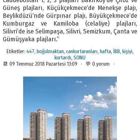
Caddebostan 1, 2, 3 plajları Bakırköy’de Çiroz ve
Güneş plajları, Küçükçekmece’de Menekşe plajı,
Beylikdüzü’nde Gürpınar plajı, Büyükçekmece’de
Kumburgaz ve Kamiloba (celaliye) plajları,
Silivri’de ise Selimpaşa, Silivri, Semizkum, Çanta ve
Gümüşyaka plajları.”
Etiketler:
447
,
boğulmaktan
,
cankurtaranları
,
hafta
,
İBB
,
kişiyi
,
kurtardı
,
SONU
📆 09 Temmuz 2018 Pazartesi 13:09 · 💬 0 yorum ·