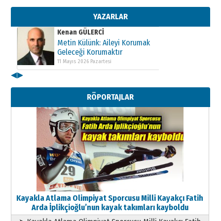
Geleceği Korumaktır
11 Mayıs 2026 Pazartesi
YAZARLAR
Kenan GÜLERCİ
Metin Külünk: Aileyi Korumak
Geleceği Korumaktır
11 Mayıs 2026 Pazartesi
◀
▶
Kenan GÜLERCİ
Metin Külünk: Aileyi Korumak
RÖPORTAJLAR
Geleceği Korumaktır
11 Mayıs 2026 Pazartesi
Kayakla Atlama Olimpiyat Sporcusu Milli Kayakçı Fatih
Arda İplikçioğlu’nun kayak takımları kayboldu