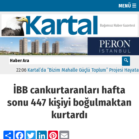
MENÜ ☰
22:06
Kartal’da “Bizim Mahalle Güçlü Toplum” Projesi Hayata Geç
İBB cankurtaranları hafta
sonu 447 kişiyi boğulmaktan
kurtardı
Paylaş
Facebook
Twitter
LinkedIn
Pinterest
Email