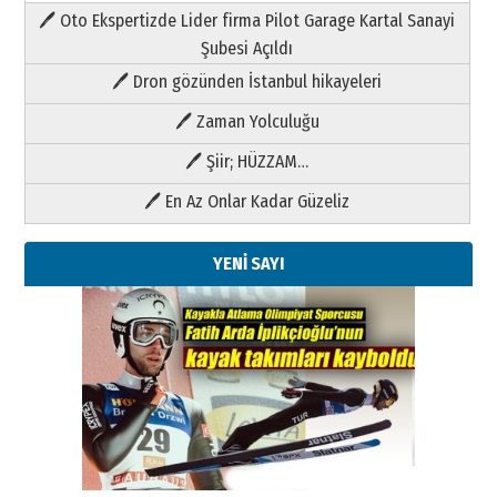
🖊 Oto Ekspertizde Lider firma Pilot Garage Kartal Sanayi
Şubesi Açıldı
🖊 Dron gözünden İstanbul hikayeleri
🖊 Zaman Yolculuğu
🖊 Şiir; HÜZZAM…
🖊 En Az Onlar Kadar Güzeliz
YENİ SAYI
Kenan GÜLERCİ
Metin Külünk: Aileyi Korumak