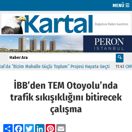
MENÜ ☰
da “Bizim Mahalle Güçlü Toplum” Projesi Hayata Geçti
11:41
CHP Kar
İBB’den TEM Otoyolu’nda
trafik sıkışıklığını bitirecek
çalışma
Paylaş
Facebook
Twitter
LinkedIn
Pinterest
Email