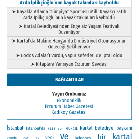
Arda İplikçioğlu’nun kayak takımları kayboldu
➤ Kayakla Atlama Olimpiyat Sporcusu Milli Kayakçı Fatih
Arda İplikçioğlu’nun kayak takımları kayboldu
➤ Kartal Belediyesi’nden Engelsiz Yaşam Festivali
Düzenliyor
➤ Kartal’da Makine Hangar’da Endüstriyel Otomasyonun
Geleceği Şekilleniyor
➤ Lodos Adalar’ı vurdu, vapur seferleri de iptal oldu
➤ Kitaplara Yansıyan Erzurum Sevdası
BAĞLANTILAR
Yayın Grubumuz
Ekonomiklik
Erzurum Haber Gazetesi
Kadıköy Gazetesi
kartal belediye başkanı
İstanbul
İstanbul’da
kaza
son
GÜNCEL
ve
kartal
bir
yeni
yangin
ak
belediyesi
cikti