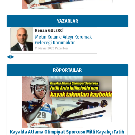
Kenan GÜLERCİ
Metin Külünk: Aileyi Korumak
Geleceği Korumaktır
11 Mayıs 2026 Pazartesi
YAZARLAR
Kenan GÜLERCİ
Metin Külünk: Aileyi Korumak
Geleceği Korumaktır
11 Mayıs 2026 Pazartesi
◀
▶
Kenan GÜLERCİ
Metin Külünk: Aileyi Korumak
RÖPORTAJLAR
Geleceği Korumaktır
11 Mayıs 2026 Pazartesi
Kayakla Atlama Olimpiyat Sporcusu Milli Kayakçı Fatih