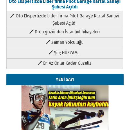
Oto Ekspertizde Lider firma Pilot Garage Kartal Sanayi
Şubesi Açıldı
🖊 Oto Ekspertizde Lider firma Pilot Garage Kartal Sanayi
Şubesi Açıldı
🖊 Dron gözünden İstanbul hikayeleri
🖊 Zaman Yolculuğu
🖊 Şiir; HÜZZAM…
🖊 En Az Onlar Kadar Güzeliz
YENİ SAYI