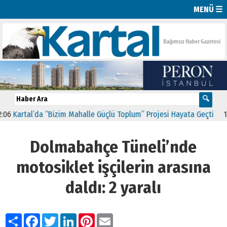
MENÜ ☰
Kartal’da “Bizim Mahalle Güçlü Toplum” Projesi Hayata Geçti
11:41
Dolmabahçe Tüneli’nde
motosiklet işçilerin arasına
daldı: 2 yaralı
Paylaş
Facebook
Twitter
LinkedIn
Pinterest
Email