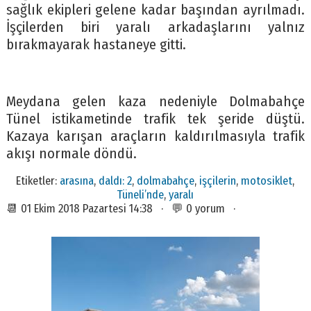
sağlık ekipleri gelene kadar başından ayrılmadı.
İşçilerden biri yaralı arkadaşlarını yalnız
bırakmayarak hastaneye gitti.
Meydana gelen kaza nedeniyle Dolmabahçe
Tünel istikametinde trafik tek şeride düştü.
Kazaya karışan araçların kaldırılmasıyla trafik
akışı normale döndü.
Etiketler:
arasına
,
daldı: 2
,
dolmabahçe
,
işçilerin
,
motosiklet
,
Tüneli’nde
,
yaralı
📆 01 Ekim 2018 Pazartesi 14:38 · 💬 0 yorum ·