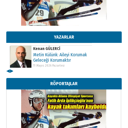
Kenan GÜLERCİ
Metin Külünk: Aileyi Korumak
Geleceği Korumaktır
11 Mayıs 2026 Pazartesi
YAZARLAR
Kenan GÜLERCİ
Metin Külünk: Aileyi Korumak
Geleceği Korumaktır
11 Mayıs 2026 Pazartesi
◀
▶
Kenan GÜLERCİ
Metin Külünk: Aileyi Korumak
RÖPORTAJLAR
Geleceği Korumaktır
11 Mayıs 2026 Pazartesi