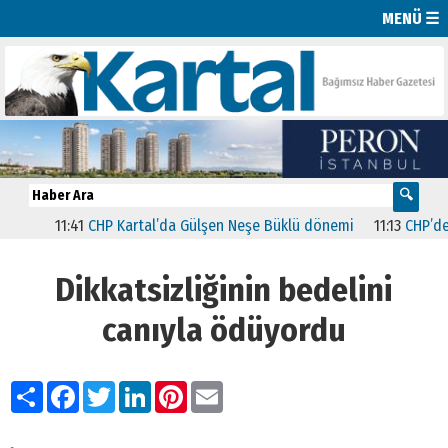
MENÜ ☰
11:41
CHP Kartal’da Gülşen Neşe Büklü dönemi
11:13
CHP’de İst
Dikkatsizliğinin bedelini
canıyla ödüyordu
Paylaş
Facebook
Twitter
LinkedIn
Pinterest
Email