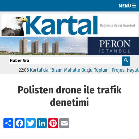
MENÜ ☰
22:06
Kartal’da “Bizim Mahalle Güçlü Toplum” Projesi Hayata G
Polisten drone ile trafik
denetimi
Paylaş
Facebook
Twitter
LinkedIn
Pinterest
Email