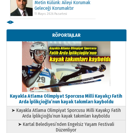
Metin Külünk: Aileyi Korumak
Geleceği Korumaktır
11 Mayıs 2026 Pazartesi
◀
▶
Kenan GÜLERCİ
Metin Külünk: Aileyi Korumak
RÖPORTAJLAR
Geleceği Korumaktır
11 Mayıs 2026 Pazartesi
Kayakla Atlama Olimpiyat Sporcusu Milli Kayakçı Fatih
Arda İplikçioğlu’nun kayak takımları kayboldu
➤ Kayakla Atlama Olimpiyat Sporcusu Milli Kayakçı Fatih
Arda İplikçioğlu’nun kayak takımları kayboldu
➤ Kartal Belediyesi’nden Engelsiz Yaşam Festivali
Düzenliyor