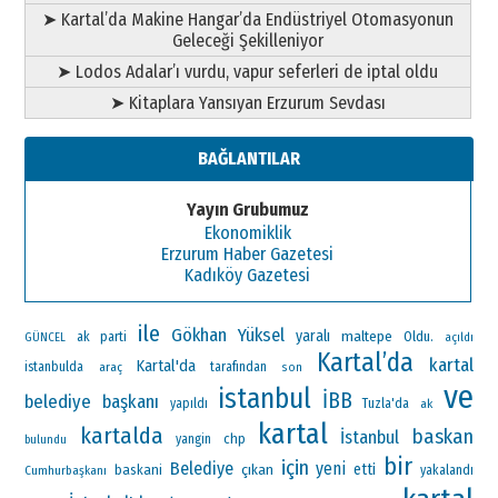
➤ Kartal’da Makine Hangar’da Endüstriyel Otomasyonun
Geleceği Şekilleniyor
➤ Lodos Adalar’ı vurdu, vapur seferleri de iptal oldu
➤ Kitaplara Yansıyan Erzurum Sevdası
BAĞLANTILAR
Yayın Grubumuz
Ekonomiklik
Erzurum Haber Gazetesi
Kadıköy Gazetesi
ile
Gökhan Yüksel
yaralı
maltepe
ak parti
Oldu.
GÜNCEL
açıldı
Kartal’da
kartal
Kartal'da
istanbulda
araç
tarafından
son
ve
istanbul
İBB
belediye başkanı
yapıldı
Tuzla'da
ak
kartal
kartalda
baskan
İstanbul
chp
yangin
bulundu
bir
için
Belediye
yeni
çıkan
etti
baskani
Cumhurbaşkanı
yakalandı