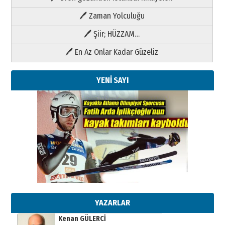
🖊 Zaman Yolculuğu
🖊 Şiir; HÜZZAM…
🖊 En Az Onlar Kadar Güzeliz
YENİ SAYI
Kenan GÜLERCİ
Metin Külünk: Aileyi Korumak
Geleceği Korumaktır
11 Mayıs 2026 Pazartesi
YAZARLAR
Kenan GÜLERCİ