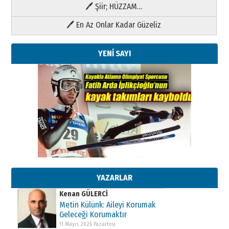
🖊 Şiir; HÜZZAM…
🖊 En Az Onlar Kadar Güzeliz
YENİ SAYI
Kenan GÜLERCİ
Metin Külünk: Aileyi Korumak
Geleceği Korumaktır
11 Mayıs 2026 Pazartesi
YAZARLAR
Kenan GÜLERCİ
Metin Külünk: Aileyi Korumak
Geleceği Korumaktır
11 Mayıs 2026 Pazartesi