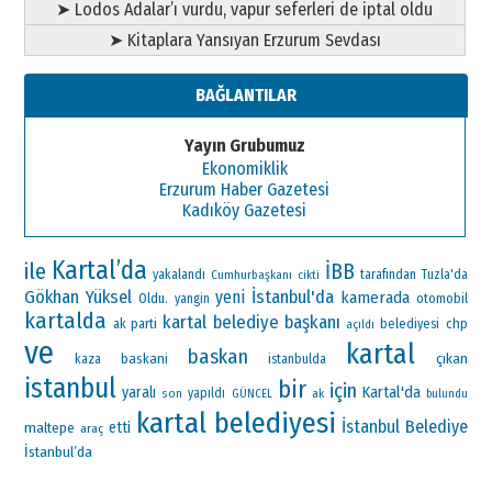
➤ Lodos Adalar’ı vurdu, vapur seferleri de iptal oldu
➤ Kitaplara Yansıyan Erzurum Sevdası
BAĞLANTILAR
Yayın Grubumuz
Ekonomiklik
Erzurum Haber Gazetesi
Kadıköy Gazetesi
Kartal’da
ile
İBB
yakalandı
Cumhurbaşkanı
tarafından
Tuzla'da
cikti
Gökhan Yüksel
İstanbul'da
yeni
kamerada
Oldu.
otomobil
yangin
kartalda
kartal belediye başkanı
ak parti
chp
belediyesi
açıldı
ve
kartal
baskan
çıkan
baskani
kaza
istanbulda
istanbul
bir
için
Kartal'da
yaralı
yapıldı
ak
son
GÜNCEL
bulundu
kartal belediyesi
İstanbul
Belediye
maltepe
etti
araç
İstanbul’da