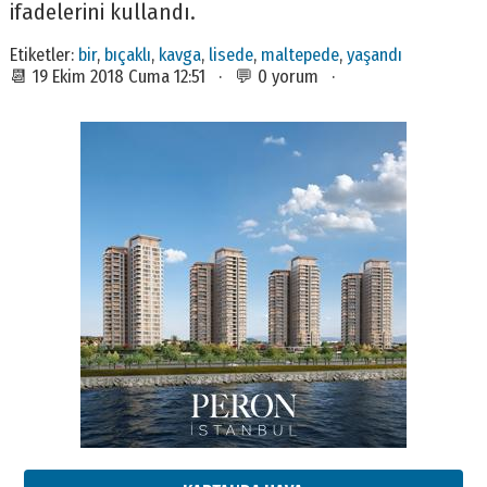
ifadelerini kullandı.
Etiketler:
bir
,
bıçaklı
,
kavga
,
lisede
,
maltepede
,
yaşandı
📆 19 Ekim 2018 Cuma 12:51 · 💬 0 yorum ·