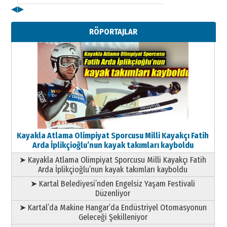
◀
▶
Kenan GÜLERCİ
Metin Külünk: Aileyi Korumak
RÖPORTAJLAR
Geleceği Korumaktır
11 Mayıs 2026 Pazartesi
Kayakla Atlama Olimpiyat Sporcusu Milli Kayakçı Fatih
Arda İplikçioğlu’nun kayak takımları kayboldu
➤ Kayakla Atlama Olimpiyat Sporcusu Milli Kayakçı Fatih
Arda İplikçioğlu’nun kayak takımları kayboldu
➤ Kartal Belediyesi’nden Engelsiz Yaşam Festivali
Düzenliyor
➤ Kartal’da Makine Hangar’da Endüstriyel Otomasyonun
Geleceği Şekilleniyor