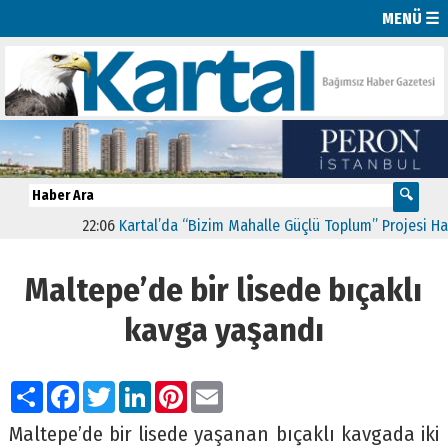
MENÜ ☰
22:06
Kartal’da “Bizim Mahalle Güçlü Toplum” Projesi Hayat
Maltepe’de bir lisede bıçaklı
kavga yaşandı
Paylaş
Facebook
Twitter
LinkedIn
Pinterest
Email
Maltepe’de bir lisede yaşanan bıçaklı kavgada iki