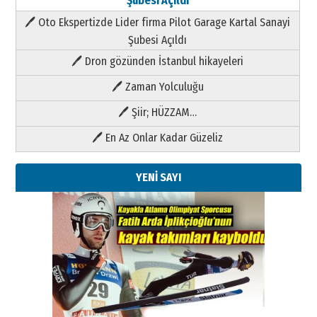
Şubesi Açıldı
🖊 Oto Ekspertizde Lider firma Pilot Garage Kartal Sanayi
Şubesi Açıldı
🖊 Dron gözünden İstanbul hikayeleri
🖊 Zaman Yolculuğu
🖊 Şiir; HÜZZAM…
🖊 En Az Onlar Kadar Güzeliz
YENİ SAYI
Kenan GÜLERCİ