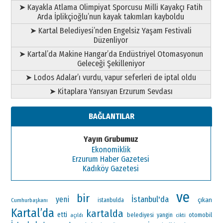
➤ Kayakla Atlama Olimpiyat Sporcusu Milli Kayakçı Fatih
Arda İplikçioğlu’nun kayak takımları kayboldu
➤ Kartal Belediyesi’nden Engelsiz Yaşam Festivali
Düzenliyor
➤ Kartal’da Makine Hangar’da Endüstriyel Otomasyonun
Geleceği Şekilleniyor
➤ Lodos Adalar’ı vurdu, vapur seferleri de iptal oldu
➤ Kitaplara Yansıyan Erzurum Sevdası
BAĞLANTILAR
Yayın Grubumuz
Ekonomiklik
Erzurum Haber Gazetesi
Kadıköy Gazetesi
ve
bir
İstanbul'da
yeni
çıkan
Cumhurbaşkanı
istanbulda
Kartal’da
kartalda
etti
otomobil
belediyesi
yangin
açıldı
cikti