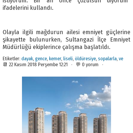
istiyorum. Bir an önce çözülsün diyorum”
ifadelerini kullandı.
Olayla ilgili mağdurun ailesi emniyet güçlerine
şikayette bulunurken, Sultangazi İlçe Emniyet
Müdürlüğü ekiplerince çalışma başlatıldı.
Etiketler:
dayak
,
gence
,
kemer
,
liseli
,
öldüresiye
,
sopalarla
,
ve
📆 22 Kasım 2018 Perşembe 12:21 · 💬 0 yorum ·