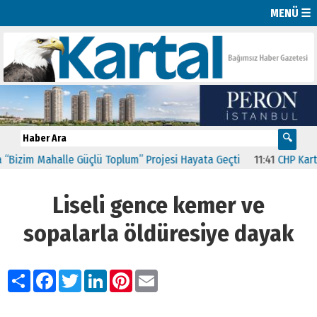
MENÜ ☰
im Mahalle Güçlü Toplum” Projesi Hayata Geçti
11:41
CHP Kartal’da
Liseli gence kemer ve
sopalarla öldüresiye dayak
Paylaş
Facebook
Twitter
LinkedIn
Pinterest
Email