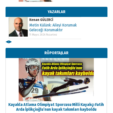
Metin Külünk: Aileyi Korumak
Geleceği Korumaktır
11 Mayıs 2026 Pazartesi
YAZARLAR
Kenan GÜLERCİ
Metin Külünk: Aileyi Korumak
Geleceği Korumaktır
11 Mayıs 2026 Pazartesi
◀
▶
Kenan GÜLERCİ
Metin Külünk: Aileyi Korumak
RÖPORTAJLAR
Geleceği Korumaktır
11 Mayıs 2026 Pazartesi
Kayakla Atlama Olimpiyat Sporcusu Milli Kayakçı Fatih
Arda İplikçioğlu’nun kayak takımları kayboldu