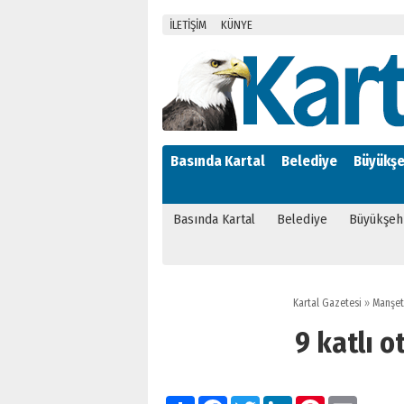
İLETİŞİM
KÜNYE
Basında Kartal
Belediye
Büyükşe
Basında Kartal
Belediye
Büyükşeh
Kartal Gazetesi
»
Manşet
9 katlı o
Paylaş
Facebook
Twitter
LinkedIn
Pinterest
Email