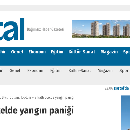
hir
Genel
Ekonomi
Eğitim
Kültür-Sanat
Magazin
Sp
ir
Genel
Ekonomi
Eğitim
Kültür-Sanat
Magazin
Spor
22:06
Kartal’da “Bizim
,
Sivil Toplum
,
Toplum
»
9 katlı otelde yangın paniği
telde yangın paniği