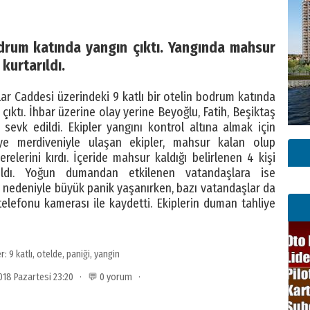
drum katında yangın çıktı. Yangında mahsur
 kurtarıldı.
lar Caddesi üzerindeki 9 katlı bir otelin bodrum katında
ıktı. İhbar üzerine olay yerine Beyoğlu, Fatih, Beşiktaş
r sevk edildi. Ekipler yangını kontrol altına almak için
aiye merdiveniyle ulaşan ekipler, mahsur kalan olup
relerini kırdı. İçeride mahsur kaldığı belirlenen 4 kişi
arıldı. Yoğun dumandan etkilenen vatandaşlara ise
n nedeniyle büyük panik yaşanırken, bazı vatandaşlar da
 telefonu kamerası ile kaydetti. Ekiplerin duman tahliye
er:
9 katlı
,
otelde
,
paniği
,
yangin
 2018 Pazartesi 23:20 · 💬 0 yorum ·