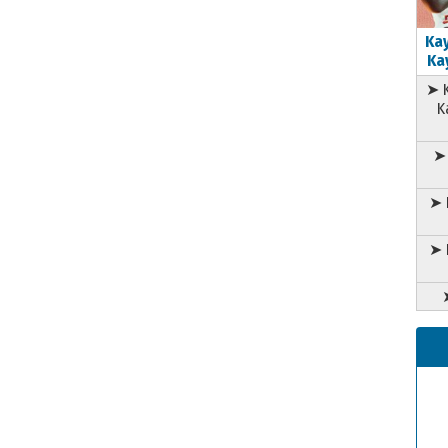
Kay
Kay
➤ K
K
➤ 
➤ 
➤ 