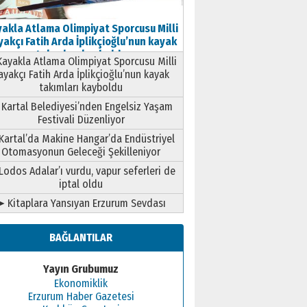
akla Atlama Olimpiyat Sporcusu Milli
akçı Fatih Arda İplikçioğlu’nun kayak
takımları kayboldu
ayakla Atlama Olimpiyat Sporcusu Milli
ayakçı Fatih Arda İplikçioğlu’nun kayak
takımları kayboldu
Kartal Belediyesi’nden Engelsiz Yaşam
Festivali Düzenliyor
Kartal’da Makine Hangar’da Endüstriyel
Otomasyonun Geleceği Şekilleniyor
Lodos Adalar’ı vurdu, vapur seferleri de
iptal oldu
➤ Kitaplara Yansıyan Erzurum Sevdası
BAĞLANTILAR
Yayın Grubumuz
Ekonomiklik
Erzurum Haber Gazetesi