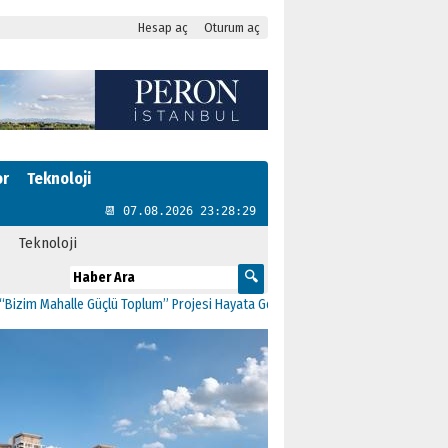
Hesap aç
Oturum aç
or
Teknoloji
📆 07.08.2026 23:28:29
Teknoloji
 Mahalle Güçlü Toplum” Projesi Hayata Geçti
11:41
CHP Kartal’da Gülşen Neşe 