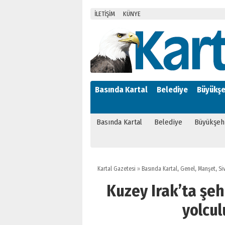
İLETİŞİM
KÜNYE
Basında Kartal
Belediye
Büyükşe
Basında Kartal
Belediye
Büyükşeh
Kartal Gazetesi
»
Basında Kartal
,
Genel
,
Manşet
,
Si
Kuzey Irak’ta şe
yolcu