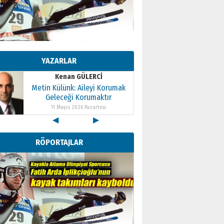
Kenan GÜLERCİ
Metin Külünk: Aileyi Korumak
Geleceği Korumaktır
YAZARLAR
11 Mayıs 2026 Pazartesi
Kenan GÜLERCİ
Metin Külünk: Aileyi Korumak
Geleceği Korumaktır
11 Mayıs 2026 Pazartesi
◀
▶
Kenan GÜLERCİ
Metin Külünk: Aileyi Korumak
RÖPORTAJLAR
Geleceği Korumaktır
11 Mayıs 2026 Pazartesi