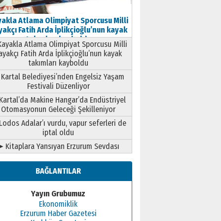
akla Atlama Olimpiyat Sporcusu Milli
akçı Fatih Arda İplikçioğlu’nun kayak
takımları kayboldu
ayakla Atlama Olimpiyat Sporcusu Milli
ayakçı Fatih Arda İplikçioğlu’nun kayak
takımları kayboldu
Kartal Belediyesi’nden Engelsiz Yaşam
Festivali Düzenliyor
Kartal’da Makine Hangar’da Endüstriyel
Otomasyonun Geleceği Şekilleniyor
Lodos Adalar’ı vurdu, vapur seferleri de
iptal oldu
➤ Kitaplara Yansıyan Erzurum Sevdası
BAĞLANTILAR
Yayın Grubumuz
Ekonomiklik
Erzurum Haber Gazetesi