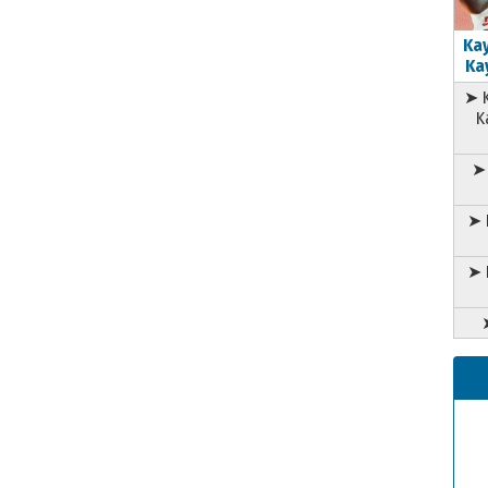
Kay
Kay
➤ K
K
➤ 
➤ 
➤ 