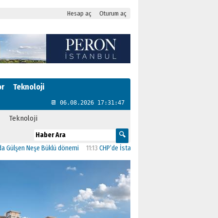
Hesap aç
Oturum aç
or
Teknoloji
📆 06.08.2026 17:31:48
Teknoloji
n Neşe Büklü dönemi
11:13
CHP’de İstanbul’daki 23 İlçenin Başkanları Belli Oldu