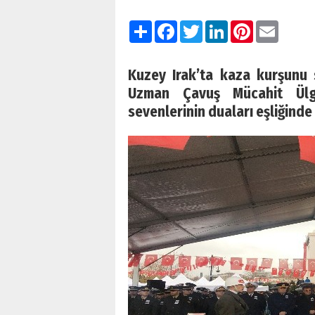
Paylaş
Facebook
Twitter
LinkedIn
Pinterest
Email
Kuzey Irak’ta kaza kurşunu
Uzman Çavuş Mücahit Ülge
sevenlerinin duaları eşliğind