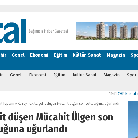
hir
Genel
Ekonomi
Eğitim
Kültür-Sanat
Magazin
Sp
ir
Genel
Ekonomi
Eğitim
Kültür-Sanat
Magazin
Spor
11:41
CHP Kartal’da Gülşe
vil Toplum
»
Kuzey Irak’ta şehit düşen Mücahit Ülgen son yolculuğuna uğurlandı
hit düşen Mücahit Ülgen son
luğuna uğurlandı