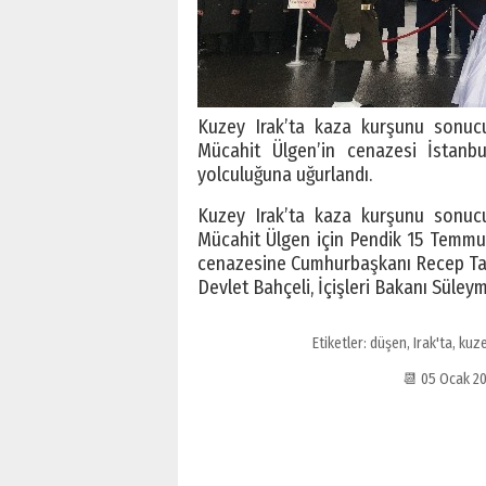
Kuzey Irak’ta kaza kurşunu sonu
Mücahit Ülgen’in cenazesi İstanbul
yolculuğuna uğurlandı.
Kuzey Irak’ta kaza kurşunu sonu
Mücahit Ülgen için Pendik 15 Temmuz
cenazesine Cumhurbaşkanı Recep Tayy
Devlet Bahçeli, İçişleri Bakanı Süley
Etiketler:
düşen
,
Irak'ta
,
kuz
📆 05 Ocak 2