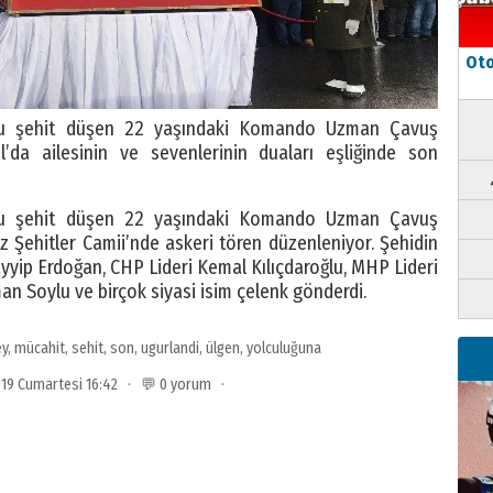
Oto
cu şehit düşen 22 yaşındaki Komando Uzman Çavuş
’da ailesinin ve sevenlerinin duaları eşliğinde son
cu şehit düşen 22 yaşındaki Komando Uzman Çavuş
 Şehitler Camii’nde askeri tören düzenleniyor. Şehidin
ip Erdoğan, CHP Lideri Kemal Kılıçdaroğlu, MHP Lideri
man Soylu ve birçok siyasi isim çelenk gönderdi.
ey
,
mücahit
,
sehit
,
son
,
ugurlandi
,
ülgen
,
yolculuğuna
019 Cumartesi 16:42 · 💬 0 yorum ·