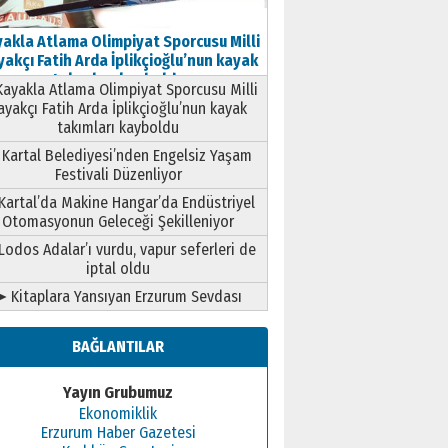
akla Atlama Olimpiyat Sporcusu Milli
akçı Fatih Arda İplikçioğlu’nun kayak
takımları kayboldu
ayakla Atlama Olimpiyat Sporcusu Milli
ayakçı Fatih Arda İplikçioğlu’nun kayak
takımları kayboldu
Kartal Belediyesi’nden Engelsiz Yaşam
Festivali Düzenliyor
Kartal’da Makine Hangar’da Endüstriyel
Otomasyonun Geleceği Şekilleniyor
Lodos Adalar’ı vurdu, vapur seferleri de
iptal oldu
➤ Kitaplara Yansıyan Erzurum Sevdası
BAĞLANTILAR
Yayın Grubumuz
Ekonomiklik
Erzurum Haber Gazetesi