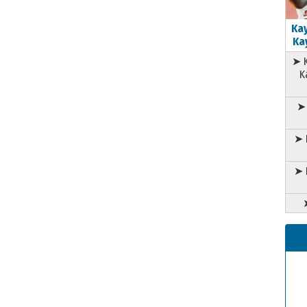
Kay
Kay
➤ K
K
➤ 
➤ 
➤ 