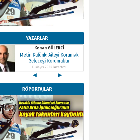
Kenan GÜLERCİ
Metin Külünk: Aileyi Korumak
Geleceği Korumaktır
YAZARLAR
11 Mayıs 2026 Pazartesi
Kenan GÜLERCİ
Metin Külünk: Aileyi Korumak
Geleceği Korumaktır
11 Mayıs 2026 Pazartesi
◀
▶
Kenan GÜLERCİ
Metin Külünk: Aileyi Korumak
RÖPORTAJLAR
Geleceği Korumaktır
11 Mayıs 2026 Pazartesi