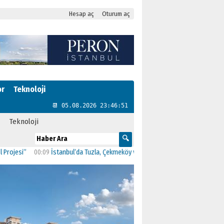
Hesap aç
Oturum aç
or
Teknoloji
📆 05.08.2026 23:46:52
Teknoloji
”
00:09
İstanbul’da Tuzla, Çekmeköy ve Şile belediyeleri AK Parti’ye geçti
23: