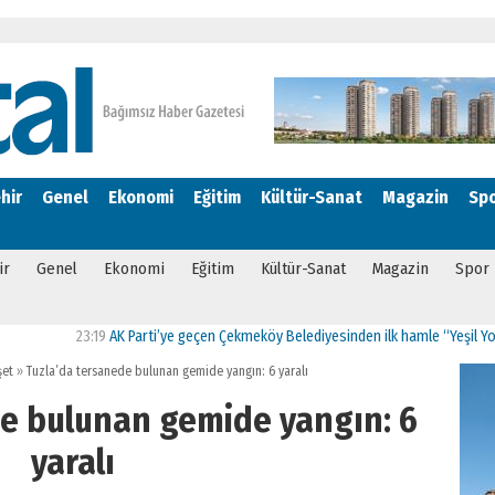
hir
Genel
Ekonomi
Eğitim
Kültür-Sanat
Magazin
Sp
ir
Genel
Ekonomi
Eğitim
Kültür-Sanat
Magazin
Spor
23:19
AK Parti’ye geçen Çekmeköy Belediyesinden ilk hamle “Yeşil Yol Projesi
et
»
Tuzla’da tersanede bulunan gemide yangın: 6 yaralı
de bulunan gemide yangın: 6
yaralı