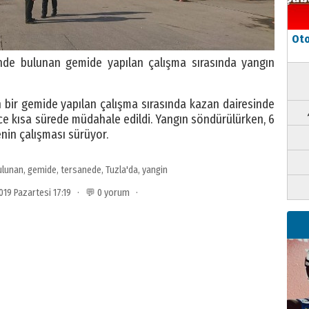
Oto
inde bulunan gemide yapılan çalışma sırasında yangın
 bir gemide yapılan çalışma sırasında kazan dairesinde
ince kısa sürede müdahale edildi. Yangın söndürülürken, 6
yenin çalışması sürüyor.
ulunan
,
gemide
,
tersanede
,
Tuzla'da
,
yangin
019 Pazartesi 17:19 · 💬 0 yorum ·