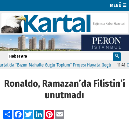
MENÜ ☰
al’da “Bizim Mahalle Güçlü Toplum” Projesi Hayata Geçti
11:41
CHP 
Ronaldo, Ramazan’da Filistin’i
unutmadı
Paylaş
Facebook
Twitter
LinkedIn
Pinterest
Email