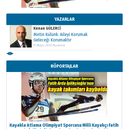
Kenan GÜLERCİ
Metin Külünk: Aileyi Korumak
Geleceği Korumaktır
11 Mayıs 2026 Pazartesi
YAZARLAR
Kenan GÜLERCİ
Metin Külünk: Aileyi Korumak
Geleceği Korumaktır
11 Mayıs 2026 Pazartesi
◀
▶
Kenan GÜLERCİ
Metin Külünk: Aileyi Korumak
RÖPORTAJLAR
Geleceği Korumaktır
11 Mayıs 2026 Pazartesi
Kayakla Atlama Olimpiyat Sporcusu Milli Kayakçı Fatih