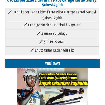
Oto Ekspertizde Lider firma Pilot Garage Kartal Sanayi
Şubesi Açıldı
🖊 Oto Ekspertizde Lider firma Pilot Garage Kartal Sanayi
Şubesi Açıldı
🖊 Dron gözünden İstanbul hikayeleri
🖊 Zaman Yolculuğu
🖊 Şiir; HÜZZAM…
🖊 En Az Onlar Kadar Güzeliz
YENİ SAYI