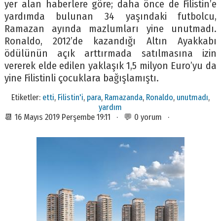
yer alan haberlere göre; daha önce de Filistin’e
yardımda bulunan 34 yaşındaki futbolcu,
Ramazan ayında mazlumları yine unutmadı.
Ronaldo, 2012’de kazandığı Altın Ayakkabı
ödülünün açık arttırmada satılmasına izin
vererek elde edilen yaklaşık 1,5 milyon Euro’yu da
yine Filistinli çocuklara bağışlamıştı.
Etiketler:
etti
,
Filistin'i
,
para
,
Ramazanda
,
Ronaldo
,
unutmadı
,
yardım
📆 16 Mayıs 2019 Perşembe 19:11 · 💬 0 yorum ·