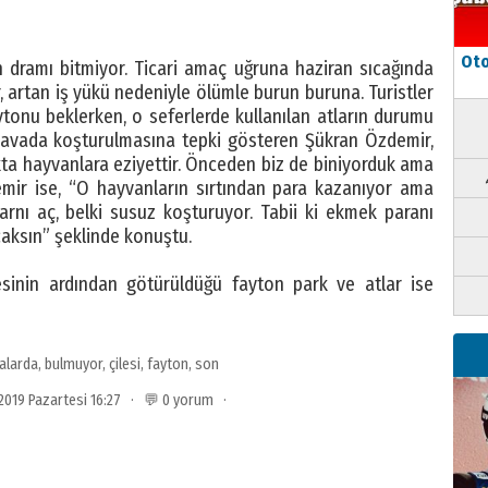
Oto
n dramı bitmiyor. Ticari amaç uğruna haziran sıcağında
r, artan iş yükü nedeniyle ölümle burun buruna. Turistler
onu beklerken, o seferlerde kullanılan atların durumu
k havada koşturulmasına tepki gösteren Şükran Özdemir,
akta hayvanlara eziyettir. Önceden biz de biniyorduk ama
emir ise, “O hayvanların sırtından para kazanıyor ama
karnı aç, belki susuz koşturuyor. Tabii ki ekmek paranı
ksın” şeklinde konuştu.
esinin ardından götürüldüğü fayton park ve atlar ise
alarda
,
bulmuyor
,
çilesi
,
fayton
,
son
 2019 Pazartesi 16:27 · 💬 0 yorum ·