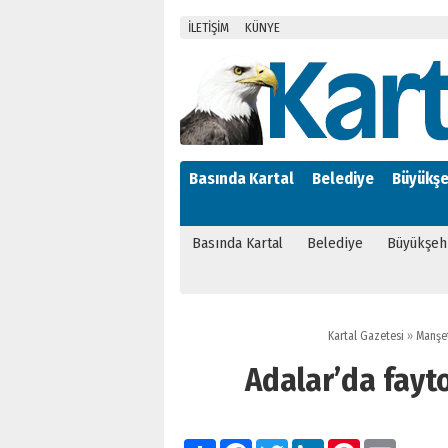
İLETİŞİM
KÜNYE
Basında Kartal
Belediye
Büyükşe
Basında Kartal
Belediye
Büyükşeh
Kartal Gazetesi
»
Manşe
Adalar’da fayt
Paylaş
Facebook
Twitter
LinkedIn
Pinterest
Email