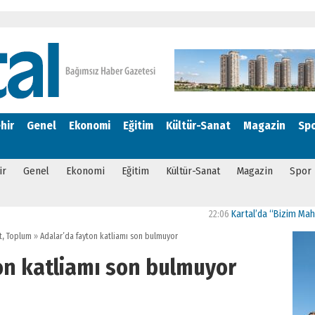
hir
Genel
Ekonomi
Eğitim
Kültür-Sanat
Magazin
Sp
ir
Genel
Ekonomi
Eğitim
Kültür-Sanat
Magazin
Spor
22:06
Kartal’da “Bizim Mahalle G
t
,
Toplum
»
Adalar’da fayton katliamı son bulmuyor
on katliamı son bulmuyor