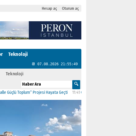
Hesap aç
Oturum aç
or
Teknoloji
📆 07.08.2026 21:55:49
Teknoloji
üçlü Toplum” Projesi Hayata Geçti
11:41
CHP Kartal’da Gülşen Neşe Büklü döne