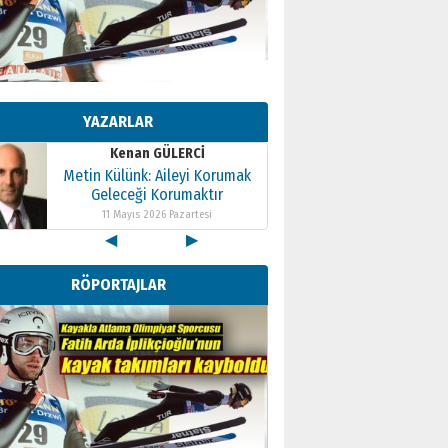
Kenan GÜLERCİ
Metin Külünk: Aileyi Korumak
Geleceği Korumaktır
11 Mayıs 2026 Pazartesi
YAZARLAR
Kenan GÜLERCİ
Metin Külünk: Aileyi Korumak
Geleceği Korumaktır
11 Mayıs 2026 Pazartesi
Kenan GÜLERCİ
◀
▶
Metin Külünk: Aileyi Korumak
Geleceği Korumaktır
RÖPORTAJLAR
11 Mayıs 2026 Pazartesi