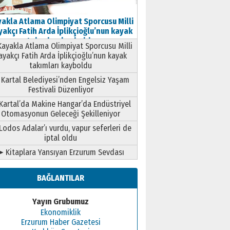
akla Atlama Olimpiyat Sporcusu Milli
akçı Fatih Arda İplikçioğlu’nun kayak
takımları kayboldu
ayakla Atlama Olimpiyat Sporcusu Milli
ayakçı Fatih Arda İplikçioğlu’nun kayak
takımları kayboldu
Kartal Belediyesi’nden Engelsiz Yaşam
Festivali Düzenliyor
Kartal’da Makine Hangar’da Endüstriyel
Otomasyonun Geleceği Şekilleniyor
Lodos Adalar’ı vurdu, vapur seferleri de
iptal oldu
➤ Kitaplara Yansıyan Erzurum Sevdası
BAĞLANTILAR
Yayın Grubumuz
Ekonomiklik
Erzurum Haber Gazetesi