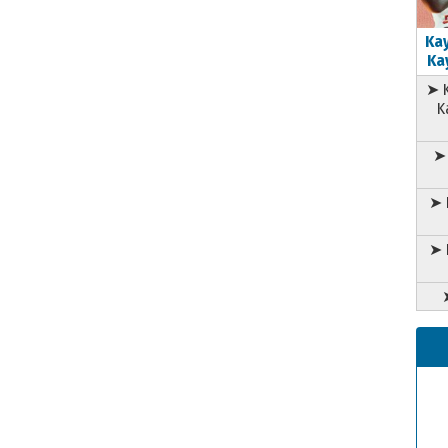
Kay
Kay
➤ K
K
➤ 
➤ 
➤ 