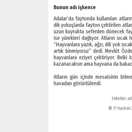
Bunun adı işkence
Adalar’da faytonda kullanılan atları
dik yokuşlarda fayton çektirilen atla
uzun kuyrukta seferden dönecek fayt
ise yürekleri dağlıyor. Atların sıca
“Hayvanlara yazık, ağzı, dili yok sıc
artık binmiyoruz” dedi. Mevlüt Özd
hayvanlara eziyet çektiriyor. Belki 
kazanacaksın ama hayvana da bakaca
Atların gün içinde mesaisinin bitm
havadan görüntülendi.
Etiketler:
ad
📆 17 Haziran