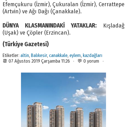
Efemçukuru (İzmir), Çukuralan (İzmir), Cerrattepe
(Artvin) ve Ağı Dağı (Çanakkale).
DÜNYA KLASMANINDAKİ YATAKLAR:
Kışladağ
(Uşak) ve Çöpler (Erzincan).
(Türkiye Gazetesi)
Etiketler:
altin
,
Balıkesir
,
canakkale
,
eylem
,
kazdağları
📆 07 Ağustos 2019 Çarşamba 11:26 · 💬 0 yorum ·