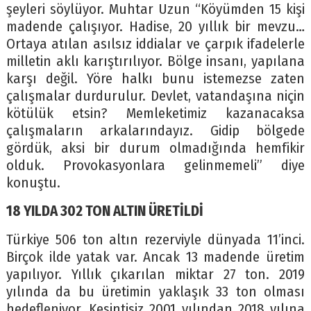
şeyleri söylüyor. Muhtar Uzun “Köyümden 15 kişi
madende çalışıyor. Hadise, 20 yıllık bir mevzu…
Ortaya atılan asılsız iddialar ve çarpık ifadelerle
milletin aklı karıştırılıyor. Bölge insanı, yapılana
karşı değil. Yöre halkı bunu istemezse zaten
çalışmalar durdurulur. Devlet, vatandaşına niçin
kötülük etsin? Memleketimiz kazanacaksa
çalışmaların arkalarındayız. Gidip bölgede
gördük, aksi bir durum olmadığında hemfikir
olduk. Provokasyonlara gelinmemeli” diye
konuştu.
18 YILDA 302 TON ALTIN ÜRETİLDİ
Türkiye 506 ton altın rezerviyle dünyada 11’inci.
Birçok ilde yatak var. Ancak 13 madende üretim
yapılıyor. Yıllık çıkarılan miktar 27 ton. 2019
yılında da bu üretimin yaklaşık 33 ton olması
hedefleniyor. Kesintisiz 2001 yılından 2018 yılına