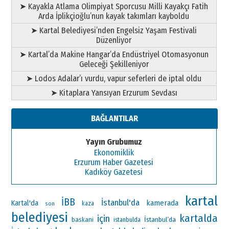
➤ Kayakla Atlama Olimpiyat Sporcusu Milli Kayakçı Fatih
Arda İplikçioğlu’nun kayak takımları kayboldu
➤ Kartal Belediyesi’nden Engelsiz Yaşam Festivali
Düzenliyor
➤ Kartal’da Makine Hangar’da Endüstriyel Otomasyonun
Geleceği Şekilleniyor
➤ Lodos Adalar’ı vurdu, vapur seferleri de iptal oldu
➤ Kitaplara Yansıyan Erzurum Sevdası
BAĞLANTILAR
Yayın Grubumuz
Ekonomiklik
Erzurum Haber Gazetesi
Kadıköy Gazetesi
kartal
İBB
İstanbul'da
Kartal'da
kamerada
kaza
son
belediyesi
kartalda
için
İstanbul’da
baskani
istanbulda