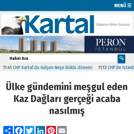
MENÜ ☰
P Kartal’da Gülşen Neşe Büklü dönemi
11:13
CHP’de İstanbul’daki 23
Ülke gündemini meşgul eden
Kaz Dağları gerçeği acaba
nasılmış
Paylaş
Facebook
Twitter
LinkedIn
Pinterest
Email