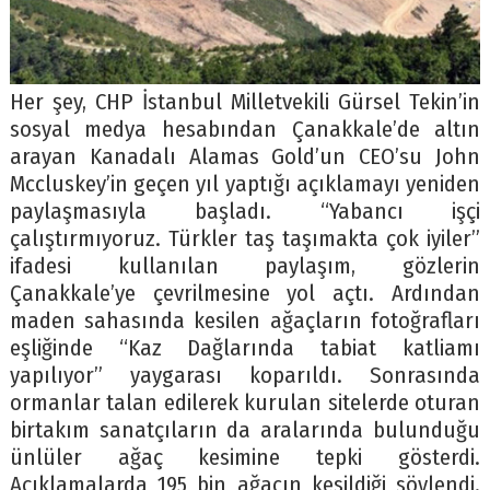
Her şey, CHP İstanbul Milletvekili Gürsel Tekin’in
sosyal medya hesabından Çanakkale’de altın
arayan Kanadalı Alamas Gold’un CEO’su John
Mccluskey’in geçen yıl yaptığı açıklamayı yeniden
paylaşmasıyla başladı. “Yabancı işçi
çalıştırmıyoruz. Türkler taş taşımakta çok iyiler”
ifadesi kullanılan paylaşım, gözlerin
Çanakkale’ye çevrilmesine yol açtı. Ardından
maden sahasında kesilen ağaçların fotoğrafları
eşliğinde “Kaz Dağlarında tabiat katliamı
yapılıyor” yaygarası koparıldı. Sonrasında
ormanlar talan edilerek kurulan sitelerde oturan
birtakım sanatçıların da aralarında bulunduğu
ünlüler ağaç kesimine tepki gösterdi.
Açıklamalarda 195 bin ağacın kesildiği söylendi.