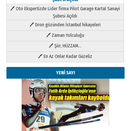
🖊 Oto Ekspertizde Lider firma Pilot Garage Kartal Sanayi
Şubesi Açıldı
🖊 Dron gözünden İstanbul hikayeleri
🖊 Zaman Yolculuğu
🖊 Şiir; HÜZZAM…
🖊 En Az Onlar Kadar Güzeliz
YENİ SAYI
Kenan GÜLERCİ