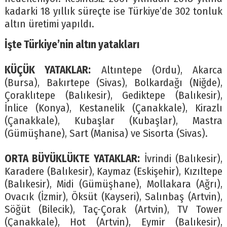
kadarki 18 yıllık süreçte ise Türkiye’de 302 tonluk
altın üretimi yapıldı.
İşte Türkiye’nin altın yatakları
KÜÇÜK YATAKLAR:
Altıntepe (Ordu), Akarca
(Bursa), Bakırtepe (Sivas), Bolkardağı (Niğde),
Çoraklıtepe (Balıkesir), Gediktepe (Balıkesir),
İnlice (Konya), Kestanelik (Çanakkale), Kirazlı
(Çanakkale), Kubaşlar (Kubaşlar), Mastra
(Gümüşhane), Sart (Manisa) ve Sisorta (Sivas).
ORTA BÜYÜKLÜKTE YATAKLAR:
İvrindi (Balıkesir),
Karadere (Balıkesir), Kaymaz (Eskişehir), Kızıltepe
(Balıkesir), Midi (Gümüşhane), Mollakara (Ağrı),
Ovacık (İzmir), Öksüt (Kayseri), Salınbaş (Artvin),
Söğüt (Bilecik), Taç-Çorak (Artvin), TV Tower
(Çanakkale), Hot (Artvin), Eymir (Balıkesir),