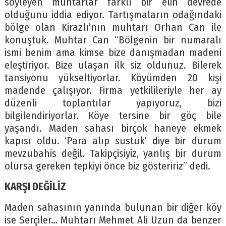
söyleyen muhtarlar farklı bir elin devrede
olduğunu iddia ediyor. Tartışmaların odağındaki
bölge olan Kirazlı’nın muhtarı Orhan Can ile
konuştuk. Muhtar Can “Bölgenin bir numaralı
ismi benim ama kimse bize danışmadan madeni
eleştiriyor. Bize ulaşan ilk siz oldunuz. Bilerek
tansiyonu yükseltiyorlar. Köyümden 20 kişi
madende çalışıyor. Firma yetkilileriyle her ay
düzenli toplantılar yapıyoruz, bizi
bilgilendiriyorlar. Köye tersine bir göç bile
yaşandı. Maden sahası birçok haneye ekmek
kapısı oldu. ‘Para alıp sustuk’ diye bir durum
mevzubahis değil. Takipçisiyiz, yanlış bir durum
olursa gereken tepkiyi önce biz gösteririz” dedi.
KARŞI DEĞİLİZ
Maden sahasının yanında bulunan bir diğer köy
ise Serçiler… Muhtarı Mehmet Ali Uzun da benzer