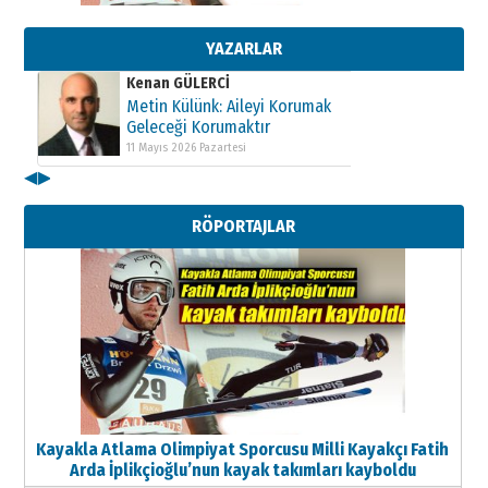
Metin Külünk: Aileyi Korumak
Geleceği Korumaktır
11 Mayıs 2026 Pazartesi
YAZARLAR
Kenan GÜLERCİ
Metin Külünk: Aileyi Korumak
Geleceği Korumaktır
11 Mayıs 2026 Pazartesi
◀
▶
Kenan GÜLERCİ
Metin Külünk: Aileyi Korumak
RÖPORTAJLAR
Geleceği Korumaktır
11 Mayıs 2026 Pazartesi
Kayakla Atlama Olimpiyat Sporcusu Milli Kayakçı Fatih
Arda İplikçioğlu’nun kayak takımları kayboldu