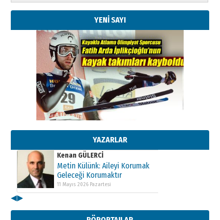
YENİ SAYI
Kenan GÜLERCİ
Metin Külünk: Aileyi Korumak
Geleceği Korumaktır
11 Mayıs 2026 Pazartesi
YAZARLAR
Kenan GÜLERCİ
Metin Külünk: Aileyi Korumak
Geleceği Korumaktır
11 Mayıs 2026 Pazartesi
◀
▶
Kenan GÜLERCİ
Metin Külünk: Aileyi Korumak
RÖPORTAJLAR