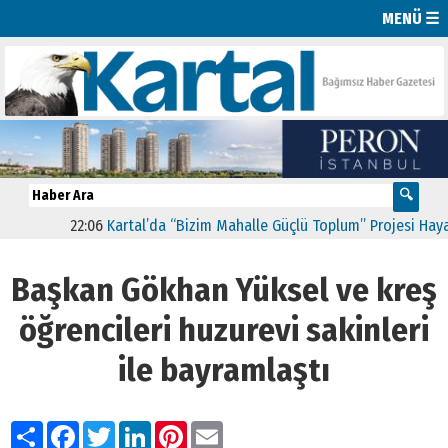
MENÜ ☰
22:06
Kartal’da “Bizim Mahalle Güçlü Toplum” Projesi Hayata G
Başkan Gökhan Yüksel ve kreş
öğrencileri huzurevi sakinleri
ile bayramlaştı
Paylaş
Facebook
Twitter
LinkedIn
Pinterest
Email