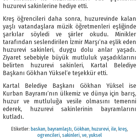
huzurevi sakinlerine hediye etti.
Kreş öğrencileri daha sonra, huzurevinde kalan
yaşlı vatandaşlara müzik öğretmenleri eşliğinde
şarkılar söyledi ve şiirler okudu. Minikler
tarafından seslendirilen İzmir Marşı’na eşlik eden
huzurevi sakinleri, duygu dolu anlar yaşadı.
Ziyaret sebebiyle büyük mutluluk yaşadıklarını
belirten huzurevi sakinleri, Kartal Belediye
Başkanı Gökhan Yüksel’e teşekkür etti.
Kartal Belediye Başkanı Gökhan Yüksel ise
Kurban Bayramı’nın ülkemiz ve dünya için barış,
huzur ve mutluluğa vesile olmasını temenni
ederek, huzurevi sakinlerinin bayramlarını
kutladı.
Etiketler:
baskan
,
bayramlaştı
,
Gökhan
,
huzurevi
,
ile
,
kreş
,
ogrencileri
,
sakinleri
,
ve
,
yuksel