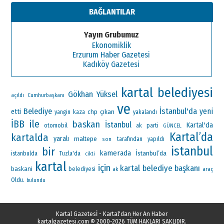
BAĞLANTILAR
Yayın Grubumuz
Ekonomiklik
Erzurum Haber Gazetesi
Kadıköy Gazetesi
kartal belediyesi
Gökhan Yüksel
Cumhurbaşkanı
açıldı
ve
İstanbul'da
Belediye
yeni
etti
çıkan
chp
yangin
kaza
yakalandı
ile
İBB
baskan
İstanbul
Kartal'da
otomobil
ak parti
GÜNCEL
Kartal’da
kartalda
yaralı
maltepe
tarafından
yapıldı
son
istanbul
bir
kamerada
İstanbul’da
istanbulda
Tuzla'da
cikti
kartal
için
kartal belediye başkanı
baskani
belediyesi
ak
araç
Oldu.
bulundu
Kartal Gazetesİ - Kartal'dan Her An Haber
kartalgazetesi.com
© 2000-2026 TÜM HAKLARI SAKLIDIR.