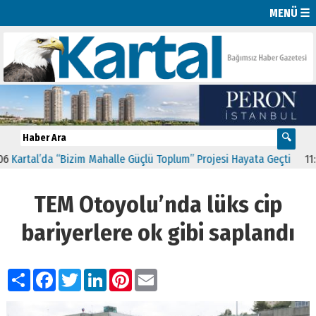
MENÜ ☰
rtal’da “Bizim Mahalle Güçlü Toplum” Projesi Hayata Geçti
11:41
CH
TEM Otoyolu’nda lüks cip
bariyerlere ok gibi saplandı
Paylaş
Facebook
Twitter
LinkedIn
Pinterest
Email