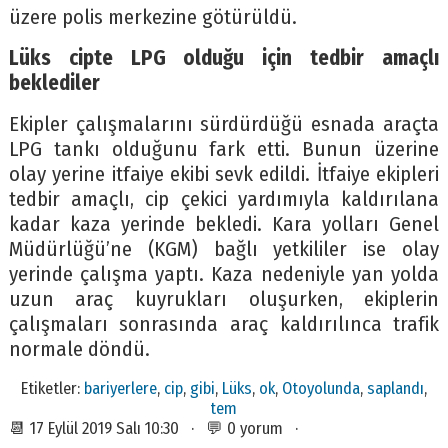
üzere polis merkezine götürüldü.
Lüks cipte LPG olduğu için tedbir amaçlı
beklediler
Ekipler çalışmalarını sürdürdüğü esnada araçta
LPG tankı olduğunu fark etti. Bunun üzerine
olay yerine itfaiye ekibi sevk edildi. İtfaiye ekipleri
tedbir amaçlı, cip çekici yardımıyla kaldırılana
kadar kaza yerinde bekledi. Kara yolları Genel
Müdürlüğü’ne (KGM) bağlı yetkililer ise olay
yerinde çalışma yaptı. Kaza nedeniyle yan yolda
uzun araç kuyrukları oluşurken, ekiplerin
çalışmaları sonrasında araç kaldırılınca trafik
normale döndü.
Etiketler:
bariyerlere
,
cip
,
gibi
,
Lüks
,
ok
,
Otoyolunda
,
saplandı
,
tem
📆 17 Eylül 2019 Salı 10:30 · 💬 0 yorum ·