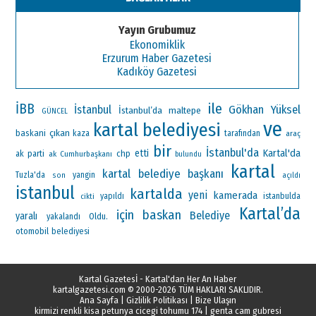
Yayın Grubumuz
Ekonomiklik
Erzurum Haber Gazetesi
Kadıköy Gazetesi
ile
İBB
Gökhan Yüksel
İstanbul
İstanbul’da
maltepe
GÜNCEL
ve
kartal belediyesi
çıkan
baskani
kaza
tarafından
araç
bir
İstanbul'da
Kartal'da
etti
ak parti
chp
ak
Cumhurbaşkanı
bulundu
kartal
kartal belediye başkanı
Tuzla'da
yangin
son
açıldı
istanbul
kartalda
yeni
kamerada
yapıldı
istanbulda
cikti
Kartal’da
için
baskan
Belediye
yaralı
Oldu.
yakalandı
otomobil
belediyesi
Kartal Gazetesİ - Kartal'dan Her An Haber
kartalgazetesi.com
© 2000-2026 TÜM HAKLARI SAKLIDIR.
Ana Sayfa
|
Gizlilik Politikası
|
Bize Ulaşın
kirmizi renkli kisa petunya cicegi tohumu 174
|
genta cam gubresi