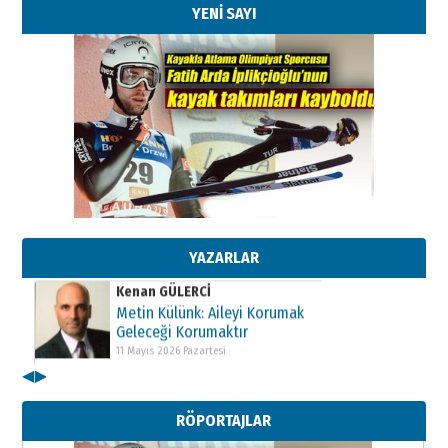
YENİ SAYI
Kenan GÜLERCİ
Metin Külünk: Aileyi Korumak
Geleceği Korumaktır
11 Mayıs 2026 Pazartesi
YAZARLAR
Kenan GÜLERCİ
Metin Külünk: Aileyi Korumak
Geleceği Korumaktır
11 Mayıs 2026 Pazartesi
◀
▶
Kenan GÜLERCİ
Metin Külünk: Aileyi Korumak
RÖPORTAJLAR
Geleceği Korumaktır
11 Mayıs 2026 Pazartesi