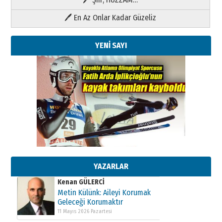
🖊 En Az Onlar Kadar Güzeliz
YENİ SAYI
Kenan GÜLERCİ
Metin Külünk: Aileyi Korumak
Geleceği Korumaktır
11 Mayıs 2026 Pazartesi
Kenan GÜLERCİ
Metin Külünk: Aileyi Korumak
YAZARLAR
Geleceği Korumaktır
11 Mayıs 2026 Pazartesi
Kenan GÜLERCİ
Metin Külünk: Aileyi Korumak
Geleceği Korumaktır