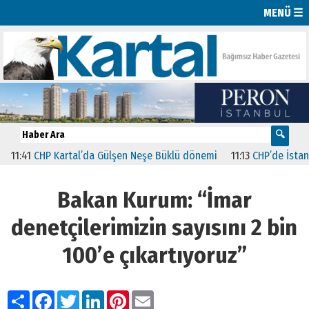
MENÜ ☰
:41
CHP Kartal’da Gülşen Neşe Büklü dönemi
11:13
CHP’de İstanbul’d
Bakan Kurum: “İmar
denetçilerimizin sayısını 2 bin
100’e çıkartıyoruz”
Paylaş
Facebook
Twitter
LinkedIn
Pinterest
Email