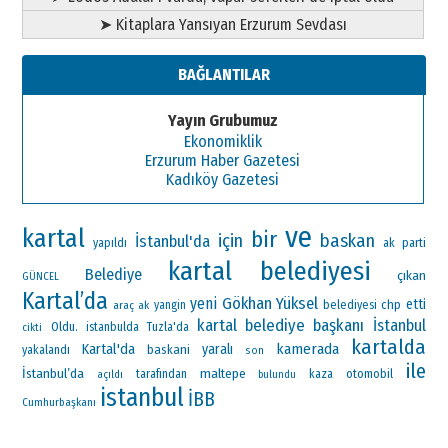
➤ Kitaplara Yansıyan Erzurum Sevdası
BAĞLANTILAR
Yayın Grubumuz
Ekonomiklik
Erzurum Haber Gazetesi
Kadıköy Gazetesi
ve
kartal
bir
için
baskan
İstanbul'da
ak parti
yapıldı
kartal belediyesi
Belediye
çıkan
GÜNCEL
Kartal’da
Gökhan Yüksel
yeni
etti
chp
araç
ak
yangin
belediyesi
kartal belediye başkanı
İstanbul
Oldu.
istanbulda
Tuzla'da
cikti
kartalda
Kartal'da
kamerada
yaralı
baskani
yakalandı
son
ile
İstanbul’da
maltepe
otomobil
tarafından
kaza
açıldı
bulundu
istanbul
İBB
Cumhurbaşkanı