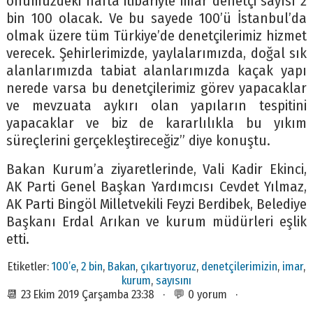
önümüzdeki hafta itibariyle imar denetçi sayısı 2
bin 100 olacak. Ve bu sayede 100’ü İstanbul’da
olmak üzere tüm Türkiye’de denetçilerimiz hizmet
verecek. Şehirlerimizde, yaylalarımızda, doğal sık
alanlarımızda tabiat alanlarımızda kaçak yapı
nerede varsa bu denetçilerimiz görev yapacaklar
ve mevzuata aykırı olan yapıların tespitini
yapacaklar ve biz de kararlılıkla bu yıkım
süreçlerini gerçekleştireceğiz” diye konuştu.
Bakan Kurum’a ziyaretlerinde, Vali Kadir Ekinci,
AK Parti Genel Başkan Yardımcısı Cevdet Yılmaz,
AK Parti Bingöl Milletvekili Feyzi Berdibek, Belediye
Başkanı Erdal Arıkan ve kurum müdürleri eşlik
etti.
Etiketler:
100’e
,
2 bin
,
Bakan
,
çıkartıyoruz
,
denetçilerimizin
,
imar
,
kurum
,
sayısını
📆 23 Ekim 2019 Çarşamba 23:38 · 💬 0 yorum ·