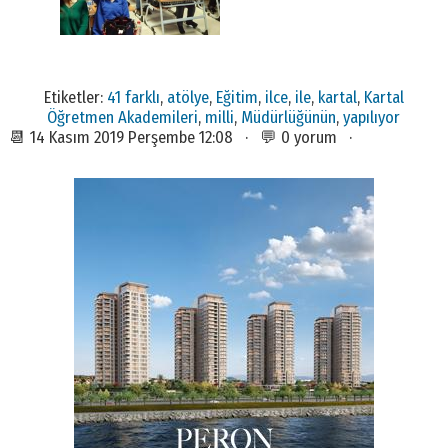
Etiketler:
41 farklı
,
atölye
,
Eğitim
,
ilce
,
ile
,
kartal
,
Kartal
Öğretmen Akademileri
,
milli
,
Müdürlüğünün
,
yapılıyor
📆 14 Kasım 2019 Perşembe 12:08 · 💬 0 yorum ·