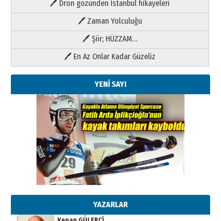
🖊 Dron gözünden İstanbul hikayeleri
🖊 Zaman Yolculuğu
🖊 Şiir; HÜZZAM…
🖊 En Az Onlar Kadar Güzeliz
YENİ SAYI
Kenan GÜLERCİ
Metin Külünk: Aileyi Korumak
Geleceği Korumaktır
11 Mayıs 2026 Pazartesi
YAZARLAR
Kenan GÜLERCİ