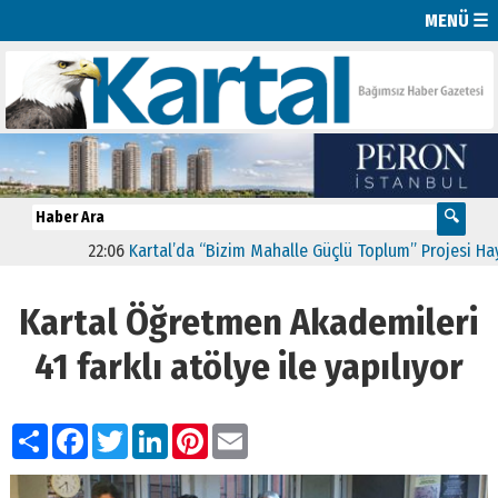
MENÜ ☰
22:06
Kartal’da “Bizim Mahalle Güçlü Toplum” Projesi Hayata G
Kartal Öğretmen Akademileri
41 farklı atölye ile yapılıyor
Paylaş
Facebook
Twitter
LinkedIn
Pinterest
Email