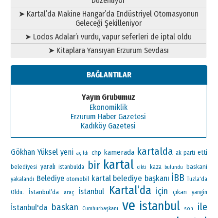
Düzenliyor
➤ Kartal’da Makine Hangar’da Endüstriyel Otomasyonun
Geleceği Şekilleniyor
➤ Lodos Adalar’ı vurdu, vapur seferleri de iptal oldu
➤ Kitaplara Yansıyan Erzurum Sevdası
BAĞLANTILAR
Yayın Grubumuz
Ekonomiklik
Erzurum Haber Gazetesi
Kadıköy Gazetesi
kartalda
Gökhan Yüksel
yeni
kamerada
etti
chp
ak parti
açıldı
kartal
bir
yaralı
baskani
belediyesi
istanbulda
kaza
cikti
bulundu
İBB
kartal belediye başkanı
Belediye
otomobil
yakalandı
Tuzla'da
Kartal’da
için
İstanbul
İstanbul’da
çıkan
Oldu.
araç
yangin
ve
istanbul
ile
baskan
İstanbul'da
Cumhurbaşkanı
son