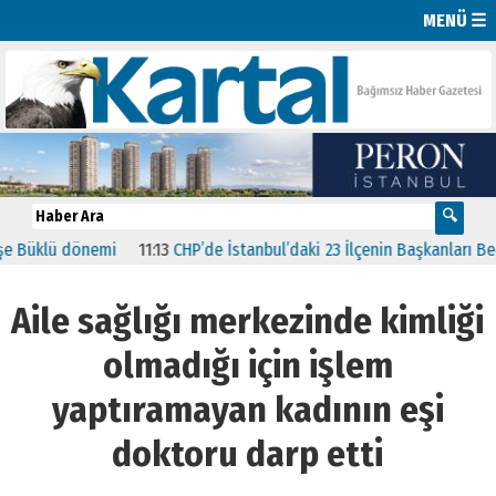
MENÜ ☰
önemi
11:13
CHP’de İstanbul’daki 23 İlçenin Başkanları Belli Oldu
2
Aile sağlığı merkezinde kimliği
olmadığı için işlem
yaptıramayan kadının eşi
doktoru darp etti