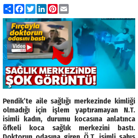
Paylaş
Facebook
Twitter
LinkedIn
Pinterest
Email
Pendik’te aile sağlığı merkezinde kimliği
olmadığı için işlem yaptıramayan N.T.
isimli kadın, durumu kocasına anlatınca
öfkeli koca sağlık merkezini bastı.
Doktorun odasına giren Ö.T. isimli şahıs