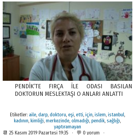
PENDİK’TE FIRÇA İLE ODASI BASILAN
DOKTORUN MESLEKTAŞI O ANLARI ANLATTI
Etiketler:
aile
,
darp
,
doktoru
,
eşi
,
etti
,
için
,
islem
,
istanbul
,
kadının
,
kimliği
,
merkezinde
,
olmadığı
,
pendik
,
sağlığı
,
yaptıramayan
📆 25 Kasım 2019 Pazartesi 19:35 · 💬 0 yorum ·