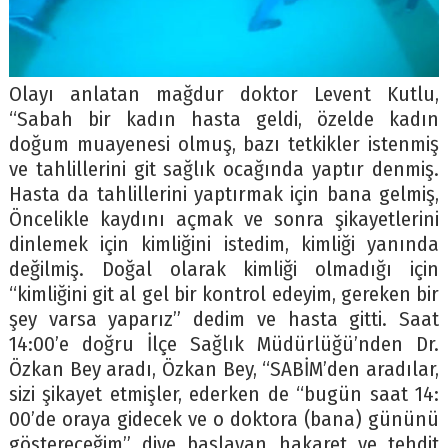
Olayı anlatan mağdur doktor Levent Kutlu,
“Sabah bir kadın hasta geldi, özelde kadın
doğum muayenesi olmuş, bazı tetkikler istenmiş
ve tahlillerini git sağlık ocağında yaptır denmiş.
Hasta da tahlillerini yaptırmak için bana gelmiş,
Öncelikle kaydını açmak ve sonra şikayetlerini
dinlemek için kimliğini istedim, kimliği yanında
değilmiş. Doğal olarak kimliği olmadığı için
“kimliğini git al gel bir kontrol edeyim, gereken bir
şey varsa yaparız” dedim ve hasta gitti. Saat
14:00’e doğru İlçe Sağlık Müdürlüğü’nden Dr.
Özkan Bey aradı, Özkan Bey, “SABİM’den aradılar,
sizi şikayet etmişler, ederken de “bugün saat 14:
00’de oraya gidecek ve o doktora (bana) gününü
göstereceğim” diye başlayan hakaret ve tehdit