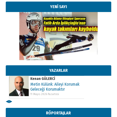
YENİ SAYI
Kenan GÜLERCİ
Metin Külünk: Aileyi Korumak
Geleceği Korumaktır
11 Mayıs 2026 Pazartesi
YAZARLAR
Kenan GÜLERCİ
Metin Külünk: Aileyi Korumak
Geleceği Korumaktır
11 Mayıs 2026 Pazartesi
◀
▶
Kenan GÜLERCİ
Metin Külünk: Aileyi Korumak
RÖPORTAJLAR
Geleceği Korumaktır