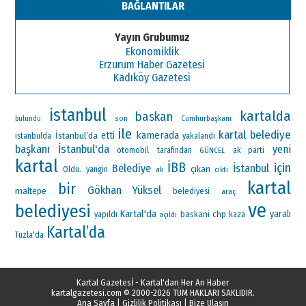
BAĞLANTILAR
Yayın Grubumuz
Ekonomiklik
Erzurum Haber Gazetesi
Kadıköy Gazetesi
istanbul
kartalda
baskan
Cumhurbaşkanı
bulundu
son
ile
kartal belediye
kamerada
İstanbul’da
etti
istanbulda
yakalandı
başkanı
İstanbul'da
yeni
otomobil
ak parti
tarafından
GÜNCEL
kartal
İBB
için
Belediye
İstanbul
çıkan
Oldu.
yangin
ak
cikti
kartal
bir
Gökhan Yüksel
maltepe
belediyesi
araç
ve
belediyesi
Kartal'da
yaralı
baskani
chp
yapıldı
kaza
açıldı
Kartal’da
Tuzla'da
Kartal Gazetesİ - Kartal'dan Her An Haber
kartalgazetesi.com
© 2000-2026 TÜM HAKLARI SAKLIDIR.
Ana Sayfa
|
Gizlilik Politikası
|
Bize Ulaşın