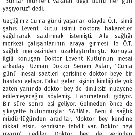
“Bunlar münferit vakalar değil bunu her gün
yaşıyoruz” dedi.
Geçtiğimiz Cuma günü yaşanan olayda Ö.T. isimli
şahıs Levent Kutlu isimli doktora hakaretler
yağdırarak saldırmak istemişti. Aile sağlığı
merkezi çalışanlarının araya girmesi ile Ö.T.
sağlık merkezinden uzaklaştırılmıştı. Konuyla
ilgili konuşan Doktor Levent Kutlu’nun mesai
arkadaşı Uzman Doktor Senem Aslan, “Cuma
günü mesai saatleri içerisinde doktor beye bir
hastası geliyor. Fakat gelen kişinin kimliği de yok
zaten yanında doktor bey de kimliksiz muayene
edilemeyeceğini söylemiş. Hanımefendi gidiyor.
Bir süre sonra eşi geliyor. Gelmeden önce de
şikayette bulunmuşlar SABİM’e. Beni il sağlık
müdürlüğünden aradılar, ‘doktor bey kendine
dikkat etsin. kendisine tehdit var. Doktor beyi
uyarın’ dediler. Doktor bey de yerinden