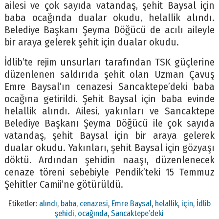
ailesi ve çok sayıda vatandaş, şehit Baysal için
baba ocağında dualar okudu, helallik alındı.
Belediye Başkanı Şeyma Döğücü de acılı aileyle
bir araya gelerek şehit için dualar okudu.
İdlib’te rejim unsurları tarafından TSK güçlerine
düzenlenen saldırıda şehit olan Uzman Çavuş
Emre Baysal’ın cenazesi Sancaktepe’deki baba
ocağına getirildi. Şehit Baysal için baba evinde
helallik alındı. Ailesi, yakınları ve Sancaktepe
Belediye Başkanı Şeyma Döğücü ile çok sayıda
vatandaş, şehit Baysal için bir araya gelerek
dualar okudu. Yakınları, şehit Baysal için gözyaşı
döktü. Ardından şehidin naaşı, düzenlenecek
cenaze töreni sebebiyle Pendik’teki 15 Temmuz
Şehitler Camii’ne götürüldü.
Etiketler:
alındı
,
baba
,
cenazesi
,
Emre Baysal
,
helallik
,
için
,
İdlib
şehidi
,
ocağında
,
Sancaktepe’deki