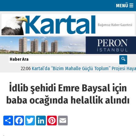
MENÜ ☰
22:06
Kartal’da “Bizim Mahalle Güçlü Toplum” Projesi Hayata G
İdlib şehidi Emre Baysal için
baba ocağında helallik alındı
Paylaş
Facebook
Twitter
LinkedIn
Pinterest
Email