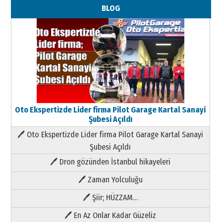
BLOG
Oto Ekspertizde Lider firma Pilot Garage Kartal Sanayi
Şubesi Açıldı
🖊 Oto Ekspertizde Lider firma Pilot Garage Kartal Sanayi
Şubesi Açıldı
🖊 Dron gözünden İstanbul hikayeleri
🖊 Zaman Yolculuğu
🖊 Şiir; HÜZZAM…
🖊 En Az Onlar Kadar Güzeliz