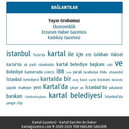
BAĞLANTILAR
Yayın Grubumuz
Ekonomiklik
Erzurum Haber Gazetesi
Kadıköy Gazetesi
kartal
istanbul
ile
için
Gökhan Yüksel
etti
Tuzla'da
ve
kartal belediye başkanı
Kartal'da
ak parti
istanbulda
cikti
İBB
Belediye
kamerada
yaralı
Oldu.
otomobil
tarafından
GÜNCEL
son
bir
kartalda
İstanbul
baskani
belediyesi
araç
kaza
açıldı
bulundu
Kartal’da
İstanbul'da
yeni
maltepe
çıkan
yapıldı
ak
yakalandı
kartal belediyesi
baskan
İstanbul’da
Cumhurbaşkanı
chp
yangin
Kartal Gazetesİ - Kartal'dan Her An Haber
kartalgazetesi.com
© 2000-2026 TÜM HAKLARI SAKLIDIR.