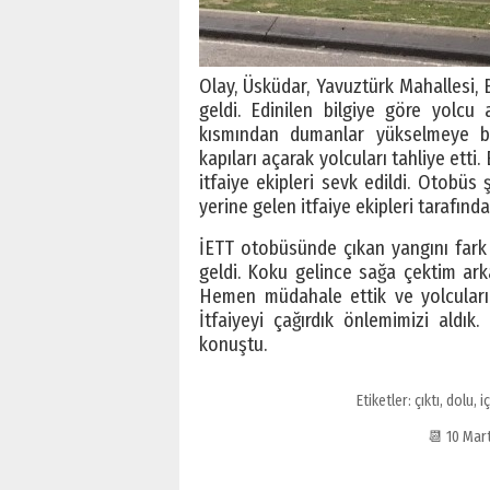
Olay, Üsküdar, Yavuztürk Mahallesi,
geldi. Edinilen bilgiye göre yolc
kısmından dumanlar yükselmeye ba
kapıları açarak yolcuları tahliye etti
itfaiye ekipleri sevk edildi. Otobü
yerine gelen itfaiye ekipleri tarafınd
İETT otobüsünde çıkan yangını far
geldi. Koku gelince sağa çektim ar
Hemen müdahale ettik ve yolcuları 
İtfaiyeyi çağırdık önlemimizi aldık
konuştu.
Etiketler:
çıktı
,
dolu
,
iç
📆 10 Mar