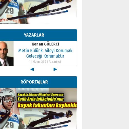
Kenan GÜLERCİ
Metin Külünk: Aileyi Korumak
Geleceği Korumaktır
YAZARLAR
11 Mayıs 2026 Pazartesi
Kenan GÜLERCİ
Metin Külünk: Aileyi Korumak
Geleceği Korumaktır
11 Mayıs 2026 Pazartesi
◀
▶
Kenan GÜLERCİ
Metin Külünk: Aileyi Korumak
RÖPORTAJLAR
Geleceği Korumaktır
11 Mayıs 2026 Pazartesi