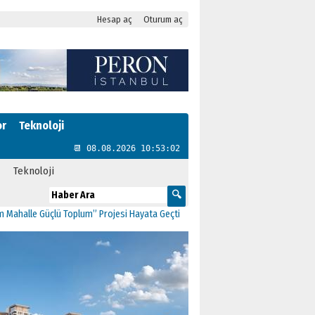
Hesap aç
Oturum aç
or
Teknoloji
📆 08.08.2026 10:53:03
Teknoloji
e Güçlü Toplum” Projesi Hayata Geçti
11:41
CHP Kartal’da Gülşen Neşe Büklü d