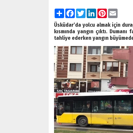
Paylaş
Facebook
Twitter
LinkedIn
Pinterest
Email
Üsküdar’da yolcu almak için dura
kısmında yangın çıktı. Dumanı f
tahliye ederken yangın büyümed