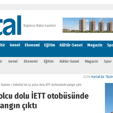
hir
Genel
Ekonomi
Eğitim
Kültür-Sanat
Magazin
Sp
ir
Genel
Ekonomi
Eğitim
Kültür-Sanat
Magazin
Spor
22:06
Kartal’da “Bizim Mahall
,
Toplum
»
Üsküdar’da içi yolcu dolu İETT otobüsünde yangın çıktı
yolcu dolu İETT otobüsünde
angın çıktı