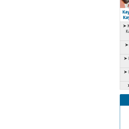
Kay
Kay
➤ K
K
➤ 
➤ 
➤ 