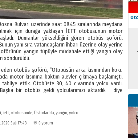
Oto
 Bosna Bulvarı üzerinde saat 08.45 sıralarında meydana
u almak için durağa yaklaşan İETT otobüsünün motor
şladı. Dumanlar yükseldiğini gören otobüs şoförü,
. Bunun yanı sıra vatandaşların ihbarı üzerine olay yerine
s şoförünün yangın tüpüyle müdahale ettiği yangın olay
an söndürüldü.
k eden otobüs şoförü, “Otobüsün arka kısmından koku
kada motor kısmına baktım alevler çıkmaya başlamıştı.
tahliye ettik. Otobüste 30, 40 civarında yolcu vardı.
. Başka bir otobüs geldi yolcularımızı aktardık “ diye
i
,
iett
,
otobüsünde
,
Üsküdar'da
,
yangın
,
yolcu
t 2020 Salı 17:43 · 💬 0 yorum ·