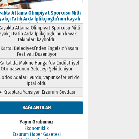
akla Atlama Olimpiyat Sporcusu Milli
akçı Fatih Arda İplikçioğlu’nun kayak
takımları kayboldu
ayakla Atlama Olimpiyat Sporcusu Milli
ayakçı Fatih Arda İplikçioğlu’nun kayak
takımları kayboldu
Kartal Belediyesi’nden Engelsiz Yaşam
Festivali Düzenliyor
Kartal’da Makine Hangar’da Endüstriyel
Otomasyonun Geleceği Şekilleniyor
Lodos Adalar’ı vurdu, vapur seferleri de
iptal oldu
➤ Kitaplara Yansıyan Erzurum Sevdası
BAĞLANTILAR
Yayın Grubumuz
Ekonomiklik
Erzurum Haber Gazetesi