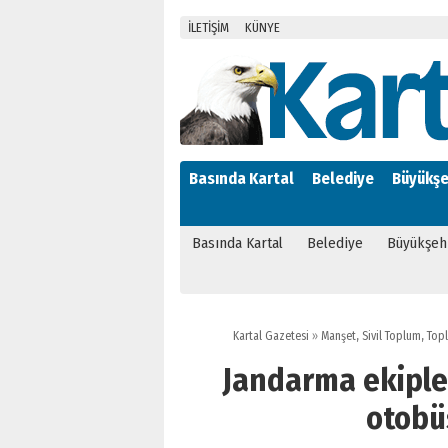
İLETİŞİM
KÜNYE
Basında Kartal
Belediye
Büyükşe
Basında Kartal
Belediye
Büyükşeh
Kartal Gazetesi
»
Manşet
,
Sivil Toplum
,
Top
Jandarma ekipler
otobü