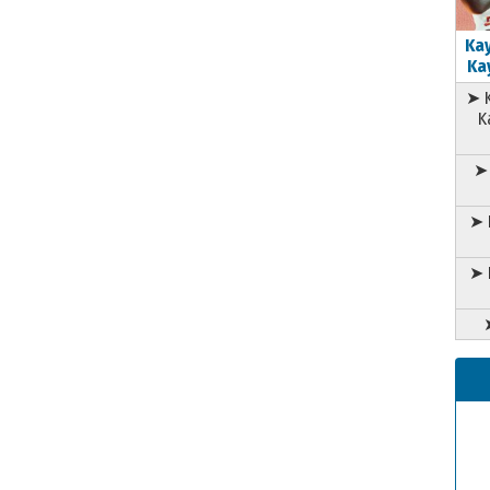
Kay
Kay
➤ K
K
➤ 
➤ 
➤ 