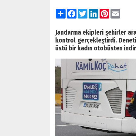
Paylaş
Facebook
Twitter
LinkedIn
Pinterest
Email
Jandarma ekipleri şehirler ar
kontrol gerçekleştirdi. Dene
üstü bir kadın otobüsten indir