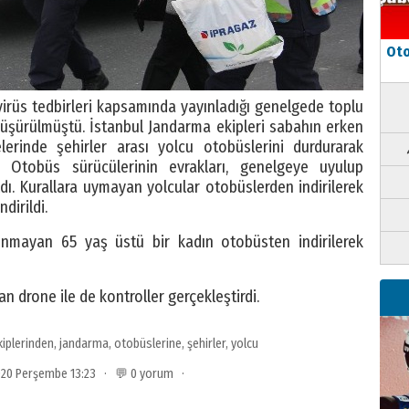
Oto
 virüs tedbirleri kapsamında yayınladığı genelgede toplu
düşürülmüştü. İstanbul Jandarma ekipleri sabahın erken
elerinde şehirler arası yolcu otobüslerini durdurarak
. Otobüs sürücülerinin evrakları, genelgeye uyulup
ldı. Kurallara uymayan yolcular otobüslerden indirilerek
dirildi.
unmayan 65 yaş üstü bir kadın otobüsten indirilerek
 drone ile de kontroller gerçekleştirdi.
kiplerinden
,
jandarma
,
otobüslerine
,
şehirler
,
yolcu
020 Perşembe 13:23 · 💬 0 yorum ·