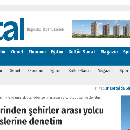
hir
Genel
Ekonomi
Eğitim
Kültür-Sanat
Magazin
Sp
ir
Genel
Ekonomi
Eğitim
Kültür-Sanat
Magazin
Spor
11:41
CHP Kartal’da Gülşen Ne
lum
»
Jandarma ekiplerinden şehirler arası yolcu otobüslerine denetim
inden şehirler arası yolcu
slerine denetim