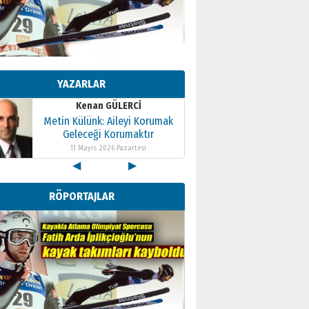
Kenan GÜLERCİ
Metin Külünk: Aileyi Korumak
Geleceği Korumaktır
YAZARLAR
11 Mayıs 2026 Pazartesi
Kenan GÜLERCİ
Metin Külünk: Aileyi Korumak
Geleceği Korumaktır
11 Mayıs 2026 Pazartesi
◀
▶
Kenan GÜLERCİ
Metin Külünk: Aileyi Korumak
RÖPORTAJLAR
Geleceği Korumaktır
11 Mayıs 2026 Pazartesi