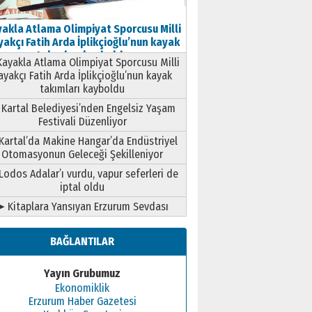
akla Atlama Olimpiyat Sporcusu Milli
akçı Fatih Arda İplikçioğlu’nun kayak
takımları kayboldu
ayakla Atlama Olimpiyat Sporcusu Milli
ayakçı Fatih Arda İplikçioğlu’nun kayak
takımları kayboldu
Kartal Belediyesi’nden Engelsiz Yaşam
Festivali Düzenliyor
Kartal’da Makine Hangar’da Endüstriyel
Otomasyonun Geleceği Şekilleniyor
Lodos Adalar’ı vurdu, vapur seferleri de
iptal oldu
➤ Kitaplara Yansıyan Erzurum Sevdası
BAĞLANTILAR
Yayın Grubumuz
Ekonomiklik
Erzurum Haber Gazetesi