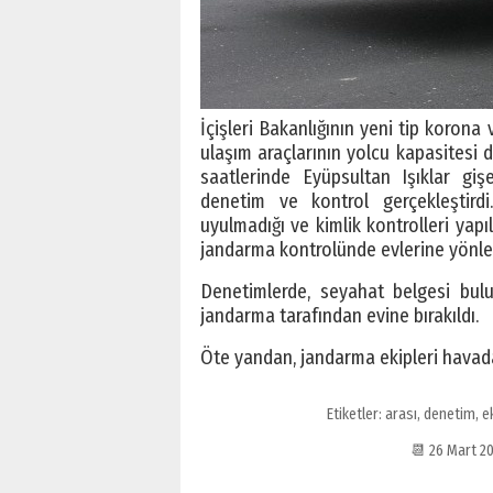
İçişleri Bakanlığının yeni tip korona
ulaşım araçlarının yolcu kapasitesi 
saatlerinde Eyüpsultan Işıklar giş
denetim ve kontrol gerçekleştirdi
uyulmadığı ve kimlik kontrolleri yapı
jandarma kontrolünde evlerine yönlen
Denetimlerde, seyahat belgesi bul
jandarma tarafından evine bırakıldı.
Öte yandan, jandarma ekipleri havadan
Etiketler:
arası
,
denetim
,
e
📆 26 Mart 2