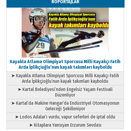
RÖPORTAJLAR
Geleceği Korumaktır
11 Mayıs 2026 Pazartesi
Kayakla Atlama Olimpiyat Sporcusu Milli Kayakçı Fatih
Arda İplikçioğlu’nun kayak takımları kayboldu
➤ Kayakla Atlama Olimpiyat Sporcusu Milli Kayakçı Fatih
Arda İplikçioğlu’nun kayak takımları kayboldu
➤ Kartal Belediyesi’nden Engelsiz Yaşam Festivali
Düzenliyor
➤ Kartal’da Makine Hangar’da Endüstriyel Otomasyonun
Geleceği Şekilleniyor
➤ Lodos Adalar’ı vurdu, vapur seferleri de iptal oldu
➤ Kitaplara Yansıyan Erzurum Sevdası