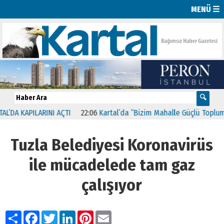
MENÜ ☰
LARINI AÇTI
22:06
Kartal’da “Bizim Mahalle Güçlü Toplum” Projesi 
Tuzla Belediyesi Koronavirüs
ile mücadelede tam gaz
çalışıyor
Paylaş
Facebook
Twitter
LinkedIn
Pinterest
Email