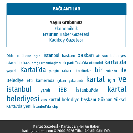
BAĞLANTILAR
Yayın Grubumuz
Ekonomiklik
Erzurum Haber Gazetesi
Kadıköy Gazetesi
baskan
İstanbul
maltepe
Oldu.
baskani
ak
belediyesi
açıldı
son
kartalda
ak parti
otomobil
istanbulda
kaza
araç
Cumhurbaşkanı
Tuzla'da
Kartal’da
bir
ile
yapıldı
yangin
tarafından
GÜNCEL
bulundu
ve
kartal
için
Belediye
kamerada
etti
çıkan
yakalandı
kartal
istanbul
İBB
İstanbul'da
yaralı
belediyesi
kartal belediye başkanı
Gökhan Yüksel
cikti
yeni
Kartal'da
İstanbul’da
chp
Kartal Gazetesİ - Kartal'dan Her An Haber
kartalgazetesi.com
© 2000-2026 TÜM HAKLARI SAKLIDIR.