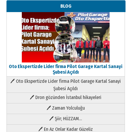
BLOG
Oto Ekspertizde Lider firma Pilot Garage Kartal Sanayi
Şubesi Açıldı
🖊 Oto Ekspertizde Lider firma Pilot Garage Kartal Sanayi
Şubesi Açıldı
🖊 Dron gözünden İstanbul hikayeleri
🖊 Zaman Yolculuğu
🖊 Şiir; HÜZZAM…
🖊 En Az Onlar Kadar Güzeliz