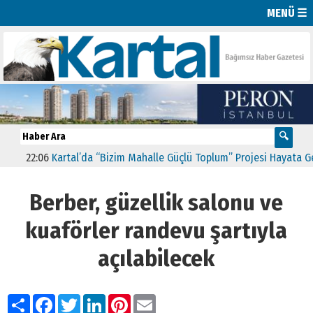
MENÜ ☰
2:06
Kartal’da “Bizim Mahalle Güçlü Toplum” Projesi Hayata Geçti
1
Berber, güzellik salonu ve
kuaförler randevu şartıyla
açılabilecek
Paylaş
Facebook
Twitter
LinkedIn
Pinterest
Email