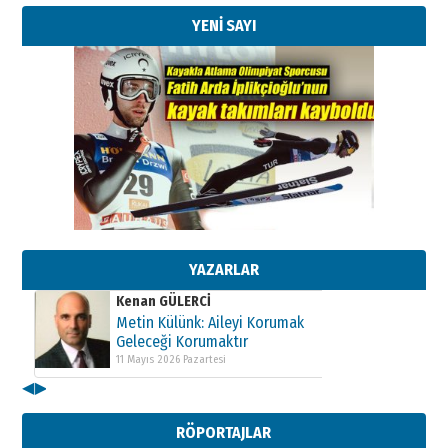
YENİ SAYI
Kenan GÜLERCİ
Metin Külünk: Aileyi Korumak
Geleceği Korumaktır
11 Mayıs 2026 Pazartesi
Kenan GÜLERCİ
Metin Külünk: Aileyi Korumak
Geleceği Korumaktır
YAZARLAR
11 Mayıs 2026 Pazartesi
Kenan GÜLERCİ
Metin Külünk: Aileyi Korumak
Geleceği Korumaktır
11 Mayıs 2026 Pazartesi
◀
▶
RÖPORTAJLAR