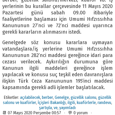
yerlerinin bu kurallar çerçevesinde 11 Mayıs 2020
Pazartesi günü sabah 09.00 itibariyle
faaliyetlerine başlaması için Umumi Hıfzıssıhha
Kanununun 27’nci ve 72’nci maddesi uyarınca
gerekli kararların alınmasını istedi.
Genelgede söz konusu kararlara uymayan
vatandaşlara/iş yerlerine Umumi Hıfzıssıhha
Kanununun 282’nci maddesi gereğince idari para
cezası verilecek. Aykırılığın durumuna göre
Kanunun ilgili maddeleri gereğince işlem
yapılacak ve konusu suç teşkil eden davranışlara
ilişkin Türk Ceza Kanununun 195’inci maddesi
kapsamında gerekli adli işlemler başlatılacak.
Etiketler:
açılabilecek
,
berber
,
Genelge
,
güzellik salonu
,
güzellik
salonu ve kuaförler
,
İçişleri Bakanlığı
,
ilgili
,
kuaförlerle
,
randevu
,
şartıyla
,
ve
,
yayımladı
📆 07 Mayıs 2020 Perşembe 00:57 · 💬 0 yorum ·