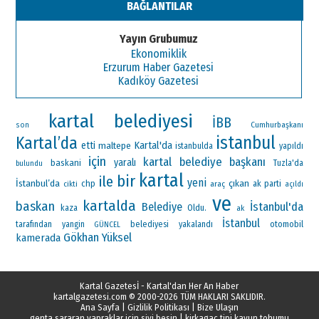
BAĞLANTILAR
Yayın Grubumuz
Ekonomiklik
Erzurum Haber Gazetesi
Kadıköy Gazetesi
kartal belediyesi
İBB
Cumhurbaşkanı
son
istanbul
Kartal’da
Kartal'da
etti
maltepe
istanbulda
yapıldı
için
kartal belediye başkanı
yaralı
baskani
Tuzla'da
bulundu
kartal
bir
ile
yeni
İstanbul’da
çıkan
chp
ak parti
araç
cikti
açıldı
ve
kartalda
baskan
İstanbul'da
Belediye
Oldu.
kaza
ak
İstanbul
otomobil
tarafından
yangin
belediyesi
yakalandı
GÜNCEL
Gökhan Yüksel
kamerada
Kartal Gazetesİ - Kartal'dan Her An Haber
kartalgazetesi.com
© 2000-2026 TÜM HAKLARI SAKLIDIR.
Ana Sayfa
|
Gizlilik Politikası
|
Bize Ulaşın
genta sararan yapraklar icin sivi besin
|
kirkagac tipi kavun tohumu