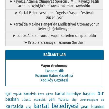
➤ Kayakla Atlama Olimpiyat Sporcusu Milli Kayakçı Fatih
Arda İplikçioğlu’nun kayak takımları kayboldu
➤ Kartal Belediyesi’nden Engelsiz Yaşam Festivali
Düzenliyor
➤ Kartal’da Makine Hangar’da Endüstriyel Otomasyonun
Geleceği Şekilleniyor
➤ Lodos Adalar’ı vurdu, vapur seferleri de iptal oldu
➤ Kitaplara Yansıyan Erzurum Sevdası
BAĞLANTILAR
Yayın Grubumuz
Ekonomiklik
Erzurum Haber Gazetesi
Kadıköy Gazetesi
bir
için
kartal belediye başkanı
Kartal'da
çıkan
yapıldı
kaza
baskan
yeni
otomobil
chp
Tuzla'da
Cumhurbaşkanı
ak
GÜNCEL
kartal belediyesi
kartalda
İstanbul
yaralı
araç