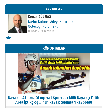
Geleceği Korumaktır
11 Mayıs 2026 Pazartesi
YAZARLAR
Kenan GÜLERCİ
Metin Külünk: Aileyi Korumak
Geleceği Korumaktır
11 Mayıs 2026 Pazartesi
◀
▶
Kenan GÜLERCİ
Metin Külünk: Aileyi Korumak
RÖPORTAJLAR
Geleceği Korumaktır
11 Mayıs 2026 Pazartesi
Kayakla Atlama Olimpiyat Sporcusu Milli Kayakçı Fatih
Arda İplikçioğlu’nun kayak takımları kayboldu