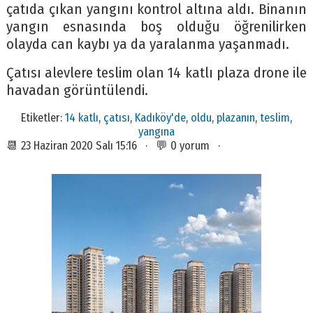
çatıda çıkan yangını kontrol altına aldı. Binanın
yangın esnasında boş olduğu öğrenilirken
olayda can kaybı ya da yaralanma yaşanmadı.
Çatısı alevlere teslim olan 14 katlı plaza drone ile
havadan görüntülendi.
Etiketler:
14 katlı
,
çatısı
,
Kadıköy'de
,
oldu
,
plazanın
,
teslim
,
yangına
📆 23 Haziran 2020 Salı 15:16 · 💬 0 yorum ·