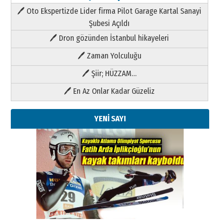
🖊 Oto Ekspertizde Lider firma Pilot Garage Kartal Sanayi
Şubesi Açıldı
🖊 Dron gözünden İstanbul hikayeleri
🖊 Zaman Yolculuğu
🖊 Şiir; HÜZZAM…
🖊 En Az Onlar Kadar Güzeliz
YENİ SAYI
Kenan GÜLERCİ
Metin Külünk: Aileyi Korumak