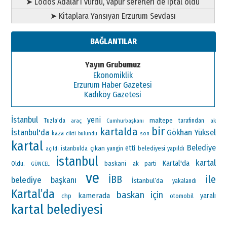
➤ Lodos Adalar’ı vurdu, vapur seferleri de iptal oldu
➤ Kitaplara Yansıyan Erzurum Sevdası
BAĞLANTILAR
Yayın Grubumuz
Ekonomiklik
Erzurum Haber Gazetesi
Kadıköy Gazetesi
İstanbul
yeni
maltepe
Tuzla'da
araç
Cumhurbaşkanı
tarafından
ak
bir
kartalda
İstanbul'da
Gökhan Yüksel
kaza
cikti
bulundu
son
kartal
Belediye
çıkan
etti
istanbulda
yangin
belediyesi
yapıldı
açıldı
istanbul
kartal
Kartal'da
Oldu.
baskani
ak parti
GÜNCEL
ve
ile
İBB
belediye başkanı
İstanbul’da
yakalandı
Kartal’da
baskan
için
kamerada
yaralı
chp
otomobil
kartal belediyesi