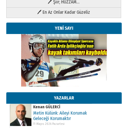
🖊 Şiir; HÜZZAM…
🖊 En Az Onlar Kadar Güzeliz
YENİ SAYI
Kenan GÜLERCİ
Metin Külünk: Aileyi Korumak
Geleceği Korumaktır
11 Mayıs 2026 Pazartesi
YAZARLAR
Kenan GÜLERCİ
Metin Külünk: Aileyi Korumak
Geleceği Korumaktır
11 Mayıs 2026 Pazartesi