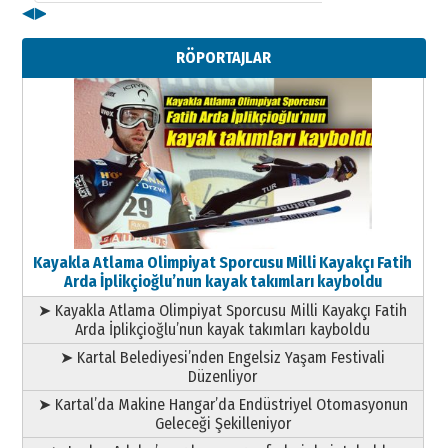
◀
▶
Kenan GÜLERCİ
Metin Külünk: Aileyi Korumak
RÖPORTAJLAR
Geleceği Korumaktır
11 Mayıs 2026 Pazartesi
Kayakla Atlama Olimpiyat Sporcusu Milli Kayakçı Fatih
Arda İplikçioğlu’nun kayak takımları kayboldu
➤ Kayakla Atlama Olimpiyat Sporcusu Milli Kayakçı Fatih
Arda İplikçioğlu’nun kayak takımları kayboldu
➤ Kartal Belediyesi’nden Engelsiz Yaşam Festivali
Düzenliyor
➤ Kartal’da Makine Hangar’da Endüstriyel Otomasyonun
Geleceği Şekilleniyor