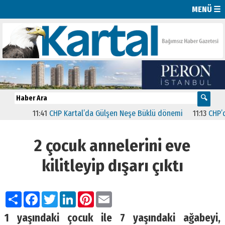
MENÜ ☰
11:41
CHP Kartal’da Gülşen Neşe Büklü dönemi
11:13
CHP’de İs
2 çocuk annelerini eve
kilitleyip dışarı çıktı
Paylaş
Facebook
Twitter
LinkedIn
Pinterest
Email
1 yaşındaki çocuk ile 7 yaşındaki ağabeyi,