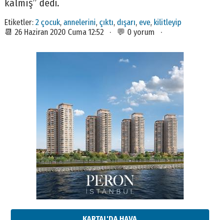
kalmış” dedi.
Etiketler:
2 çocuk
,
annelerini
,
çıktı
,
dışarı
,
eve
,
kilitleyip
📆 26 Haziran 2020 Cuma 12:52 · 💬 0 yorum ·
KARTAL'DA HAVA