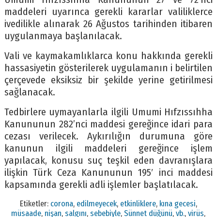
maddeleri uyarınca gerekli kararlar valiliklerce
ivedilikle alınarak 26 Ağustos tarihinden itibaren
uygulanmaya başlanılacak.
Vali ve kaymakamlıklarca konu hakkında gerekli
hassasiyetin gösterilerek uygulamanın i belirtilen
çerçevede eksiksiz bir şekilde yerine getirilmesi
sağlanacak.
Tedbirlere uymayanlarla ilgili Umumi Hıfzıssıhha
Kanununun 282’nci maddesi gereğince idari para
cezası verilecek. Aykırılığın durumuna göre
kanunun ilgili maddeleri gereğince işlem
yapılacak, konusu suç teşkil eden davranışlara
ilişkin Türk Ceza Kanununun 195′ inci maddesi
kapsamında gerekli adli işlemler başlatılacak.
Etiketler:
corona
,
edilmeyecek
,
etkinliklere
,
kına gecesi
,
müsaade
,
nişan
,
salgını
,
sebebiyle
,
Sünnet düğünü
,
vb.
,
virüs
,