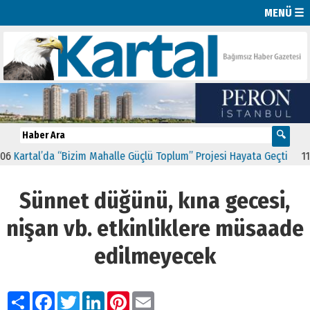
MENÜ ☰
rtal’da “Bizim Mahalle Güçlü Toplum” Projesi Hayata Geçti
11:41
CH
Sünnet düğünü, kına gecesi,
nişan vb. etkinliklere müsaade
edilmeyecek
Paylaş
Facebook
Twitter
LinkedIn
Pinterest
Email