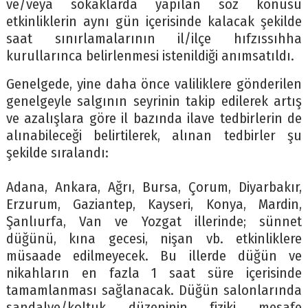
ve/veya sokaklarda yapılan söz konusu
etkinliklerin aynı gün içerisinde kalacak şekilde
saat sınırlamalarının il/ilçe hıfzıssıhha
kurullarınca belirlenmesi istenildiği anımsatıldı.
Genelgede, yine daha önce valiliklere gönderilen
genelgeyle salgının seyrinin takip edilerek artış
ve azalışlara göre il bazında ilave tedbirlerin de
alınabileceği belirtilerek, alınan tedbirler şu
şekilde sıralandı:
Adana, Ankara, Ağrı, Bursa, Çorum, Diyarbakır,
Erzurum, Gaziantep, Kayseri, Konya, Mardin,
Şanlıurfa, Van ve Yozgat illerinde; sünnet
düğünü, kına gecesi, nişan vb. etkinliklere
müsaade edilmeyecek. Bu illerde düğün ve
nikahların en fazla 1 saat süre içerisinde
tamamlanması sağlanacak. Düğün salonlarında
sandalye/koltuk düzeninin fiziki mesafe