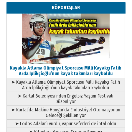
Metin Külünk: Aileyi Korumak
RÖPORTAJLAR
Geleceği Korumaktır
11 Mayıs 2026 Pazartesi
Kayakla Atlama Olimpiyat Sporcusu Milli Kayakçı Fatih
Arda İplikçioğlu’nun kayak takımları kayboldu
➤ Kayakla Atlama Olimpiyat Sporcusu Milli Kayakçı Fatih
Arda İplikçioğlu’nun kayak takımları kayboldu
➤ Kartal Belediyesi’nden Engelsiz Yaşam Festivali
Düzenliyor
➤ Kartal’da Makine Hangar’da Endüstriyel Otomasyonun
Geleceği Şekilleniyor
➤ Lodos Adalar’ı vurdu, vapur seferleri de iptal oldu
➤ Kitaplara Yansıyan Erzurum Sevdası