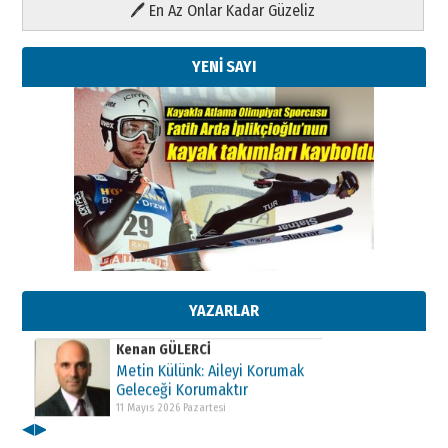
🖊 En Az Onlar Kadar Güzeliz
YENİ SAYI
Kenan GÜLERCİ
Metin Külünk: Aileyi Korumak
Geleceği Korumaktır
11 Mayıs 2026 Pazartesi
YAZARLAR
Kenan GÜLERCİ
Metin Külünk: Aileyi Korumak
Geleceği Korumaktır
11 Mayıs 2026 Pazartesi
◀
▶
Kenan GÜLERCİ