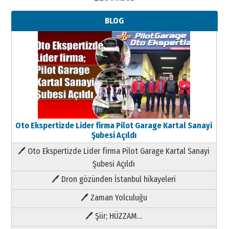
BLOG
Oto Ekspertizde Lider firma Pilot Garage Kartal Sanayi
Şubesi Açıldı
🖊 Oto Ekspertizde Lider firma Pilot Garage Kartal Sanayi
Şubesi Açıldı
🖊 Dron gözünden İstanbul hikayeleri
🖊 Zaman Yolculuğu
🖊 Şiir; HÜZZAM…