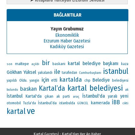
BAĞLANTILAR
Yayın Grubumuz
Ekonomiklik
Erzurum Haber Gazetesi
Kadıköy Gazetesi
bir
kartal belediye başkanı
maltepe
baskani
kaza
son
açıldı
istanbul
ile
Gökhan Yüksel
yakalandı
tarafından
Cumhurbaşkanı
kartalda
için
Belediye
etti
Oldu.
chp
yapıldı
yangin
belediyesi
kartal belediyesi
Kartal’da
baskan
ak
bulundu
İstanbul'da
İstanbul
yeni
Kartal'da
çıkan
yaralı
ak parti
araç
İBB
kamerada
İstanbul’da
otomobil
Tuzla'da
istanbulda
GÜNCEL
cikti
ve
kartal
Kartal Gazetesİ - Kartal'dan Her An Haber