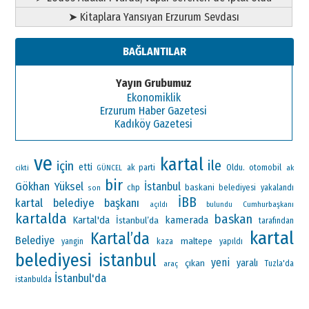
➤ Kitaplara Yansıyan Erzurum Sevdası
BAĞLANTILAR
Yayın Grubumuz
Ekonomiklik
Erzurum Haber Gazetesi
Kadıköy Gazetesi
ve
kartal
ile
için
etti
ak parti
Oldu.
otomobil
ak
cikti
GÜNCEL
bir
Gökhan Yüksel
İstanbul
chp
baskani
belediyesi
yakalandı
son
İBB
kartal belediye başkanı
Cumhurbaşkanı
açıldı
bulundu
kartalda
baskan
Kartal'da
kamerada
İstanbul’da
tarafından
kartal
Kartal’da
Belediye
maltepe
yangin
kaza
yapıldı
belediyesi
istanbul
yeni
çıkan
yaralı
araç
Tuzla'da
İstanbul'da
istanbulda