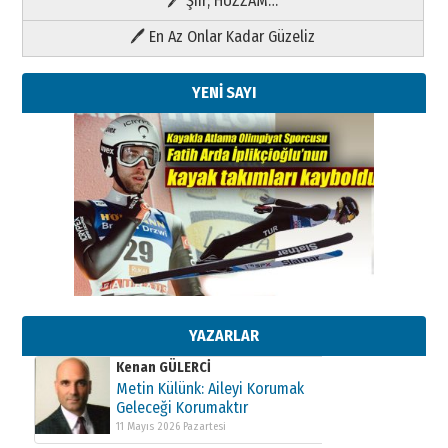
🖊 Şiir; HÜZZAM…
🖊 En Az Onlar Kadar Güzeliz
YENİ SAYI
Kenan GÜLERCİ
Metin Külünk: Aileyi Korumak
Geleceği Korumaktır
11 Mayıs 2026 Pazartesi
YAZARLAR
Kenan GÜLERCİ
Metin Külünk: Aileyi Korumak
Geleceği Korumaktır
11 Mayıs 2026 Pazartesi