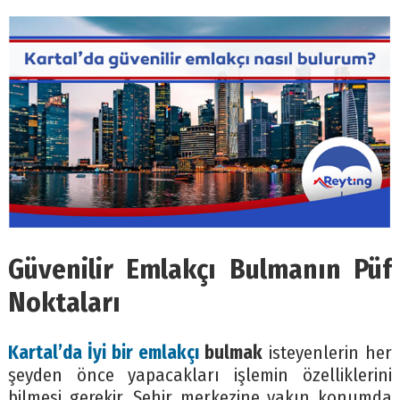
Güvenilir Emlakçı Bulmanın Püf
Noktaları
Kartal’da İyi bir emlakçı
bulmak
isteyenlerin her
şeyden önce yapacakları işlemin özelliklerini
bilmesi gerekir. Şehir merkezine yakın konumda