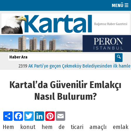
MENÜ ☰
23:19
AK Parti’ye geçen Çekmeköy Belediyesinden ilk hamle “Yeşil
Kartal’da Güvenilir Emlakçı
Nasıl Bulurum?
Paylaş
Facebook
Twitter
LinkedIn
Pinterest
Email
Hem konut hem de ticari amaçlı emlak