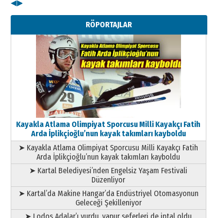
◀
▶
Kenan GÜLERCİ
Metin Külünk: Aileyi Korumak
RÖPORTAJLAR
Geleceği Korumaktır
11 Mayıs 2026 Pazartesi
Kayakla Atlama Olimpiyat Sporcusu Milli Kayakçı Fatih
Arda İplikçioğlu’nun kayak takımları kayboldu
➤ Kayakla Atlama Olimpiyat Sporcusu Milli Kayakçı Fatih
Arda İplikçioğlu’nun kayak takımları kayboldu
➤ Kartal Belediyesi’nden Engelsiz Yaşam Festivali
Düzenliyor
➤ Kartal’da Makine Hangar’da Endüstriyel Otomasyonun
Geleceği Şekilleniyor
➤ Lodos Adalar’ı vurdu, vapur seferleri de iptal oldu