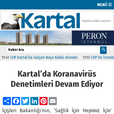
MENÜ ☰
1
CHP Kartal’da Gülşen Neşe Büklü dönemi
11:13
CHP’de İstanbul’dak
Kartal’da Koranavirüs
Denetimleri Devam Ediyor
Paylaş
Facebook
Twitter
LinkedIn
Pinterest
Email
İçişleri Bakanlığı’nın, ‘Sağlık İçin Hepimiz İçin’