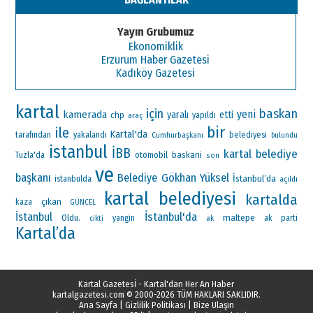
Yayın Grubumuz
Ekonomiklik
Erzurum Haber Gazetesi
Kadıköy Gazetesi
kartal
için
baskan
yeni
kamerada
yaralı
etti
chp
araç
yapıldı
bir
ile
Kartal'da
tarafından
yakalandı
Cumhurbaşkanı
belediyesi
bulundu
istanbul
İBB
kartal belediye
otomobil
baskani
Tuzla'da
son
ve
başkanı
Gökhan Yüksel
Belediye
İstanbul’da
istanbulda
açıldı
kartal belediyesi
kartalda
çıkan
kaza
GÜNCEL
İstanbul'da
İstanbul
maltepe
Oldu.
ak parti
yangin
ak
cikti
Kartal’da
Kartal Gazetesİ - Kartal'dan Her An Haber
kartalgazetesi.com
© 2000-2026 TÜM HAKLARI SAKLIDIR.
Ana Sayfa
|
Gizlilik Politikası
|
Bize Ulaşın