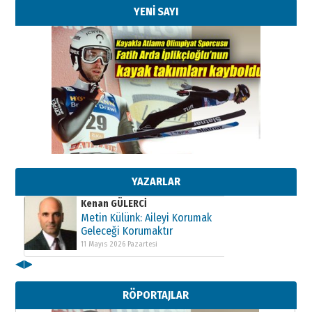
YENİ SAYI
Kenan GÜLERCİ
Metin Külünk: Aileyi Korumak
Geleceği Korumaktır
11 Mayıs 2026 Pazartesi
Kenan GÜLERCİ
Metin Külünk: Aileyi Korumak
Geleceği Korumaktır
YAZARLAR
11 Mayıs 2026 Pazartesi
Kenan GÜLERCİ
Metin Külünk: Aileyi Korumak
Geleceği Korumaktır
11 Mayıs 2026 Pazartesi
◀
▶
RÖPORTAJLAR