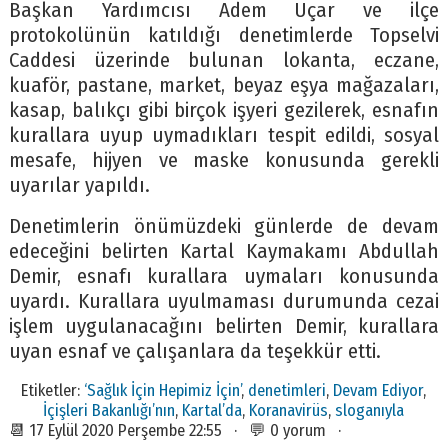
Başkan Yardımcısı Adem Uçar ve ilçe
protokolünün katıldığı denetimlerde Topselvi
Caddesi üzerinde bulunan lokanta, eczane,
kuaför, pastane, market, beyaz eşya mağazaları,
kasap, balıkçı gibi birçok işyeri gezilerek, esnafın
kurallara uyup uymadıkları tespit edildi, sosyal
mesafe, hijyen ve maske konusunda gerekli
uyarılar yapıldı.
Denetimlerin önümüzdeki günlerde de devam
edeceğini belirten Kartal Kaymakamı Abdullah
Demir, esnafı kurallara uymaları konusunda
uyardı. Kurallara uyulmaması durumunda cezai
işlem uygulanacağını belirten Demir, kurallara
uyan esnaf ve çalışanlara da teşekkür etti.
Etiketler:
‘Sağlık İçin Hepimiz İçin’
,
denetimleri
,
Devam Ediyor
,
İçişleri Bakanlığı’nın
,
Kartal’da
,
Koranavirüs
,
sloganıyla
📆 17 Eylül 2020 Perşembe 22:55 · 💬 0 yorum ·