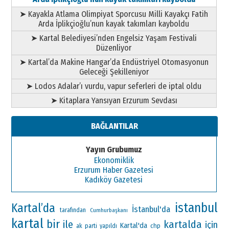
➤ Kayakla Atlama Olimpiyat Sporcusu Milli Kayakçı Fatih
Arda İplikçioğlu’nun kayak takımları kayboldu
➤ Kartal Belediyesi’nden Engelsiz Yaşam Festivali
Düzenliyor
➤ Kartal’da Makine Hangar’da Endüstriyel Otomasyonun
Geleceği Şekilleniyor
➤ Lodos Adalar’ı vurdu, vapur seferleri de iptal oldu
➤ Kitaplara Yansıyan Erzurum Sevdası
BAĞLANTILAR
Yayın Grubumuz
Ekonomiklik
Erzurum Haber Gazetesi
Kadıköy Gazetesi
istanbul
Kartal’da
İstanbul'da
tarafından
Cumhurbaşkanı
kartal
bir
ile
kartalda
için
Kartal'da
ak parti
chp
yapıldı