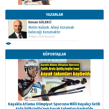
Metin Külünk: Aileyi Korumak
Geleceği Korumaktır
11 Mayıs 2026 Pazartesi
YAZARLAR
Kenan GÜLERCİ
Metin Külünk: Aileyi Korumak
Geleceği Korumaktır
11 Mayıs 2026 Pazartesi
◀
▶
Kenan GÜLERCİ
Metin Külünk: Aileyi Korumak
RÖPORTAJLAR
Geleceği Korumaktır
11 Mayıs 2026 Pazartesi
Kayakla Atlama Olimpiyat Sporcusu Milli Kayakçı Fatih
Arda İplikçioğlu’nun kayak takımları kayboldu