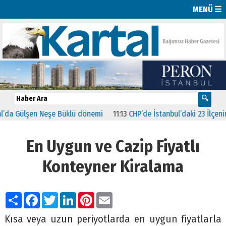
MENÜ ☰
 Gülşen Neşe Büklü dönemi
11:13
CHP’de İstanbul’daki 23 İlçenin Baş
En Uygun ve Cazip Fiyatlı
Konteyner Kiralama
Paylaş
Facebook
Twitter
LinkedIn
Pinterest
Email
Kısa veya uzun periyotlarda en uygun fiyatlarla