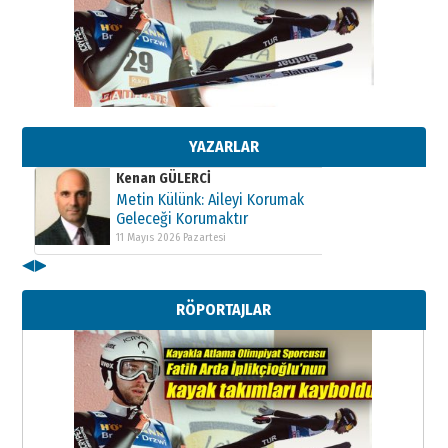
Kenan GÜLERCİ
Metin Külünk: Aileyi Korumak
Geleceği Korumaktır
11 Mayıs 2026 Pazartesi
YAZARLAR
Kenan GÜLERCİ
Metin Külünk: Aileyi Korumak
Geleceği Korumaktır
11 Mayıs 2026 Pazartesi
◀
▶
Kenan GÜLERCİ
Metin Külünk: Aileyi Korumak
RÖPORTAJLAR
Geleceği Korumaktır
11 Mayıs 2026 Pazartesi