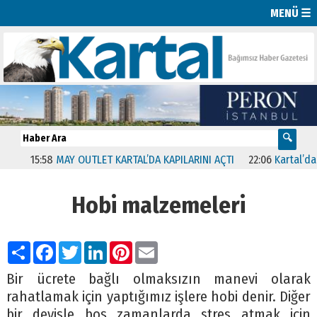
MENÜ ☰
15:58
MAY OUTLET KARTAL’DA KAPILARINI AÇTI
22:06
Kartal’da “Bi
Hobi malzemeleri
Paylaş
Facebook
Twitter
LinkedIn
Pinterest
Email
Bir ücrete bağlı olmaksızın manevi olarak
rahatlamak için yaptığımız işlere hobi denir. Diğer
bir deyişle boş zamanlarda stres atmak için