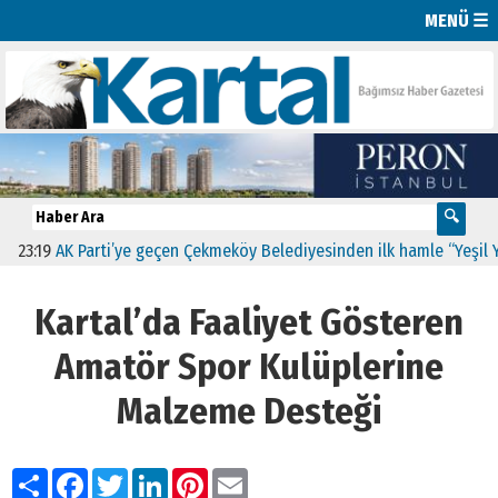
MENÜ ☰
19
AK Parti’ye geçen Çekmeköy Belediyesinden ilk hamle “Yeşil Yol Pr
Kartal’da Faaliyet Gösteren
Amatör Spor Kulüplerine
Malzeme Desteği
Paylaş
Facebook
Twitter
LinkedIn
Pinterest
Email