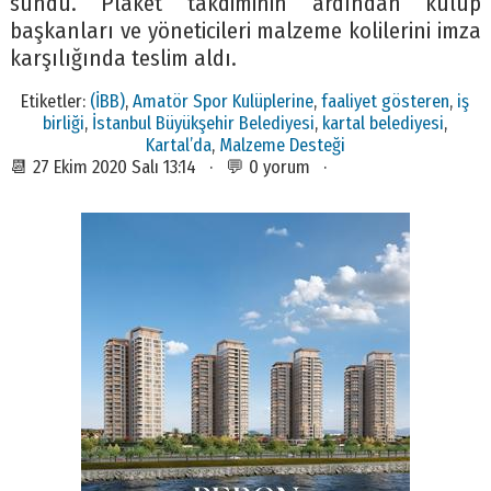
sundu. Plaket takdiminin ardından kulüp
başkanları ve yöneticileri malzeme kolilerini imza
karşılığında teslim aldı.
Etiketler:
(İBB)
,
Amatör Spor Kulüplerine
,
faaliyet gösteren
,
iş
birliği
,
İstanbul Büyükşehir Belediyesi
,
kartal belediyesi
,
Kartal’da
,
Malzeme Desteği
📆 27 Ekim 2020 Salı 13:14 · 💬 0 yorum ·