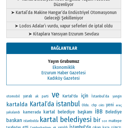
Düzenliyor
➤ Kartal’da Makine Hangar’da Endüstriyel Otomasyonun
Geleceği Şekilleniyor
➤ Lodos Adalar’ı vurdu, vapur seferleri de iptal oldu
➤ Kitaplara Yansıyan Erzurum Sevdası
BAĞLANTILAR
Yayın Grubumuz
Ekonomiklik
Erzurum Haber Gazetesi
Kadıköy Gazetesi
ve
için
Kartal'da
yaralı
İstanbul’da
otomobil
ak parti
yangin
istanbul
Kartal’da
kartalda
yeni
Oldu.
chp
araç
cikti
İBB
kartal belediye başkanı
Belediye
kamerada
yakalandı
kartal belediyesi
bir
baskan
maltepe
istanbulda
son
İstanbul'da
etti
çıkan
tarafından
Cumhurbaşkanı
ak
yapıldı
kaza
GÜNCEL