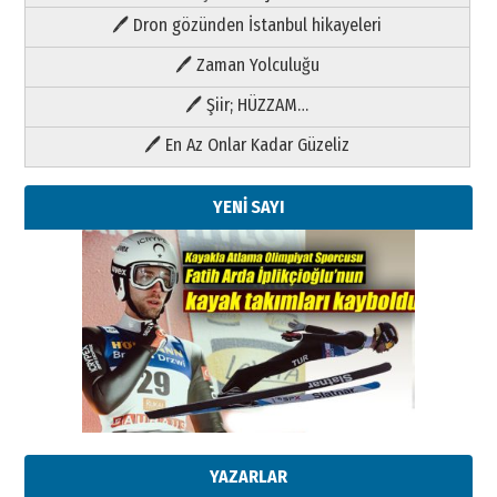
🖊 Dron gözünden İstanbul hikayeleri
🖊 Zaman Yolculuğu
🖊 Şiir; HÜZZAM…
🖊 En Az Onlar Kadar Güzeliz
YENİ SAYI
Kenan GÜLERCİ
Metin Külünk: Aileyi Korumak
Geleceği Korumaktır
11 Mayıs 2026 Pazartesi
Kenan GÜLERCİ
Metin Külünk: Aileyi Korumak
Geleceği Korumaktır
YAZARLAR
11 Mayıs 2026 Pazartesi