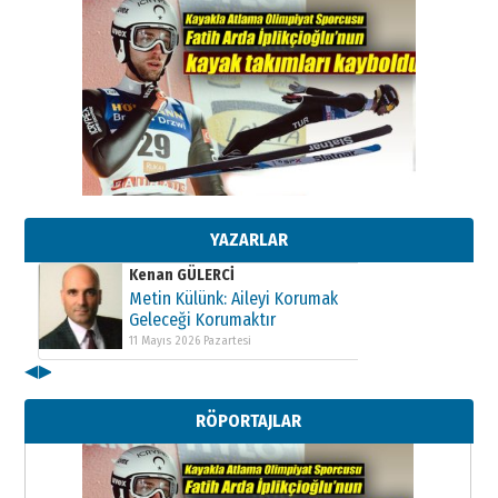
Kenan GÜLERCİ
Metin Külünk: Aileyi Korumak
Geleceği Korumaktır
11 Mayıs 2026 Pazartesi
YAZARLAR
Kenan GÜLERCİ
Metin Külünk: Aileyi Korumak
Geleceği Korumaktır
11 Mayıs 2026 Pazartesi
◀
▶
Kenan GÜLERCİ
Metin Külünk: Aileyi Korumak
RÖPORTAJLAR
Geleceği Korumaktır
11 Mayıs 2026 Pazartesi