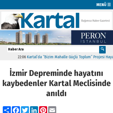
MENÜ ☰
22:06
Kartal’da “Bizim Mahalle Güçlü Toplum” Projesi Hayata G
İzmir Depreminde hayatını
kaybedenler Kartal Meclisinde
anıldı
Paylaş
Facebook
Twitter
LinkedIn
Pinterest
Email