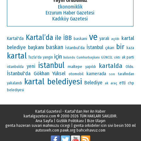
Yayın Grubumuz
Ekonomiklik
Erzurum Haber Gazetesi
Kadıköy Gazetesi
ve
Kartal’da
ile
İBB
kartal
Kartal'da
yaralı
baskani
açıldı
bir
baskan
belediye başkanı
İstanbul
İstanbul’da
çıkan
kaza
kartal
için
ak parti
Tuzla'da
yangin
Cumhurbaşkanı
bulundu
GÜNCEL
cikti
istanbul
kartalda
yeni
maltepe
Oldu.
istanbulda
yapıldı
İstanbul'da
Gökhan Yüksel
kamerada
otomobil
tarafından
son
kartal belediyesi
Belediye
etti
chp
yakalandı
ak
araç
belediyesi
Kartal Gazetesİ - Kartal'dan Her An Haber
kartalgazetesi.com
© 2000-2026 TÜM HAKLARI SAKLIDIR.
Ana Sayfa
|
Gizlilik Politikası
|
Bize Ulaşın
genta hazeran suvari mahmuzu cicegi
|
genta orkideler icin sivi besin 500 ml
autosveh.com
pawk.org
bahcehavuz.com