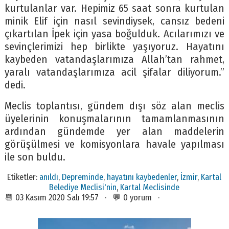
kurtulanlar var. Hepimiz 65 saat sonra kurtulan
minik Elif için nasıl sevindiysek, cansız bedeni
çıkartılan İpek için yasa boğulduk. Acılarımızı ve
sevinçlerimizi hep birlikte yaşıyoruz. Hayatını
kaybeden vatandaşlarımıza Allah’tan rahmet,
yaralı vatandaşlarımıza acil şifalar diliyorum.”
dedi.
Meclis toplantısı, gündem dışı söz alan meclis
üyelerinin konuşmalarının tamamlanmasının
ardından gündemde yer alan maddelerin
görüşülmesi ve komisyonlara havale yapılması
ile son buldu.
Etiketler:
anıldı
,
Depreminde
,
hayatını kaybedenler
,
İzmir
,
Kartal
Belediye Meclisi'nin
,
Kartal Meclisinde
📆 03 Kasım 2020 Salı 19:57 · 💬 0 yorum ·