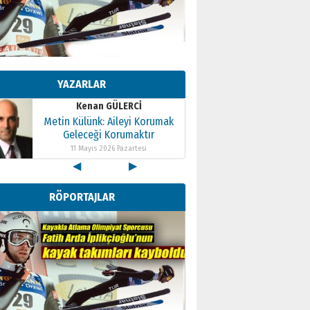
Kenan GÜLERCİ
Metin Külünk: Aileyi Korumak
Geleceği Korumaktır
YAZARLAR
11 Mayıs 2026 Pazartesi
Kenan GÜLERCİ
Metin Külünk: Aileyi Korumak
Geleceği Korumaktır
11 Mayıs 2026 Pazartesi
◀
▶
Kenan GÜLERCİ
Metin Külünk: Aileyi Korumak
RÖPORTAJLAR
Geleceği Korumaktır
11 Mayıs 2026 Pazartesi