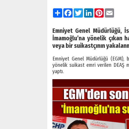
Paylaş
Facebook
Twitter
LinkedIn
Pinterest
Email
Emniyet Genel Müdürlüğü, İ
İmamoğlu’na yönelik çıkan hab
veya bir suikastçının yakalan
Emniyet Genel Müdürlüğü (EGM), b
yönelik suikast emri verilen DEAŞ mil
yaptı.