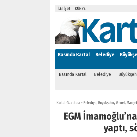
İLETİŞİM
KÜNYE
Basında Kartal
Belediye
Büyükşe
Basında Kartal
Belediye
Büyükşeh
Kartal Gazetesi
»
Belediye
,
Büyükşehir
,
Genel
,
Manşe
EGM İmamoğlu’na 
yaptı, s