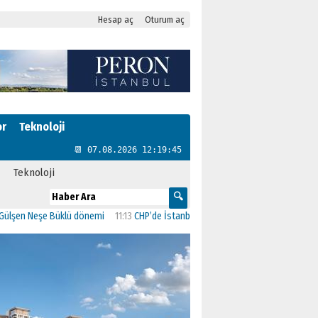
Hesap aç
Oturum aç
or
Teknoloji
📆 07.08.2026 12:19:46
Teknoloji
Neşe Büklü dönemi
11:13
CHP’de İstanbul’daki 23 İlçenin Başkanları Belli Oldu