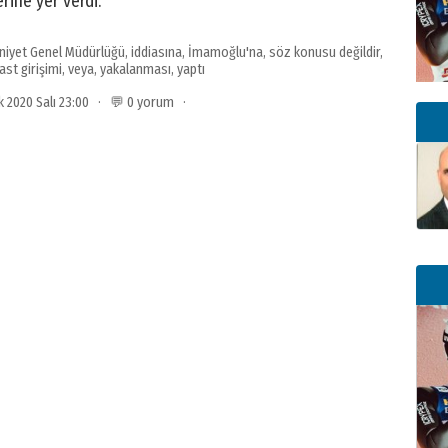
rine yer verdi.
niyet Genel Müdürlüğü
,
iddiasına
,
İmamoğlu'na
,
söz konusu değildir
,
ast girişimi
,
veya
,
yakalanması
,
yaptı
ık 2020 Salı 23:00 · 💬 0 yorum ·