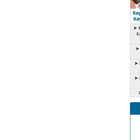
Kay
Kay
➤ K
K
➤ 
➤ 
➤ 