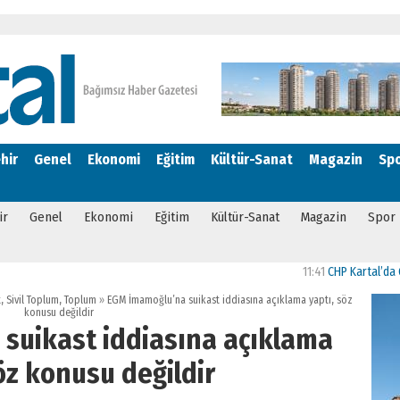
hir
Genel
Ekonomi
Eğitim
Kültür-Sanat
Magazin
Sp
ir
Genel
Ekonomi
Eğitim
Kültür-Sanat
Magazin
Spor
11:41
CHP Kartal’da Gülşen 
t
,
Sivil Toplum
,
Toplum
»
EGM İmamoğlu’na suikast iddiasına açıklama yaptı, söz
konusu değildir
suikast iddiasına açıklama
öz konusu değildir