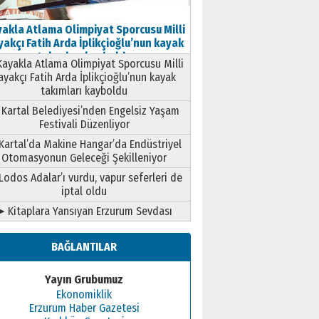
akla Atlama Olimpiyat Sporcusu Milli
akçı Fatih Arda İplikçioğlu’nun kayak
takımları kayboldu
ayakla Atlama Olimpiyat Sporcusu Milli
ayakçı Fatih Arda İplikçioğlu’nun kayak
takımları kayboldu
Kartal Belediyesi’nden Engelsiz Yaşam
Festivali Düzenliyor
Kartal’da Makine Hangar’da Endüstriyel
Otomasyonun Geleceği Şekilleniyor
Lodos Adalar’ı vurdu, vapur seferleri de
iptal oldu
➤ Kitaplara Yansıyan Erzurum Sevdası
BAĞLANTILAR
Yayın Grubumuz
Ekonomiklik
Erzurum Haber Gazetesi