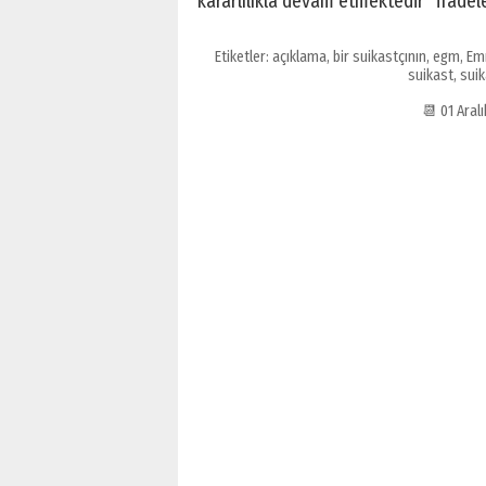
kararlılıkla devam etmektedir” ifadele
Etiketler:
açıklama
,
bir suikastçının
,
egm
,
Em
suikast
,
suik
📆 01 Aral